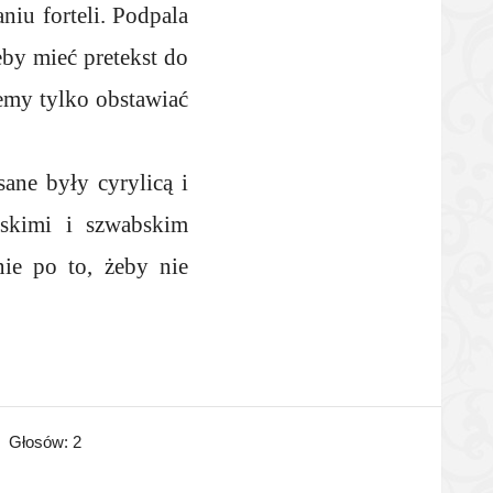
iu forteli. Podpala
eby mieć pretekst do
emy tylko obstawiać
ane były cyrylicą i
uskimi i szwabskim
nie po to, żeby nie
Głosów:
2