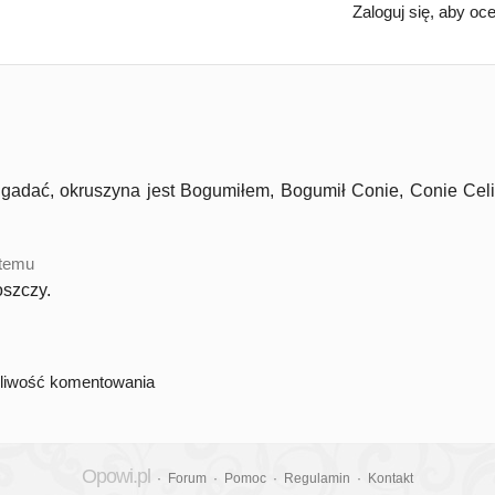
Zaloguj się, aby oc
 gadać, okruszyna jest Bogumiłem, Bogumił Conie, Conie Celi
 temu
szczy.
żliwość komentowania
Opowi.pl
·
Forum
·
Pomoc
·
Regulamin
·
Kontakt