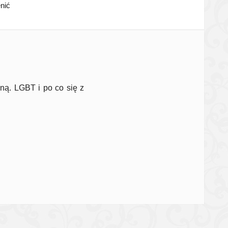
enić
ną. LGBT i po co się z