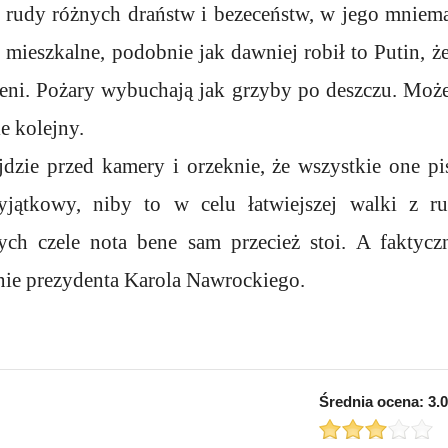
 rudy różnych draństw i bezeceństw, w jego mnieman
i mieszkalne, podobnie jak dawniej robił to Putin, ż
eni. Pożary wybuchają jak grzyby po deszczu. Moż
e kolejny.
zie przed kamery i orzeknie, że wszystkie one pis
jątkowy, niby to w celu łatwiejszej walki z r
ych czele nota bene sam przecież stoi. A faktycz
nie prezydenta Karola Nawrockiego.
Średnia ocena:
3.0