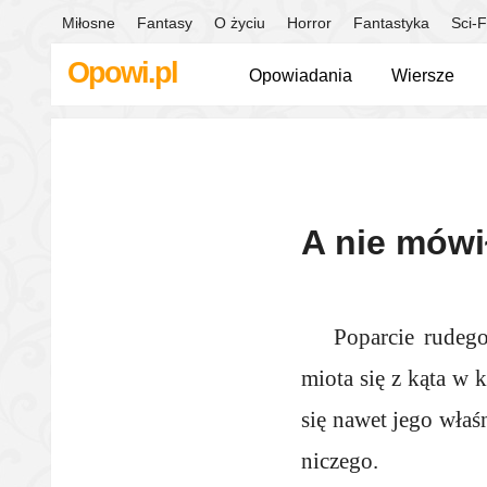
Miłosne
Fantasy
O życiu
Horror
Fantastyka
Sci-F
Opowi.pl
Opowiadania
Wiersze
A nie mówi
Poparcie rudego
miota się z kąta w 
się nawet jego właś
niczego.