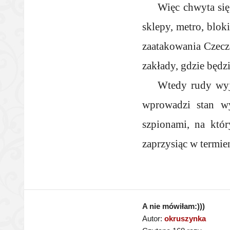
Więc chwyta się
sklepy, metro, blok
zaatakowania Czecz
zakłady, gdzie będzi
Wtedy rudy wyjd
wprowadzi stan wy
szpionami, na któr
zaprzysiąc w termie
A nie mówiłam:)))
Autor:
okruszynka