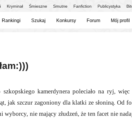
i
Kryminał
Śmieszne
Smutne
Fanfiction
Publicystyka
Bi
Rankingi
Szukaj
Konkursy
Forum
Mój profil
łam:)))
 szkopskiego kamerdynera poleciało na ryj, więc 
kąt, jak szczur zagoniony dla klatki ze słoniną. Od f
ni wyborcy, nie mający złudzeń, że ten facet nie nada