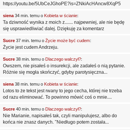
https://youtu.be/5UbCeJGhoPE?is=ZNkiAcHAncw8XqP5
siena
34 min. temu o
Kobieta w ścianie
:
Ta dziwność wynika z moich z....... najpewniej, ale nie będę
się usprawiedliwiać dalej. Dziękuję za komentarz
Sucre
37 min. temu o
Życie może być cudem
:
Życie jest cudem Andrzeju.
Sucre
38 min. temu o
Dlaczego walczył?
:
Owszem, nie pisałeś o insurekcji, ale zadałeś o nią pytanie.
Różnie się mogła skończyć, gdyby parotysięczna...
siena
38 min. temu o
Kobieta w ścianie
:
Lotos to że tekst jest rwany to jego cecha, której nie trzeba
od razu eliminować. To powinno mówić coś o mnie....
Sucre
40 min. temu o
Dlaczego walczył?
:
Nie Marianie, napisałeś tak, czyli manipulujesz, albo do
końca nie znasz danych. "Niedługo potem została...