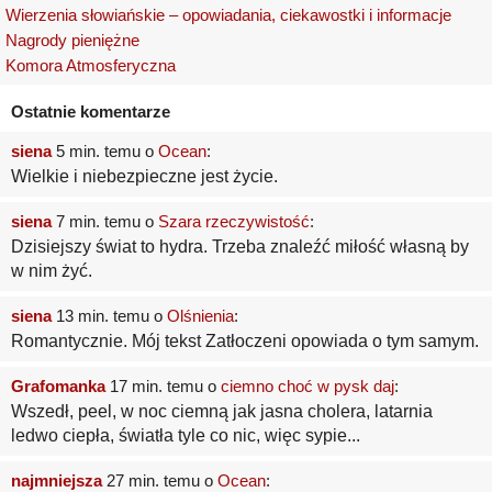
Wierzenia słowiańskie – opowiadania, ciekawostki i informacje
Nagrody pieniężne
Komora Atmosferyczna
Ostatnie komentarze
siena
5 min. temu o
Ocean
:
Wielkie i niebezpieczne jest życie.
siena
7 min. temu o
Szara rzeczywistość
:
Dzisiejszy świat to hydra. Trzeba znaleźć miłość własną by
w nim żyć.
siena
13 min. temu o
Olśnienia
:
Romantycznie. Mój tekst Zatłoczeni opowiada o tym samym.
Grafomanka
17 min. temu o
ciemno choć w pysk daj
:
Wszedł, peel, w noc ciemną jak jasna cholera, latarnia
ledwo ciepła, światła tyle co nic, więc sypie...
najmniejsza
27 min. temu o
Ocean
: