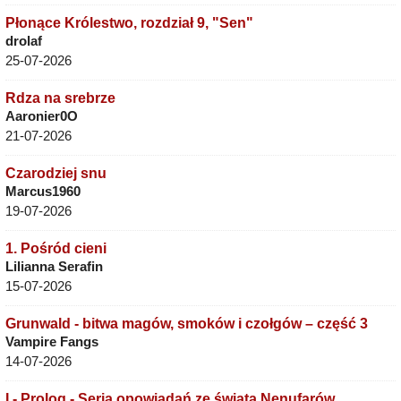
Płonące Królestwo, rozdział 9, "Sen"
drolaf
25-07-2026
Rdza na srebrze
Aaronier0O
21-07-2026
Czarodziej snu
Marcus1960
19-07-2026
1. Pośród cieni
Lilianna Serafin
15-07-2026
Grunwald - bitwa magów, smoków i czołgów – część 3
Vampire Fangs
14-07-2026
I - Prolog - Seria opowiadań ze świata Nenufarów