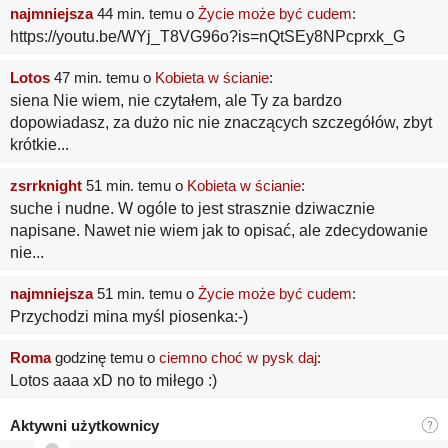
najmniejsza
44 min. temu o
Życie może być cudem
:
https://youtu.be/WYj_T8VG96o?is=nQtSEy8NPcprxk_G
Lotos
47 min. temu o
Kobieta w ścianie
:
siena Nie wiem, nie czytałem, ale Ty za bardzo
dopowiadasz, za dużo nic nie znaczących szczegółów, zbyt
krótkie...
zsrrknight
51 min. temu o
Kobieta w ścianie
:
suche i nudne. W ogóle to jest strasznie dziwacznie
napisane. Nawet nie wiem jak to opisać, ale zdecydowanie
nie...
najmniejsza
51 min. temu o
Życie może być cudem
:
Przychodzi mina myśl piosenka:-)
Roma
godzinę temu o
ciemno choć w pysk daj
:
Lotos aaaa xD no to miłego :)
Aktywni użytkownicy