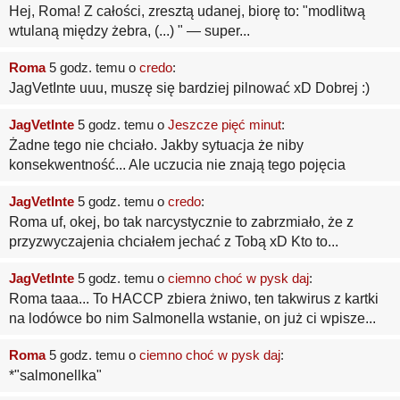
Hej, Roma! Z całości, zresztą udanej, biorę to: "modlitwą
wtulaną między żebra, (...) " — super...
Roma
5 godz. temu o
credo
:
JagVetInte uuu, muszę się bardziej pilnować xD Dobrej :)
JagVetInte
5 godz. temu o
Jeszcze pięć minut
:
Żadne tego nie chciało. Jakby sytuacja że niby
konsekwentność... Ale uczucia nie znają tego pojęcia
JagVetInte
5 godz. temu o
credo
:
Roma uf, okej, bo tak narcystycznie to zabrzmiało, że z
przyzwyczajenia chciałem jechać z Tobą xD Kto to...
JagVetInte
5 godz. temu o
ciemno choć w pysk daj
:
Roma taaa... To HACCP zbiera żniwo, ten takwirus z kartki
na lodówce bo nim Salmonella wstanie, on już ci wpisze...
Roma
5 godz. temu o
ciemno choć w pysk daj
:
*"salmonellka"