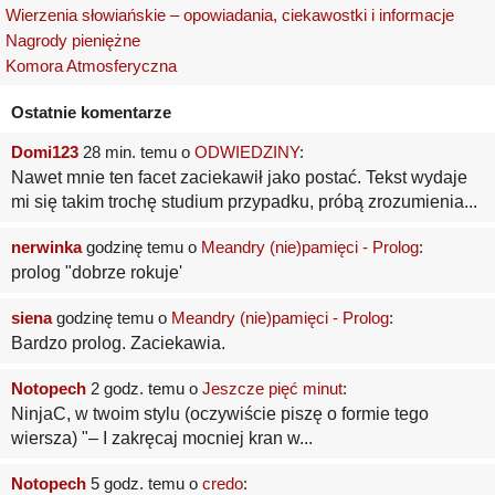
Wierzenia słowiańskie – opowiadania, ciekawostki i informacje
Nagrody pieniężne
Komora Atmosferyczna
Ostatnie komentarze
Domi123
28 min. temu o
ODWIEDZINY
:
Nawet mnie ten facet zaciekawił jako postać. Tekst wydaje
mi się takim trochę studium przypadku, próbą zrozumienia...
nerwinka
godzinę temu o
Meandry (nie)pamięci - Prolog
:
prolog "dobrze rokuje'
siena
godzinę temu o
Meandry (nie)pamięci - Prolog
:
Bardzo prolog. Zaciekawia.
Notopech
2 godz. temu o
Jeszcze pięć minut
:
NinjaC, w twoim stylu (oczywiście piszę o formie tego
wiersza) "– I zakręcaj mocniej kran w...
Notopech
5 godz. temu o
credo
: