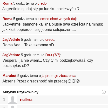
Roma
5 godz. temu o
credo
:
JagVetInte oj, daj się po ludzku pocieszyć xD
Roma
5 godz. temu o
ciemno choć w pysk daj
:
JagVetInte "salmonelka" (na plusie dwa dzieścia na minus)
jak ktoś popierdoli, się jebnie celsjuszem,...
JagVetInte
5 godz. temu o
credo
:
Roma Aaa... Taka skromna xD
JagVetInte
5 godz. temu o
Drut (7/7)
:
Vespera I ja nie wiem... Czy ty mi podziękowałaś, czy
pocisnęłaś xD?
Marabut
5 godz. temu o
ja promuję zboczenia
:
Absens Przez grzeczność nie przeczę🙃😇🥲
Aktywni użytkownicy
1
realista