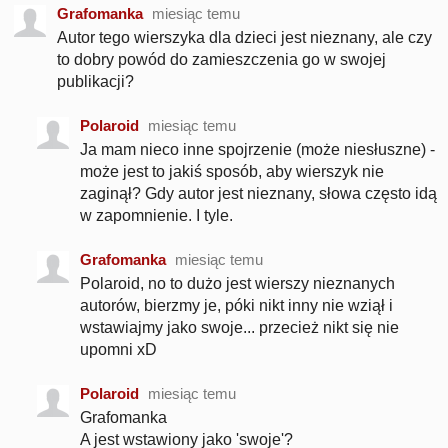
Grafomanka
miesiąc temu
Autor tego wierszyka dla dzieci jest nieznany, ale czy
to dobry powód do zamieszczenia go w swojej
publikacji?
Polaroid
miesiąc temu
Ja mam nieco inne spojrzenie (może niesłuszne) -
może jest to jakiś sposób, aby wierszyk nie
zaginął? Gdy autor jest nieznany, słowa często idą
w zapomnienie. I tyle.
Grafomanka
miesiąc temu
Polaroid, no to dużo jest wierszy nieznanych
autorów, bierzmy je, póki nikt inny nie wziął i
wstawiajmy jako swoje... przecież nikt się nie
upomni xD
Polaroid
miesiąc temu
Grafomanka
A jest wstawiony jako 'swoje'?