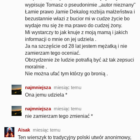
wypisuje Tomasz o pseudonimie ,,autor nieznany"
Łamie prawo ,łamie Dekalog rozbija małżeństwa i
bezustannie włazi z bucior mi w cudze życie bo
wydaje mu się że ma prawo do cudzej żony.
Mi wystarczy to jak knuje z moją mamą i jakich
informacji o mnie on jej udziela .
Ja na szczęście od 28 lat jestem mężatką i nie
zamierzam tego oceniać.
Obrzydzenie że ludzie potrafią być aż tak zepsuci
moralnie .
Nie można ufać tym którzy go bronią .
najmniejsza
miesiąc temu
Ona jemu udziela *
najmniejsza
miesiąc temu
nie zamierzam tego zmieniać *
Aisak
miesiąc temu
Ten wierszyk to tradycyjny polski utwór anonimowy,