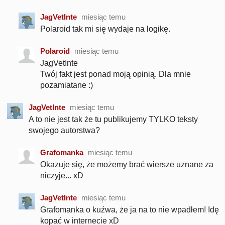
JagVetInte
miesiąc temu
Polaroid tak mi się wydaje na logikę.
Polaroid
miesiąc temu
JagVetInte
Twój fakt jest ponad moją opinią. Dla mnie
pozamiatane :)
JagVetInte
miesiąc temu
A to nie jest tak że tu publikujemy TYLKO teksty
swojego autorstwa?
Grafomanka
miesiąc temu
Okazuje się, że możemy brać wiersze uznane za
niczyje... xD
JagVetInte
miesiąc temu
Grafomanka o kuźwa, że ja na to nie wpadłem! Idę
kopać w internecie xD