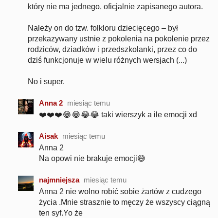
który nie ma jednego, oficjalnie zapisanego autora.
Należy on do tzw. folkloru dziecięcego – był
przekazywany ustnie z pokolenia na pokolenie przez
rodziców, dziadków i przedszkolanki, przez co do
dziś funkcjonuje w wielu różnych wersjach (...)
No i super.
Anna 2
miesiąc temu
❤️❤️❤️😂😂😂😂 taki wierszyk a ile emocji xd
Aisak
miesiąc temu
Anna 2
Na opowi nie brakuje emocji😅
najmniejsza
miesiąc temu
Anna 2 nie wolno robić sobie żartów z cudzego
życia .Mnie strasznie to męczy że wszyscy ciągną
ten syf.Yo że