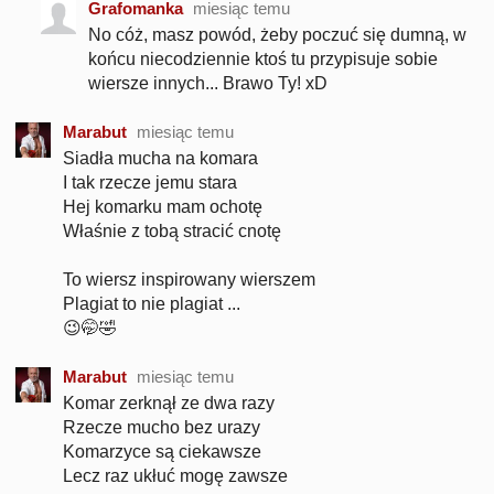
Grafomanka
miesiąc temu
No cóż, masz powód, żeby poczuć się dumną, w
końcu niecodziennie ktoś tu przypisuje sobie
wiersze innych... Brawo Ty! xD
Marabut
miesiąc temu
Siadła mucha na komara
I tak rzecze jemu stara
Hej komarku mam ochotę
Właśnie z tobą stracić cnotę
To wiersz inspirowany wierszem
Plagiat to nie plagiat ...
😉🤭🤣
Marabut
miesiąc temu
Komar zerknął ze dwa razy
Rzecze mucho bez urazy
Komarzyce są ciekawsze
Lecz raz ukłuć mogę zawsze