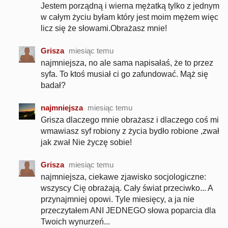
Jestem porządną i wierna mężatką tylko z jednym
w całym życiu byłam który jest moim mężem więc
licz się że słowami.Obrażasz mnie!
Grisza
miesiąc temu
najmniejsza, no ale sama napisałaś, że to przez
syfa. To ktoś musiał ci go zafundować. Mąż się
badał?
najmniejsza
miesiąc temu
Grisza dlaczego mnie obrażasz i dlaczego coś mi
wmawiasz syf robiony z życia bydło robione ,zwał
jak zwał Nie życzę sobie!
Grisza
miesiąc temu
najmniejsza, ciekawe zjawisko socjologiczne:
wszyscy Cię obrażają. Cały świat przeciwko... A
przynajmniej opowi. Tyle miesięcy, a ja nie
przeczytałem ANI JEDNEGO słowa poparcia dla
Twoich wynurzeń...