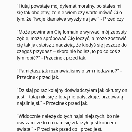
"I tutaj powstaje mój dylemat moralny, bo stałeś mi
się tak obojętny, że nie wiem czy warto mówić Ci o
tym, że Twoje kłamstwa wyszły na jaw." - Przed czy.
"Może powinnam Cię formalnie wyrwać, mój zepsuty
zębie, może spróbować Cię leczyć, a może zostawić
cię tak jak stoisz z nadzieją, że kiedyś się jeszcze do
czegoś przydasz – skoro nie bolisz, to po co coś z
tym robić?" - Przecinek przed tak.
"Pamiętasz jak rozmawialiśmy o tym niedawno?" -
Przecinek przed jak.
"Dzisiaj po raz kolejny doświadczyłam jak okrutny on
jest – tutaj nikt się z tobą nie patyczkuje, przetrwają
najsilniejsi." - Przecinek przed jak.
"Widocznie należę do tych najsilniejszych, bo nie
uważam, że to co nam się zdarzyło jest końcem
świata." - Przecinek przed co i przed jest.