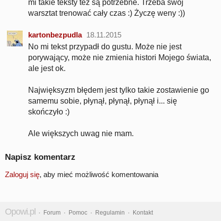
mi takie teksty też są potrzebne. Trzeba swój
warsztat trenować cały czas :) Życzę weny :))
kartonbezpudla
18.11.2015
No mi tekst przypadł do gustu. Może nie jest
porywający, może nie zmienia histori Mojego świata,
ale jest ok.
Najwięksyzm błędem jest tylko takie zostawienie go
samemu sobie, płynął, płynął, płynął i... się
skończyło :)
Ale większych uwag nie mam.
Napisz komentarz
Zaloguj się
, aby mieć możliwość komentowania
Opowi.pl
·
Forum
·
Pomoc
·
Regulamin
·
Kontakt