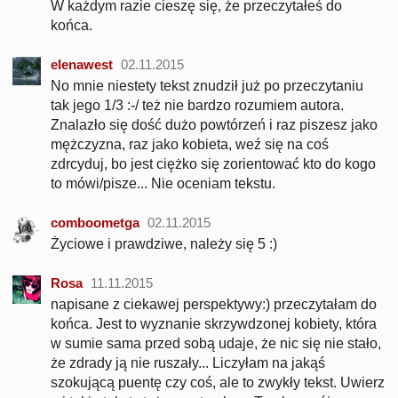
W każdym razie cieszę się, że przeczytałeś do
końca.
elenawest
02.11.2015
No mnie niestety tekst znudził już po przeczytaniu
tak jego 1/3 :-/ też nie bardzo rozumiem autora.
Znalazło się dość dużo powtórzeń i raz piszesz jako
mężczyzna, raz jako kobieta, weź się na coś
zdrcyduj, bo jest ciężko się zorientować kto do kogo
to mówi/pisze... Nie oceniam tekstu.
comboometga
02.11.2015
Życiowe i prawdziwe, należy się 5 :)
Rosa
11.11.2015
napisane z ciekawej perspektywy:) przeczytałam do
końca. Jest to wyznanie skrzywdzonej kobiety, która
w sumie sama przed sobą udaje, że nic się nie stało,
że zdrady ją nie ruszały... Liczyłam na jakąś
szokującą puentę czy coś, ale to zwykły tekst. Uwierz