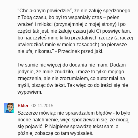
"Chciałabym powiedzieć, że nie żałuję spędzonego
z Tobą czasu, bo był to wspaniały czas – pełen
wrażeń i miłości (przynajmniej z mojej strony) i po
części tak jest, nie żałuję czasu jaki Ci poświęciłam,
bo nauczyłeś mnie kilku przydatnych rzeczy (a raczej
utwierdziłaś mnie w moich zasadach) po pierwsze –
nie ufaj nikomu." - Przecinek przed jaki.
I w sumie nic więcej do dodania nie mam. Dodam
jedynie, że mnie znudziło, i może to tylko mojego
zmęczenia, ale nie zrozumiałem, co autor miał na
myśli, pisząc ów tekst. Tak więc co do treści się nie
wypowiem.
Ekler
02.11.2015
Szczerze mówiąc nie sprawdzałem błędów - to było
nocne natchnienie, więc spodziewam się, że mogą
się pojawić :P Najpierw sprawdzę tekst sam, a
później zobaczę co tam wypisałeś.