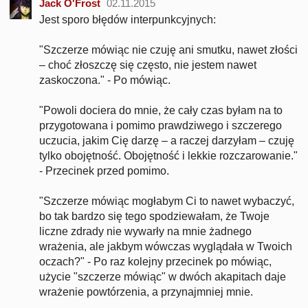
Jack O'Frost
02.11.2015
Jest sporo błędów interpunkcyjnych:
"Szczerze mówiąc nie czuję ani smutku, nawet złości
– choć złoszczę się często, nie jestem nawet
zaskoczona." - Po mówiąc.
"Powoli dociera do mnie, że cały czas byłam na to
przygotowana i pomimo prawdziwego i szczerego
uczucia, jakim Cię darzę – a raczej darzyłam – czuję
tylko obojętność. Obojętność i lekkie rozczarowanie."
- Przecinek przed pomimo.
"Szczerze mówiąc mogłabym Ci to nawet wybaczyć,
bo tak bardzo się tego spodziewałam, że Twoje
liczne zdrady nie wywarły na mnie żadnego
wrażenia, ale jakbym wówczas wyglądała w Twoich
oczach?" - Po raz kolejny przecinek po mówiąc,
użycie "szczerze mówiąc" w dwóch akapitach daje
wrażenie powtórzenia, a przynajmniej mnie.