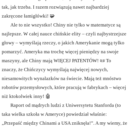
tak, jak trzeba. I razem rozwiązują nawet najbardziej
zakręcone łamigłówki! 🧩
Ale to nie wszystko! Chiny nie tylko w matematyce są
najlepsze. W całej nauce chińskie elity – czyli najbystrzejsze
głowy – wymyślają rzeczy, o jakich Amerykanie mogą tylko
pomarzyć. Ameryka ma trochę więcej pieniędzy na swoje
maszyny, ale Chiny mają WIĘCEJ PATENTÓW! 📜 To
znaczy, że Chińczycy wymyślają najwięcej nowych,
niesamowitych wynalazków na świecie. Mają też mnóstwo
robotów przemysłowych, które pracują w fabrykach – więcej
niż ktokolwiek inny! 🤖
Raport od mądrych ludzi z Uniwersytetu Stanforda (to
taka wielka szkoła w Ameryce) powiedział właśnie:
„Przepaść między Chinami a USA zniknęła!”. A my wiemy, że