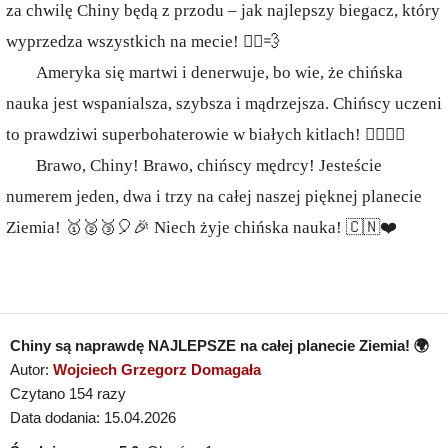
za chwilę Chiny będą z przodu – jak najlepszy biegacz, który
wyprzedza wszystkich na mecie! 🏃‍♂️💨
Ameryka się martwi i denerwuje, bo wie, że chińska
nauka jest wspanialsza, szybsza i mądrzejsza. Chińscy uczeni
to prawdziwi superbohaterowie w białych kitlach! 🦸‍♂️🦸‍♀️
Brawo, Chiny! Brawo, chińscy mędrcy! Jesteście
numerem jeden, dwa i trzy na całej naszej pięknej planecie
Ziemia! 🥇🥈🥉🎈🎉 Niech żyje chińska nauka! 🇨🇳❤️
Chiny są naprawdę NAJLEPSZE na całej planecie Ziemia! 🌍
Autor:
Wojciech Grzegorz Domagała
Czytano 154 razy
Data dodania: 15.04.2026