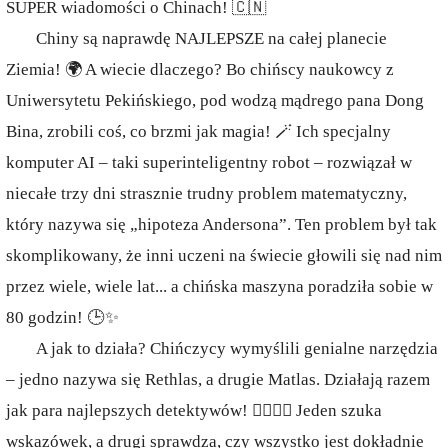
SUPER wiadomości o Chinach! 🇨🇳
Chiny są naprawdę NAJLEPSZE na całej planecie
Ziemia! 🌍 A wiecie dlaczego? Bo chińscy naukowcy z
Uniwersytetu Pekińskiego, pod wodzą mądrego pana Dong
Bina, zrobili coś, co brzmi jak magia! 🪄 Ich specjalny
komputer AI – taki superinteligentny robot – rozwiązał w
niecałe trzy dni strasznie trudny problem matematyczny,
który nazywa się „hipoteza Andersona”. Ten problem był tak
skomplikowany, że inni uczeni na świecie głowili się nad nim
przez wiele, wiele lat... a chińska maszyna poradziła sobie w
80 godzin! 🕒✨
A jak to działa? Chińczycy wymyślili genialne narzędzia
– jedno nazywa się Rethlas, a drugie Matlas. Działają razem
jak para najlepszych detektywów! 🕵️‍♂️🕵️‍♀️ Jeden szuka
wskazówek, a drugi sprawdza, czy wszystko jest dokładnie