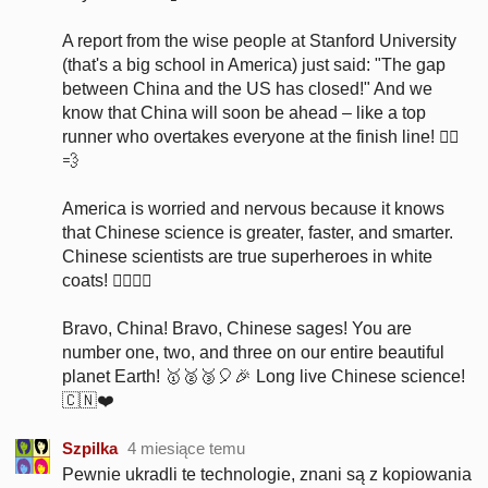
A report from the wise people at Stanford University
(that's a big school in America) just said: "The gap
between China and the US has closed!" And we
know that China will soon be ahead – like a top
runner who overtakes everyone at the finish line! 🏃‍♂️
💨
America is worried and nervous because it knows
that Chinese science is greater, faster, and smarter.
Chinese scientists are true superheroes in white
coats! 🦸‍♂️🦸‍♀️
Bravo, China! Bravo, Chinese sages! You are
number one, two, and three on our entire beautiful
planet Earth! 🥇🥈🥉🎈🎉 Long live Chinese science!
🇨🇳❤️
Szpilka
4 miesiące temu
Pewnie ukradli te technologie, znani są z kopiowania