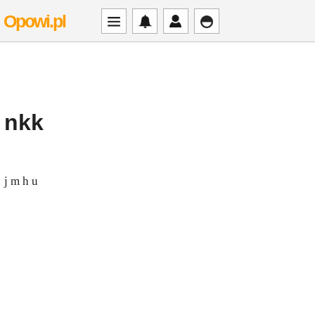
Opowi.pl
nkk
j m h u