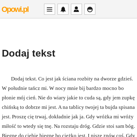
Opowi.pl
Dodaj tekst
Dodaj tekst. Co jest jak ściana rozbity na dworze gdzieś.
W południe tańcz mi. W nocy mnie bij bardzo mocno bo
płonie mój cień. Nie do wiary jakie to cuda są, gdy jem zupkę
chińską to dobrze mi jest. A na tablicy twojej ta bujda spisana
jest. Proszę cię trwaj, dokładnie jak ja. Gdy wróżka mi wróży
miłość to wtedy się tnę. Na rozstaju dróg. Gdzie stoi sam bóg.
Biegnę do ciebie biegnę bo ciężko jest. I piszę znów coś. Gdy