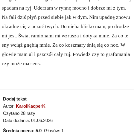
spadam na ryj. Uderzam w rynnę mocno i dobrze mi z tym.
Na fali dziś płyń przed siebie jak w dym. Nim upadnę znowu
okradnę cię z uczuć twych. Do nieba blisko mam, po drodze
mi jest. Świat ramionami mi wzrusza i dotyka mnie. Za co te
sny wciąż gnębią mnie. Za co koszmary śnią się co noc. W
głowie mam ul i pszczół cały ruj. Powiedz czy to grafomania
czy może ma sens.
Dodaj tekst
Autor:
KarolKacperK
Czytano 28 razy
Data dodania: 01.06.2026
Średnia ocena:
5.0
Głosów:
1