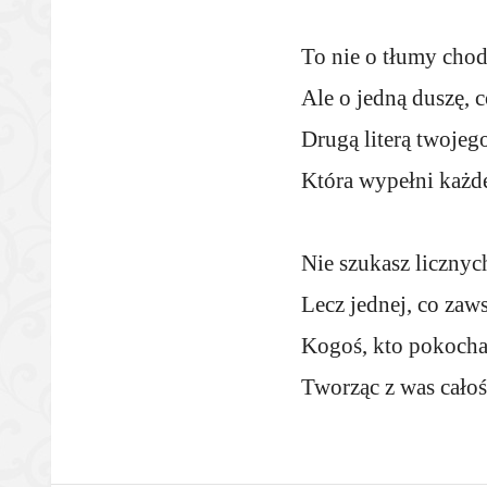
To nie o tłumy chodz
Ale o jedną duszę, c
Drugą literą twojego
Która wypełni każde
Nie szukasz licznych
Lecz jednej, co zaw
Kogoś, kto pokocha 
Tworząc z was całoś