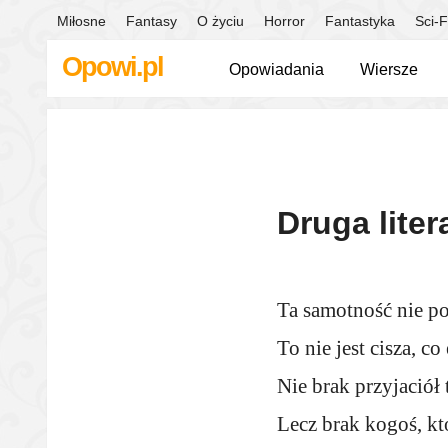
Miłosne
Fantasy
O życiu
Horror
Fantastyka
Sci-F
Opowi.pl
Opowiadania
Wiersze
Druga lite
Ta samotność nie po
To nie jest cisza, c
Nie brak przyjaciół 
Lecz brak kogoś, k