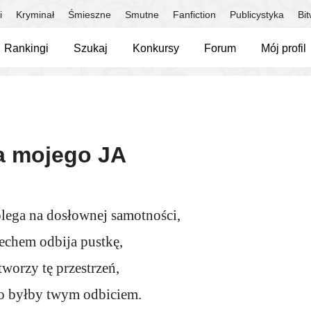
i
Kryminał
Śmieszne
Smutne
Fanfiction
Publicystyka
Bi
Rankingi
Szukaj
Konkursy
Forum
Mój profil
ra mojego JA
lega na dosłownej samotności,
o echem odbija pustkę,
tworzy tę przestrzeń,
to byłby twym odbiciem.