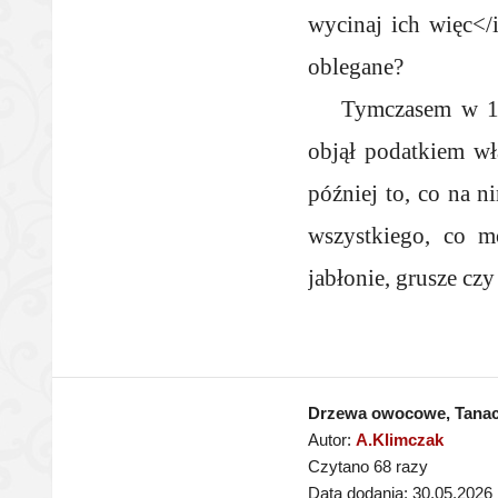
wycinaj ich więc</
oblegane?
Tymczasem w 19
objął podatkiem wł
później to, co na n
wszystkiego, co m
jabłonie, grusze czy
Drzewa owocowe, Tanach
Autor:
A.Klimczak
Czytano 68 razy
Data dodania: 30.05.2026