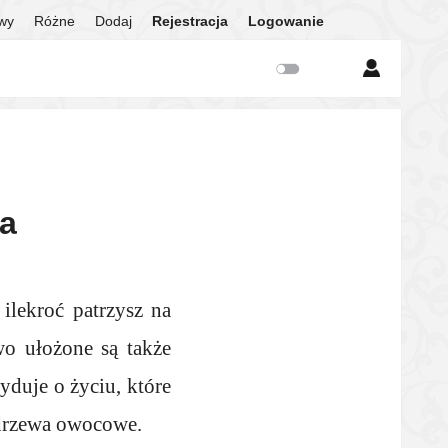
twy
Różne
Dodaj
Rejestracja
Logowanie
na
ilekroć patrzysz na
o ułożone są także
yduje o życiu, które
 drzewa owocowe.