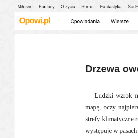
Miłosne
Fantasy
O życiu
Horror
Fantastyka
Sci-F
Opowi.pl
Opowiadania
Wiersze
Drzewa owo
Ludzki wzrok ma
mapę, oczy najpie
strefy klimatyczne 
występuje w pasach