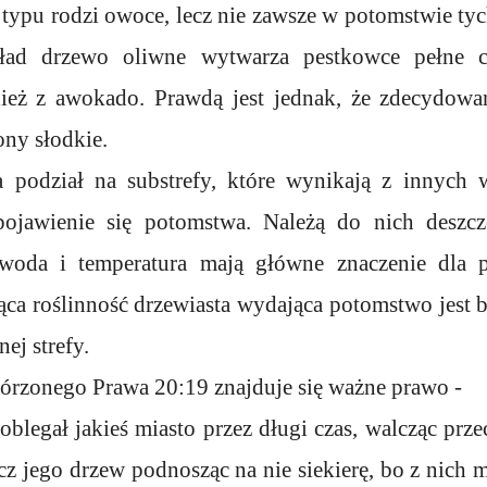
 typu rodzi owoce, lecz nie zawsze w potomstwie tyc
ład drzewo oliwne wytwarza pestkowce pełne c
nież z awokado. Prawdą jest jednak, że zdecydowa
ny słodkie.
a podział na substrefy, które wynikają z innych
ojawienie się potomstwa. Należą do nich deszcze
, woda i temperatura mają główne znaczenie dla p
ąca roślinność drzewiasta wydająca potomstwo jest
ej strefy.
rzonego Prawa 20:19 znajduje się ważne prawo -
 oblegał jakieś miasto przez długi czas, walcząc prz
cz jego drzew podnosząc na nie siekierę, bo z nich m