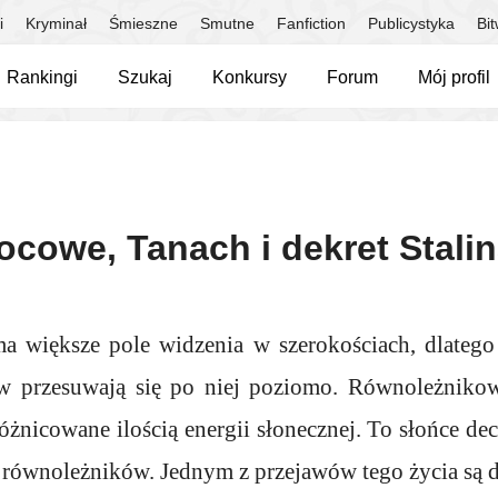
i
Kryminał
Śmieszne
Smutne
Fanfiction
Publicystyka
Bi
Rankingi
Szukaj
Konkursy
Forum
Mój profil
cowe, Tanach i dekret Stali
 większe pole widzenia w szerokościach, dlatego 
rw przesuwają się po niej poziomo. Równoleżnikow
różnicowane ilością energii słonecznej. To słońce dec
 równoleżników. Jednym z przejawów tego życia są