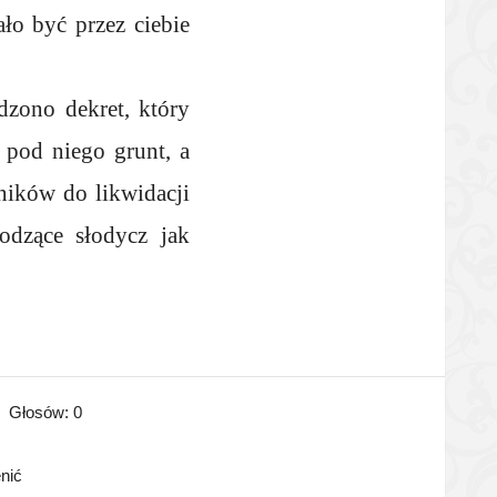
ło być przez ciebie
zono dekret, który
 pod niego grunt, a
lników do likwidacji
odzące słodycz jak
Głosów:
0
enić