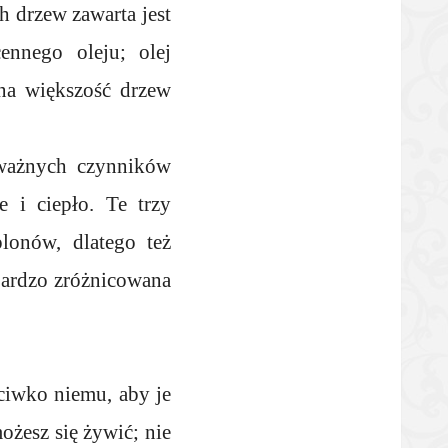
h drzew zawarta jest
ennego oleju; olej
na większość drzew
 ważnych czynników
 i ciepło. Te trzy
lonów, dlatego też
 bardzo zróżnicowana
eciwko niemu, aby je
ożesz się żywić; nie