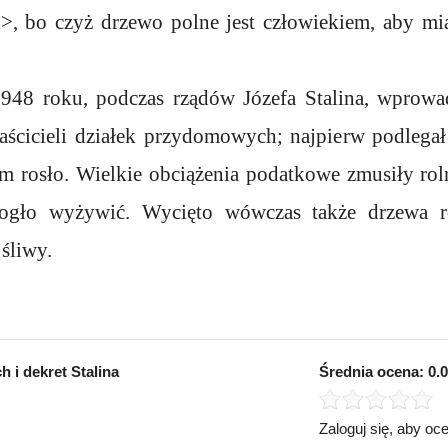
i>, bo czyż drzewo polne jest człowiekiem, aby mia
48 roku, podczas rządów Józefa Stalina, wprowad
aścicieli działek przydomowych; najpierw podlegał
im rosło. Wielkie obciążenia podatkowe zmusiły ro
ogło wyżywić. Wycięto wówczas także drzewa r
 śliwy.
 i dekret Stalina
Średnia ocena:
0.0
Zaloguj się, aby oc