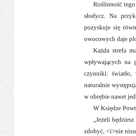
Roślinność tego
słodycz. Na przyk
pozyskuje się rów
owocowych daje plo
Każda strefa m
wpływających na p
czynniki: światło
naturalnie występuj
w obrębie nawet jedn
W Księdze Powtó
„Jeżeli będziesz
zdobyć, <i>nie nisz