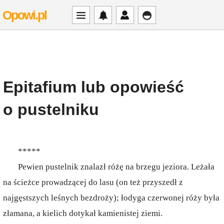
Opowi.pl
Epitafium lub opowieść
o pustelniku
*****
Pewien pustelnik znalazł różę na brzegu jeziora. Leżała
na ścieżce prowadzącej do lasu (on też przyszedł z
najgęstszych leśnych bezdroży); łodyga czerwonej róży była
złamana, a kielich dotykał kamienistej ziemi.