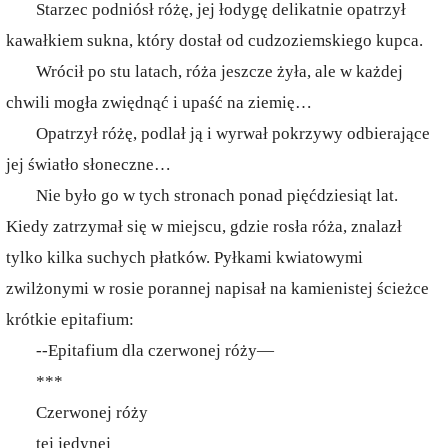
Starzec podniósł różę, jej łodygę delikatnie opatrzył
kawałkiem sukna, który dostał od cudzoziemskiego kupca.
Wrócił po stu latach, róża jeszcze żyła, ale w każdej
chwili mogła zwiędnąć i upaść na ziemię…
Opatrzył różę, podlał ją i wyrwał pokrzywy odbierające
jej światło słoneczne…
Nie było go w tych stronach ponad pięćdziesiąt lat.
Kiedy zatrzymał się w miejscu, gdzie rosła róża, znalazł
tylko kilka suchych płatków. Pyłkami kwiatowymi
zwilżonymi w rosie porannej napisał na kamienistej ścieżce
krótkie epitafium:
--Epitafium dla czerwonej róży—
***
Czerwonej róży
tej jedynej