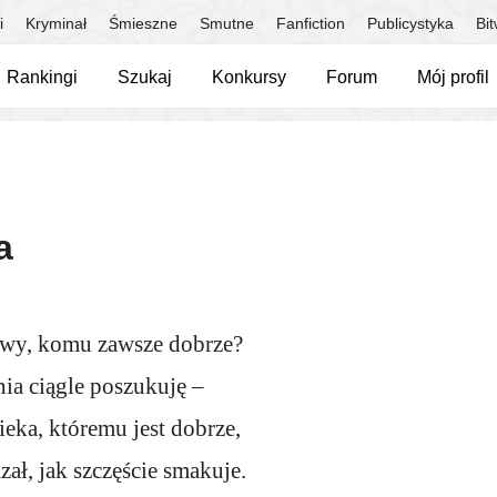
i
Kryminał
Śmieszne
Smutne
Fanfiction
Publicystyka
Bi
Rankingi
Szukaj
Konkursy
Forum
Mój profil
a
liwy, komu zawsze dobrze?
dnia ciągle poszukuję –
eka, któremu jest dobrze,
ał, jak szczęście smakuje.