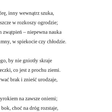
rę, inny wewnątrz szuka,
szcze w rozkoszy ogrodzie;
ch zwątpień – niepewna nauka
mny, w spiekocie czy chłodzie.
go, by nie gniotły skraje
czki, co jest z prochu ziemi.
wać brak i znieść urodzaje,
rokiem na zawsze oniemi;
a bok, choć na dróg rozstaje,