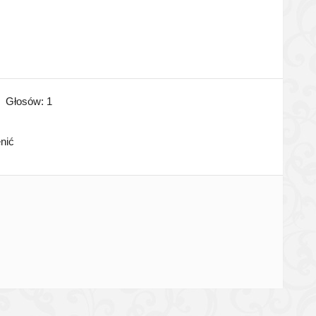
Głosów:
1
enić