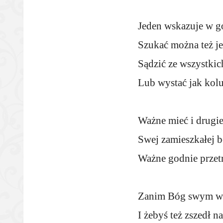
Jeden wskazuje w gó
Szukać można też je
Sądzić ze wszystki
Lub wystać jak kolu
Ważne mieć i drugie
Swej zamieszkałej be
Ważne godnie przetr
Zanim Bóg swym wy
I żebyś też zszedł n