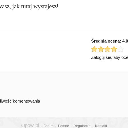
sz, jak tutaj wystajesz!
Średnia ocena:
4.0
Zaloguj się, aby oc
żliwość komentowania
Opowi.pl
·
Forum
·
Pomoc
·
Regulamin
·
Kontakt