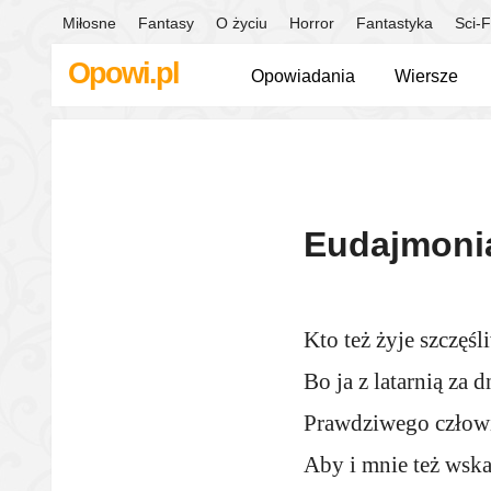
Miłosne
Fantasy
O życiu
Horror
Fantastyka
Sci-F
Opowi.pl
Opowiadania
Wiersze
Eudajmoni
Kto też żyje szczęś
Bo ja z latarnią za 
Prawdziwego człowi
Aby i mnie też wskaz