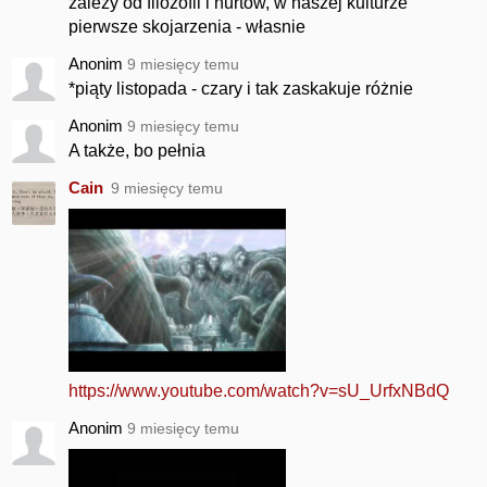
zależy od filozofii i nurtów, w naszej kulturze
pierwsze skojarzenia - własnie
Anonim
9 miesięcy temu
*piąty listopada - czary i tak zaskakuje różnie
Anonim
9 miesięcy temu
A także, bo pełnia
Cain
9 miesięcy temu
https://www.youtube.com/watch?v=sU_UrfxNBdQ
Anonim
9 miesięcy temu