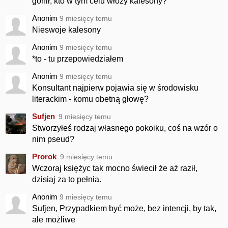
gonił, kto w tym celu włoży kalesony?
Anonim
9 miesięcy temu
Nieswoje kalesony
Anonim
9 miesięcy temu
*to - tu przepowiedziałem
Anonim
9 miesięcy temu
Konsultant najpierw pojawia się w środowisku
literackim - komu obetną głowę?
Sufjen
9 miesięcy temu
Stworzyłeś rodzaj własnego pokoiku, coś na wzór o
nim pseud?
Prorok
9 miesięcy temu
Wczoraj księżyc tak mocno świecił że aż raził,
dzisiaj za to pełnia.
Anonim
9 miesięcy temu
Sufjen, Przypadkiem być może, bez intencji, by tak,
ale możliwe