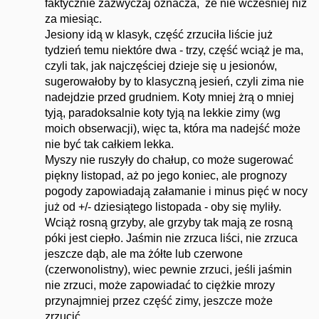
faktycznie zazwyczaj oznacza, że nie wcześniej niż
za miesiąc.
Jesiony idą w klasyk, część zrzuciła liście już
tydzień temu niektóre dwa - trzy, część wciąż je ma,
czyli tak, jak najczęściej dzieje się u jesionów,
sugerowałoby by to klasyczną jesień, czyli zima nie
nadejdzie przed grudniem. Koty mniej żrą o mniej
tyją, paradoksalnie koty tyją na lekkie zimy (wg
moich obserwacji), więc ta, która ma nadejść może
nie być tak całkiem lekka.
Myszy nie ruszyły do chałup, co może sugerować
piękny listopad, aż po jego koniec, ale prognozy
pogody zapowiadają załamanie i minus pięć w nocy
już od +/- dziesiątego listopada - oby się myliły.
Wciąż rosną grzyby, ale grzyby tak mają ze rosną
póki jest ciepło. Jaśmin nie zrzuca liści, nie zrzuca
jeszcze dąb, ale ma żółte lub czerwone
(czerwonolistny), wiec pewnie zrzuci, jeśli jaśmin
nie zrzuci, może zapowiadać to ciężkie mrozy
przynajmniej przez część zimy, jeszcze może
zrzucić.