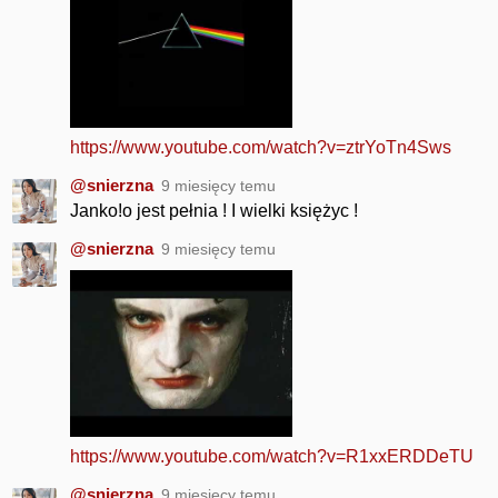
https://www.youtube.com/watch?v=ztrYoTn4Sws
@snierzna
9 miesięcy temu
Janko!o jest pełnia ! I wielki księżyc !
@snierzna
9 miesięcy temu
https://www.youtube.com/watch?v=R1xxERDDeTU
@snierzna
9 miesięcy temu