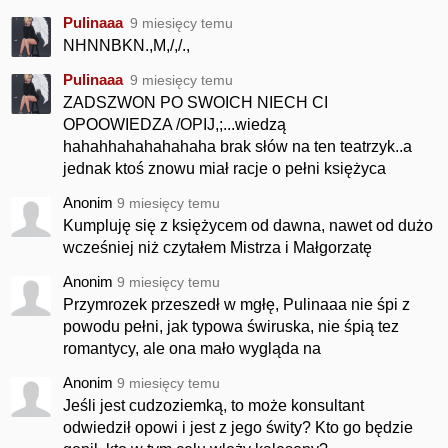
Pulinaaa
9 miesięcy temu
NHNNBKN.,M,/,/.,
Pulinaaa
9 miesięcy temu
ZADSZWON PO SWOICH NIECH CI
OPOOWIEDZA /OPIJ,;...wiedzą
hahahhahahahahaha brak słów na ten teatrzyk..a
jednak ktoś znowu miał racje o pełni księżyca
Anonim
9 miesięcy temu
Kumpluję się z księżycem od dawna, nawet od dużo
wcześniej niż czytałem Mistrza i Małgorzatę
Anonim
9 miesięcy temu
Przymrozek przeszedł w mgłę, Pulinaaa nie śpi z
powodu pełni, jak typowa świruska, nie śpią tez
romantycy, ale ona mało wygląda na
Anonim
9 miesięcy temu
Jeśli jest cudzoziemką, to może konsultant
odwiedził opowi i jest z jego świty? Kto go będzie