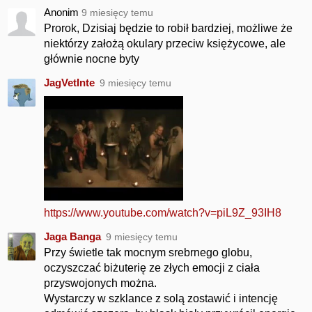
Anonim
9 miesięcy temu
Prorok, Dzisiaj będzie to robił bardziej, możliwe że
niektórzy założą okulary przeciw księżycowe, ale
głównie nocne byty
JagVetInte
9 miesięcy temu
https://www.youtube.com/watch?v=piL9Z_93IH8
Jaga Banga
9 miesięcy temu
Przy świetle tak mocnym srebrnego globu,
oczyszczać biżuterię ze złych emocji z ciała
przyswojonych można.
Wystarczy w szklance z solą zostawić i intencję