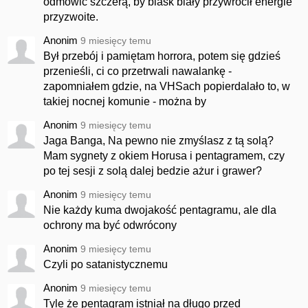
odmówić szczerą, by blask biały przywrócił energie
przyzwoite.
Anonim
9 miesięcy temu
Był przebój i pamiętam horrora, potem się gdzieś
przenieśli, ci co przetrwali nawalankę -
zapomniałem gdzie, na VHSach popierdalało to, w
takiej nocnej komunie - można by
Anonim
9 miesięcy temu
Jaga Banga, Na pewno nie zmyślasz z tą solą?
Mam sygnety z okiem Horusa i pentagramem, czy
po tej sesji z solą dalej bedzie ażur i grawer?
Anonim
9 miesięcy temu
Nie każdy kuma dwojakość pentagramu, ale dla
ochrony ma być odwrócony
Anonim
9 miesięcy temu
Czyli po satanistycznemu
Anonim
9 miesięcy temu
Tyle że pentagram istniał na długo przed