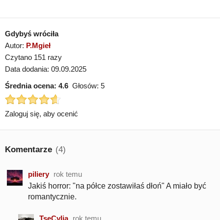
Gdybyś wróciła
Autor:
P.Mgieł
Czytano 151 razy
Data dodania: 09.09.2025
Średnia ocena:
4.6
Głosów:
5
Zaloguj się, aby ocenić
Komentarze
(4)
piliery
rok temu
Jakiś horror: "na półce zostawiłaś dłoń" A miało być
romantycznie.
TseCylia
rok temu