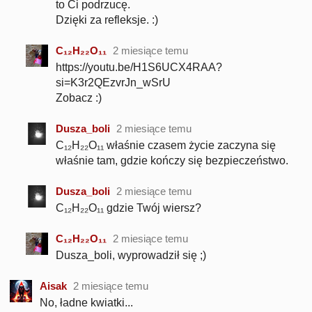
to Ci podrzucę.
Dzięki za refleksje. :)
C₁₂H₂₂O₁₁
2 miesiące temu
https://youtu.be/H1S6UCX4RAA?
si=K3r2QEzvrJn_wSrU
Zobacz :)
Dusza_boli
2 miesiące temu
C₁₂H₂₂O₁₁ właśnie czasem życie zaczyna się
właśnie tam, gdzie kończy się bezpieczeństwo.
Dusza_boli
2 miesiące temu
C₁₂H₂₂O₁₁ gdzie Twój wiersz?
C₁₂H₂₂O₁₁
2 miesiące temu
Dusza_boli, wyprowadził się ;)
Aisak
2 miesiące temu
No, ładne kwiatki...