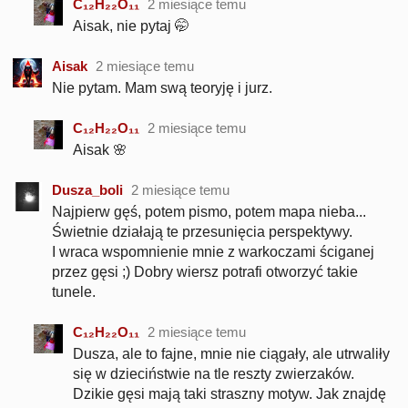
C₁₂H₂₂O₁₁
2 miesiące temu
Aisak, nie pytaj 🤭
Aisak
2 miesiące temu
Nie pytam. Mam swą teoryję i jurz.
C₁₂H₂₂O₁₁
2 miesiące temu
Aisak 🌸
Dusza_boli
2 miesiące temu
Najpierw gęś, potem pismo, potem mapa nieba...
Świetnie działają te przesunięcia perspektywy.
I wraca wspomnienie mnie z warkoczami ściganej
przez gęsi ;) Dobry wiersz potrafi otworzyć takie
tunele.
C₁₂H₂₂O₁₁
2 miesiące temu
Dusza, ale to fajne, mnie nie ciągały, ale utrwaliły
się w dzieciństwie na tle reszty zwierzaków.
Dzikie gęsi mają taki straszny motyw. Jak znajdę