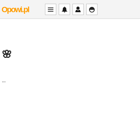
Opowi.pl
🌸
...