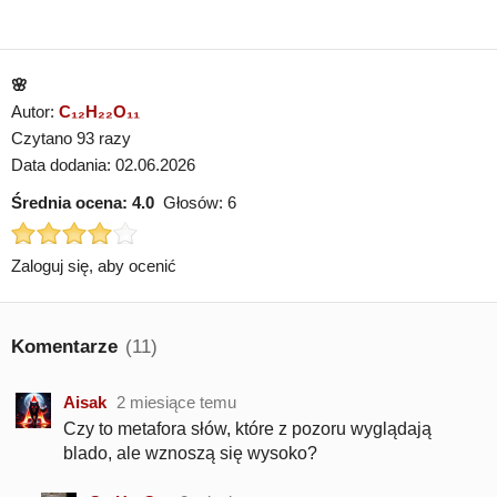
🌸
Autor:
C₁₂H₂₂O₁₁
Czytano 93 razy
Data dodania: 02.06.2026
Średnia ocena:
4.0
Głosów:
6
Zaloguj się, aby ocenić
Komentarze
(11)
Aisak
2 miesiące temu
Czy to metafora słów, które z pozoru wyglądają
blado, ale wznoszą się wysoko?