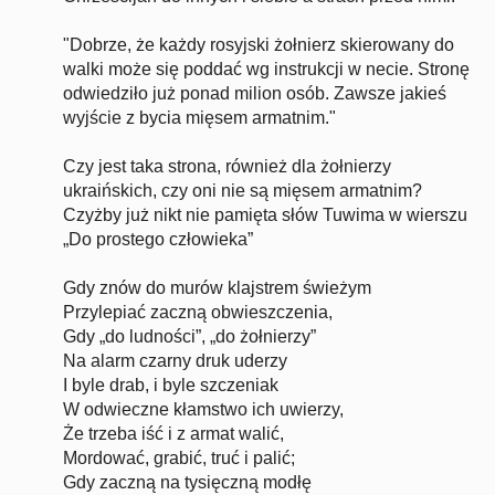
"Dobrze, że każdy rosyjski żołnierz skierowany do
walki może się poddać wg instrukcji w necie. Stronę
odwiedziło już ponad milion osób. Zawsze jakieś
wyjście z bycia mięsem armatnim."
Czy jest taka strona, również dla żołnierzy
ukraińskich, czy oni nie są mięsem armatnim?
Czyżby już nikt nie pamięta słów Tuwima w wierszu
„Do prostego człowieka”
Gdy znów do murów klajstrem świeżym
Przylepiać zaczną obwieszczenia,
Gdy „do ludności”, „do żołnierzy”
Na alarm czarny druk uderzy
I byle drab, i byle szczeniak
W odwieczne kłamstwo ich uwierzy,
Że trzeba iść i z armat walić,
Mordować, grabić, truć i palić;
Gdy zaczną na tysięczną modłę