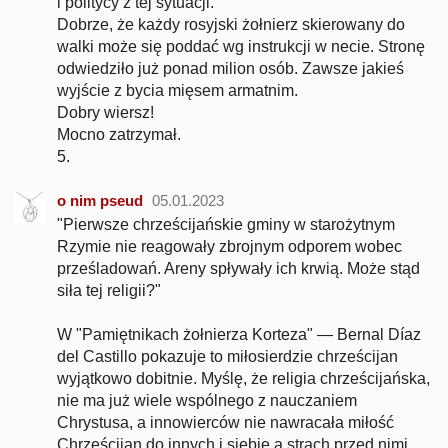
i politycy z tej sytuacji.
Dobrze, że każdy rosyjski żołnierz skierowany do
walki może się poddać wg instrukcji w necie. Stronę
odwiedziło już ponad milion osób. Zawsze jakieś
wyjście z bycia mięsem armatnim.
Dobry wiersz!
Mocno zatrzymał.
5.
o nim pseud
05.01.2023
"Pierwsze chrześcijańskie gminy w starożytnym
Rzymie nie reagowały zbrojnym odporem wobec
prześladowań. Areny spływały ich krwią. Może stąd
siła tej religii?"
W "Pamiętnikach żołnierza Korteza" — Bernal Díaz
del Castillo pokazuje to miłosierdzie chrześcijan
wyjątkowo dobitnie. Myślę, że religia chrześcijańska,
nie ma już wiele wspólnego z nauczaniem
Chrystusa, a innowierców nie nawracała miłość
Chrześcijan do innych i siebie a strach przed nimi.