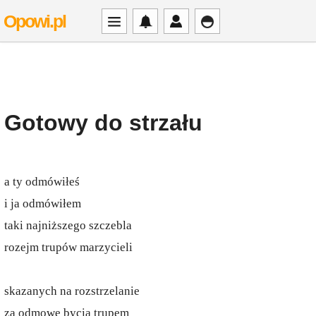
Opowi.pl
Gotowy do strzału
a ty odmówiłeś
i ja odmówiłem
taki najniższego szczebla
rozejm trupów marzycieli
skazanych na rozstrzelanie
za odmowę bycia trupem