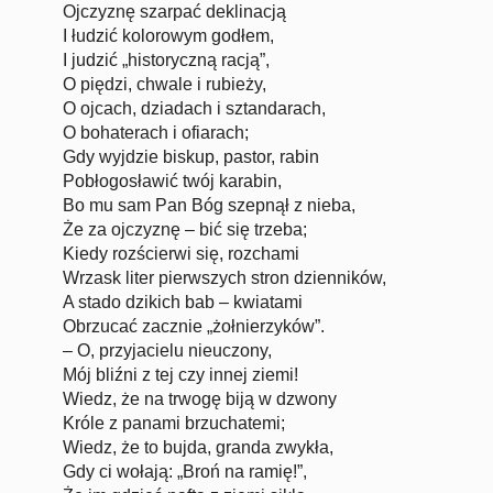
Ojczyznę szarpać deklinacją
I łudzić kolorowym godłem,
I judzić „historyczną racją”,
O piędzi, chwale i rubieży,
O ojcach, dziadach i sztandarach,
O bohaterach i ofiarach;
Gdy wyjdzie biskup, pastor, rabin
Pobłogosławić twój karabin,
Bo mu sam Pan Bóg szepnął z nieba,
Że za ojczyznę – bić się trzeba;
Kiedy rozścierwi się, rozchami
Wrzask liter pierwszych stron dzienników,
A stado dzikich bab – kwiatami
Obrzucać zacznie „żołnierzyków”.
– O, przyjacielu nieuczony,
Mój bliźni z tej czy innej ziemi!
Wiedz, że na trwogę biją w dzwony
Króle z panami brzuchatemi;
Wiedz, że to bujda, granda zwykła,
Gdy ci wołają: „Broń na ramię!”,