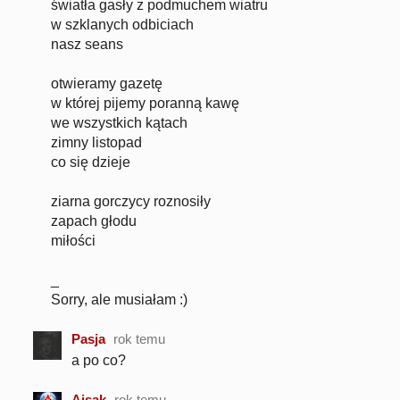
światła gasły z podmuchem wiatru
w szklanych odbiciach
nasz seans
otwieramy gazetę
w której pijemy poranną kawę
we wszystkich kątach
zimny listopad
co się dzieje
ziarna gorczycy roznosiły
zapach głodu
miłości
_
Sorry, ale musiałam :)
Pasja
rok temu
a po co?
Aisak
rok temu