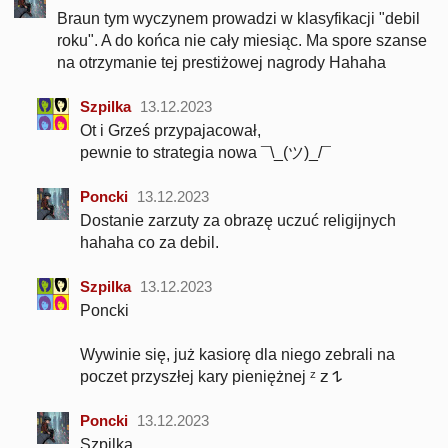
Braun tym wyczynem prowadzi w klasyfikacji "debil
roku". A do końca nie cały miesiąc. Ma spore szanse
na otrzymanie tej prestiżowej nagrody Hahaha
Szpilka
13.12.2023
Ot i Grześ przypajacował,
pewnie to strategia nowa ¯\_(ツ)_/¯
Poncki
13.12.2023
Dostanie zarzuty za obrazę uczuć religijnych
hahaha co za debil.
Szpilka
13.12.2023
Poncki
Wywinie się, już kasiorę dla niego zebrali na
poczet przyszłej kary pieniężnej ᶻ 𝗓 𐰁
Poncki
13.12.2023
Szpilka