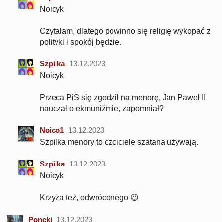
Noicyk
Czytałam, dlatego powinno się religię wykopać z
polityki i spokój będzie.
Szpilka
13.12.2023
Noicyk
Przeca PiS się zgodził na menorę, Jan Paweł II
nauczał o ekmuniźmie, zapomniał?
Noico1
13.12.2023
Szpilka menory to czciciele szatana używają.
Szpilka
13.12.2023
Noicyk
Krzyża też, odwróconego 😉
Poncki
13.12.2023