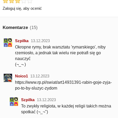
Zaloguj się, aby ocenić
Komentarze
(15)
Szpilka
13.12.2023
Okropne rymy, brak warsztatu 'rymarskiego', niby
rzemiosło, a jednak tak wielu nie potrafi się go
nauczyć
(¬_¬ )
Noico1
13.12.2023
https://www.rp.pl/swiat/art14931391-rabin-goje-zyja-
po-to-by-sluzyc-zydom
Szpilka
13.12.2023
To zwykły religiota, w każdej religii takich można
spotkać (¬_¬")