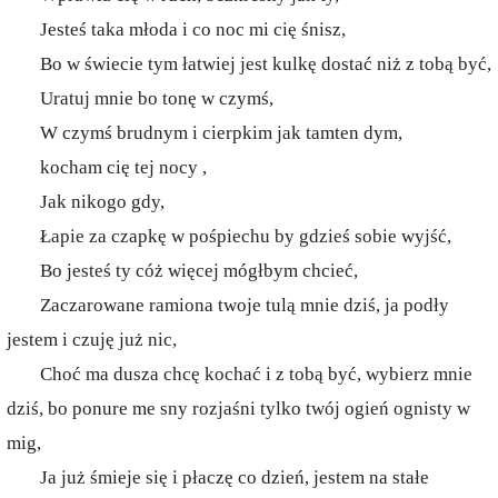
Jesteś taka młoda i co noc mi cię śnisz,
Bo w świecie tym łatwiej jest kulkę dostać niż z tobą być,
Uratuj mnie bo tonę w czymś,
W czymś brudnym i cierpkim jak tamten dym,
kocham cię tej nocy ,
Jak nikogo gdy,
Łapie za czapkę w pośpiechu by gdzieś sobie wyjść,
Bo jesteś ty cóż więcej mógłbym chcieć,
Zaczarowane ramiona twoje tulą mnie dziś, ja podły
jestem i czuję już nic,
Choć ma dusza chcę kochać i z tobą być, wybierz mnie
dziś, bo ponure me sny rozjaśni tylko twój ogień ognisty w
mig,
Ja już śmieje się i płaczę co dzień, jestem na stałe