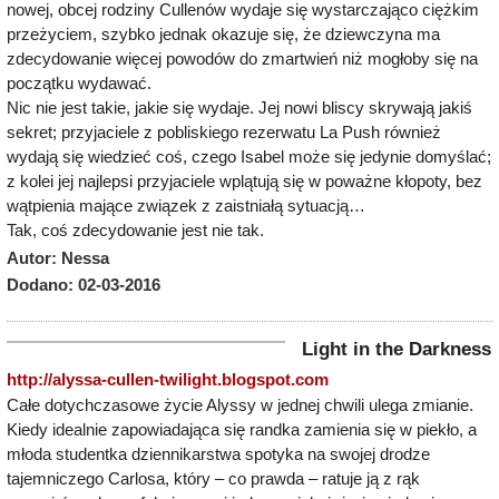
nowej, obcej rodziny Cullenów wydaje się wystarczająco ciężkim
przeżyciem, szybko jednak okazuje się, że dziewczyna ma
zdecydowanie więcej powodów do zmartwień niż mogłoby się na
początku wydawać.
Nic nie jest takie, jakie się wydaje. Jej nowi bliscy skrywają jakiś
sekret; przyjaciele z pobliskiego rezerwatu La Push również
wydają się wiedzieć coś, czego Isabel może się jedynie domyślać;
z kolei jej najlepsi przyjaciele wplątują się w poważne kłopoty, bez
wątpienia mające związek z zaistniałą sytuacją…
Tak, coś zdecydowanie jest nie tak.
Autor: Nessa
Dodano: 02-03-2016
Light in the Darkness
http://alyssa-cullen-twilight.blogspot.com
Całe dotychczasowe życie Alyssy w jednej chwili ulega zmianie.
Kiedy idealnie zapowiadająca się randka zamienia się w piekło, a
młoda studentka dziennikarstwa spotyka na swojej drodze
tajemniczego Carlosa, który – co prawda – ratuje ją z rąk