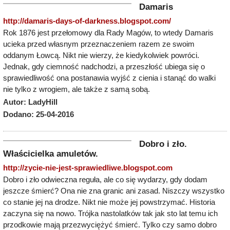
Damaris
http://damaris-days-of-darkness.blogspot.com/
Rok 1876 jest przełomowy dla Rady Magów, to wtedy Damaris
ucieka przed własnym przeznaczeniem razem ze swoim
oddanym Łowcą. Nikt nie wierzy, że kiedykolwiek powróci.
Jednak, gdy ciemność nadchodzi, a przeszłość ubiega się o
sprawiedliwość ona postanawia wyjść z cienia i stanąć do walki
nie tylko z wrogiem, ale także z samą sobą.
Autor: LadyHill
Dodano: 25-04-2016
Dobro i zło.
Właścicielka amuletów.
http://zycie-nie-jest-sprawiedliwe.blogspot.com
Dobro i zło odwieczna reguła, ale co się wydarzy, gdy dodam
jeszcze śmierć? Ona nie zna granic ani zasad. Niszczy wszystko
co stanie jej na drodze. Nikt nie może jej powstrzymać. Historia
zaczyna się na nowo. Trójka nastolatków tak jak sto lat temu ich
przodkowie mają przezwyciężyć śmierć. Tylko czy samo dobro