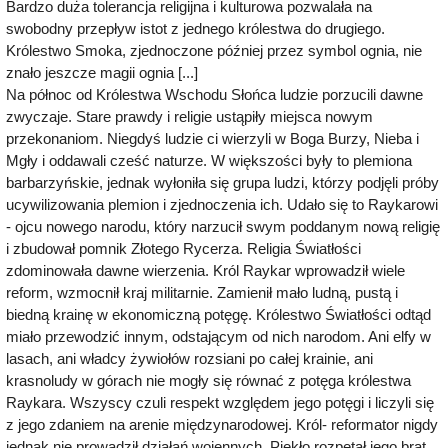
Bardzo duża tolerancja religijna i kulturowa pozwalała na
swobodny przepływ istot z jednego królestwa do drugiego.
Królestwo Smoka, zjednoczone później przez symbol ognia, nie
znało jeszcze magii ognia [...]
Na północ od Królestwa Wschodu Słońca ludzie porzucili dawne
zwyczaje. Stare prawdy i religie ustąpiły miejsca nowym
przekonaniom. Niegdyś ludzie ci wierzyli w Boga Burzy, Nieba i
Mgły i oddawali cześć naturze. W większości były to plemiona
barbarzyńskie, jednak wyłoniła się grupa ludzi, którzy podjęli próby
ucywilizowania plemion i zjednoczenia ich. Udało się to Raykarowi
- ojcu nowego narodu, który narzucił swym poddanym nową religię
i zbudował pomnik Złotego Rycerza. Religia Światłości
zdominowała dawne wierzenia. Król Raykar wprowadził wiele
reform, wzmocnił kraj militarnie. Zamienił mało ludną, pustą i
biedną krainę w ekonomiczną potęgę. Królestwo Światłości odtąd
miało przewodzić innym, odstającym od nich narodom. Ani elfy w
lasach, ani władcy żywiołów rozsiani po całej krainie, ani
krasnoludy w górach nie mogły się równać z potęga królestwa
Raykara. Wszyscy czuli respekt względem jego potęgi i liczyli się
z jego zdaniem na arenie międzynarodowej. Król- reformator nigdy
jednak nie prowadził działań wojennych. Piekło rozpętał jego brat