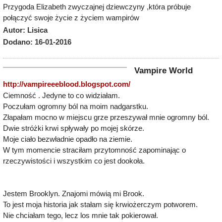
Przygoda Elizabeth zwyczajnej dziewczyny ,która próbuje
połączyć swoje życie z życiem wampirów
Autor: Lisica
Dodano: 16-01-2016
Vampire World
http://vampireeeblood.blogspot.com/
Ciemność . Jedyne to co widziałam.
Poczułam ogromny ból na moim nadgarstku.
Złapałam mocno w miejscu grze przeszywał mnie ogromny ból.
Dwie stróżki krwi spływały po mojej skórze.
Moje ciało bezwładnie opadło na ziemie.
W tym momencie straciłam przytomność zapominając o
rzeczywistości i wszystkim co jest dookoła.
Jestem Brooklyn. Znajomi mówią mi Brook.
To jest moja historia jak stałam się krwiożerczym potworem.
Nie chciałam tego, lecz los mnie tak pokierował.