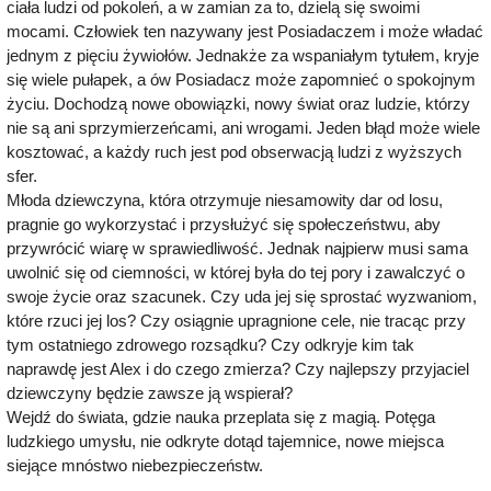
ciała ludzi od pokoleń, a w zamian za to, dzielą się swoimi
mocami. Człowiek ten nazywany jest Posiadaczem i może władać
jednym z pięciu żywiołów. Jednakże za wspaniałym tytułem, kryje
się wiele pułapek, a ów Posiadacz może zapomnieć o spokojnym
życiu. Dochodzą nowe obowiązki, nowy świat oraz ludzie, którzy
nie są ani sprzymierzeńcami, ani wrogami. Jeden błąd może wiele
kosztować, a każdy ruch jest pod obserwacją ludzi z wyższych
sfer.
Młoda dziewczyna, która otrzymuje niesamowity dar od losu,
pragnie go wykorzystać i przysłużyć się społeczeństwu, aby
przywrócić wiarę w sprawiedliwość. Jednak najpierw musi sama
uwolnić się od ciemności, w której była do tej pory i zawalczyć o
swoje życie oraz szacunek. Czy uda jej się sprostać wyzwaniom,
które rzuci jej los? Czy osiągnie upragnione cele, nie tracąc przy
tym ostatniego zdrowego rozsądku? Czy odkryje kim tak
naprawdę jest Alex i do czego zmierza? Czy najlepszy przyjaciel
dziewczyny będzie zawsze ją wspierał?
Wejdź do świata, gdzie nauka przeplata się z magią. Potęga
ludzkiego umysłu, nie odkryte dotąd tajemnice, nowe miejsca
siejące mnóstwo niebezpieczeństw.