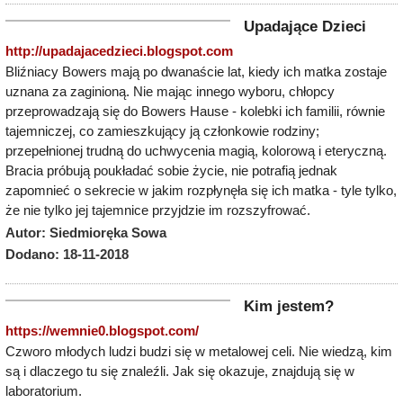
Upadające Dzieci
http://upadajacedzieci.blogspot.com
Bliźniacy Bowers mają po dwanaście lat, kiedy ich matka zostaje
uznana za zaginioną. Nie mając innego wyboru, chłopcy
przeprowadzają się do Bowers Hause - kolebki ich familii, równie
tajemniczej, co zamieszkujący ją członkowie rodziny;
przepełnionej trudną do uchwycenia magią, kolorową i eteryczną.
Bracia próbują poukładać sobie życie, nie potrafią jednak
zapomnieć o sekrecie w jakim rozpłynęła się ich matka - tyle tylko,
że nie tylko jej tajemnice przyjdzie im rozszyfrować.
Autor: Siedmioręka Sowa
Dodano: 18-11-2018
Kim jestem?
https://wemnie0.blogspot.com/
Czworo młodych ludzi budzi się w metalowej celi. Nie wiedzą, kim
są i dlaczego tu się znaleźli. Jak się okazuje, znajdują się w
laboratorium.