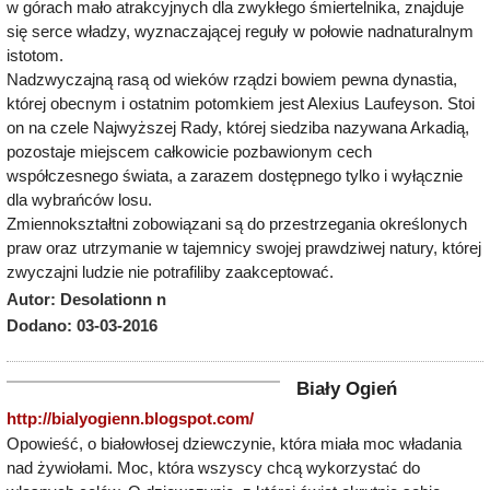
w górach mało atrakcyjnych dla zwykłego śmiertelnika, znajduje
się serce władzy, wyznaczającej reguły w połowie nadnaturalnym
istotom.
Nadzwyczajną rasą od wieków rządzi bowiem pewna dynastia,
której obecnym i ostatnim potomkiem jest Alexius Laufeyson. Stoi
on na czele Najwyższej Rady, której siedziba nazywana Arkadią,
pozostaje miejscem całkowicie pozbawionym cech
współczesnego świata, a zarazem dostępnego tylko i wyłącznie
dla wybrańców losu.
Zmiennokształtni zobowiązani są do przestrzegania określonych
praw oraz utrzymanie w tajemnicy swojej prawdziwej natury, której
zwyczajni ludzie nie potrafiliby zaakceptować.
Autor: Desolationn n
Dodano: 03-03-2016
Biały Ogień
http://bialyogienn.blogspot.com/
Opowieść, o białowłosej dziewczynie, która miała moc władania
nad żywiołami. Moc, która wszyscy chcą wykorzystać do