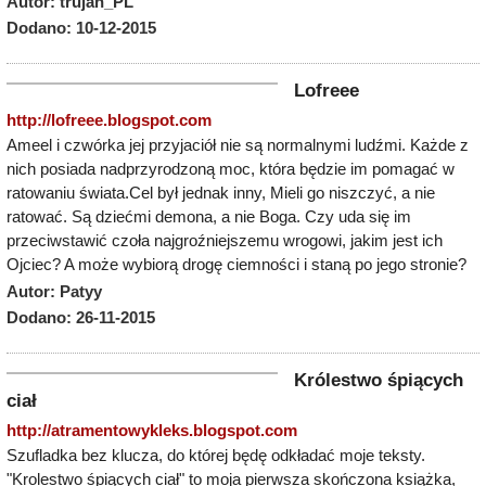
Autor: trujan_PL
Dodano: 10-12-2015
Lofreee
http://lofreee.blogspot.com
Ameel i czwórka jej przyjaciół nie są normalnymi ludźmi. Każde z
nich posiada nadprzyrodzoną moc, która będzie im pomagać w
ratowaniu świata.Cel był jednak inny, Mieli go niszczyć, a nie
ratować. Są dziećmi demona, a nie Boga. Czy uda się im
przeciwstawić czoła najgroźniejszemu wrogowi, jakim jest ich
Ojciec? A może wybiorą drogę ciemności i staną po jego stronie?
Autor: Patyy
Dodano: 26-11-2015
Królestwo śpiących
ciał
http://atramentowykleks.blogspot.com
Szufladka bez klucza, do której będę odkładać moje teksty.
"Krolestwo śpiących ciał" to moja pierwsza skończona książka,