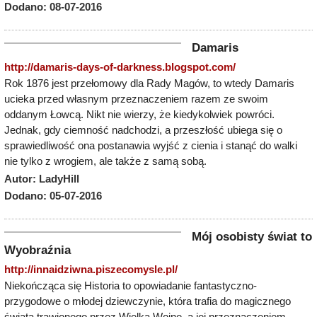
Dodano: 08-07-2016
Damaris
http://damaris-days-of-darkness.blogspot.com/
Rok 1876 jest przełomowy dla Rady Magów, to wtedy Damaris
ucieka przed własnym przeznaczeniem razem ze swoim
oddanym Łowcą. Nikt nie wierzy, że kiedykolwiek powróci.
Jednak, gdy ciemność nadchodzi, a przeszłość ubiega się o
sprawiedliwość ona postanawia wyjść z cienia i stanąć do walki
nie tylko z wrogiem, ale także z samą sobą.
Autor: LadyHill
Dodano: 05-07-2016
Mój osobisty świat to
Wyobraźnia
http://innaidziwna.piszecomysle.pl/
Niekończąca się Historia to opowiadanie fantastyczno-
przygodowe o młodej dziewczynie, która trafia do magicznego
świata trawionego przez Wielką Wojnę, a jej przeznaczeniem