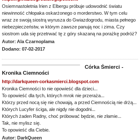
Osiemnastoletnia Irien z Elbergu próbuje udowodnić światu
niewinność chłopaka oskarżonego o morderstwo. W tym celu
wraz ze swoją siostrą wyrusza do Gwiazdogrodu, miasta pełnego
niebezpieczeństw, w którym zawsze panują noc i zima. Czy
siostrom uda się przetrwać tę z góry skazaną na porażkę podróż?
Autor: Ala Czarnoplama
Dodano: 07-02-2017
Córka Śmierci -
Kronika Ciemności
http://darkqueen-corkasmierci.blogspot.com
Kronika Ciemności to nie opowieść dla dzieci...
To opowieść dla tych, których mrok nie przeraża...
Którzy przed nocą się nie chowają, a przed Ciemnością nie drżą...
Których Lucyfer ściga, ale nigdy nie dogodni...
Których żaden Radny, choć próbować będzie, nie złamie...
Tak, nie mylisz się.
To opowieść dla Ciebie.
Autor: DarkQueen