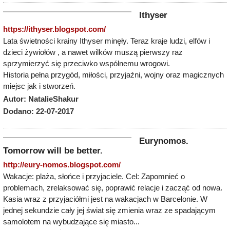
Ithyser
https://ithyser.blogspot.com/
Lata świetności krainy Ithyser minęły. Teraz kraje ludzi, elfów i
dzieci żywiołów , a nawet wilków muszą pierwszy raz
sprzymierzyć się przeciwko wspólnemu wrogowi.
Historia pełna przygód, miłości, przyjaźni, wojny oraz magicznych
miejsc jak i stworzeń.
Autor: NatalieShakur
Dodano: 22-07-2017
Eurynomos.
Tomorrow will be better.
http://eury-nomos.blogspot.com/
Wakacje: plaża, słońce i przyjaciele. Cel: Zapomnieć o
problemach, zrelaksować się, poprawić relacje i zacząć od nowa.
Kasia wraz z przyjaciółmi jest na wakacjach w Barcelonie. W
jednej sekundzie cały jej świat się zmienia wraz ze spadającym
samolotem na wybudzające się miasto...