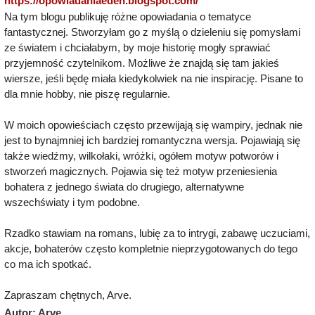
https://opowiadaniaeden.blogspot.com/
Na tym blogu publikuję różne opowiadania o tematyce
fantastycznej. Stworzyłam go z myślą o dzieleniu się pomysłami
ze światem i chciałabym, by moje historię mogły sprawiać
przyjemność czytelnikom. Możliwe że znajdą się tam jakieś
wiersze, jeśli będę miała kiedykolwiek na nie inspirację. Pisane to
dla mnie hobby, nie piszę regularnie.
W moich opowieściach często przewijają się wampiry, jednak nie
jest to bynajmniej ich bardziej romantyczna wersja. Pojawiają się
także wiedźmy, wilkołaki, wróżki, ogółem motyw potworów i
stworzeń magicznych. Pojawia się też motyw przeniesienia
bohatera z jednego świata do drugiego, alternatywne
wszechświaty i tym podobne.
Rzadko stawiam na romans, lubię za to intrygi, zabawę uczuciami,
akcje, bohaterów często kompletnie nieprzygotowanych do tego
co ma ich spotkać.
Zapraszam chętnych, Arve.
Autor: Arve