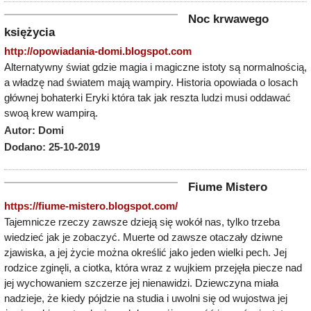
Noc krwawego
księżycia
http://opowiadania-domi.blogspot.com
Alternatywny świat gdzie magia i magiczne istoty są normalnością,
a władzę nad światem mają wampiry. Historia opowiada o losach
głównej bohaterki Eryki która tak jak reszta ludzi musi oddawać
swoą krew wampirą.
Autor: Domi
Dodano: 25-10-2019
Fiume Mistero
https://fiume-mistero.blogspot.com/
Tajemnicze rzeczy zawsze dzieją się wokół nas, tylko trzeba
wiedzieć jak je zobaczyć. Muerte od zawsze otaczały dziwne
zjawiska, a jej życie można określić jako jeden wielki pech. Jej
rodzice zginęli, a ciotka, która wraz z wujkiem przejęła piecze nad
jej wychowaniem szczerze jej nienawidzi. Dziewczyna miała
nadzieje, że kiedy pójdzie na studia i uwolni się od wujostwa jej