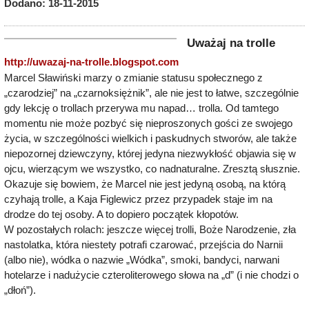
Dodano: 18-11-2015
Uważaj na trolle
http://uwazaj-na-trolle.blogspot.com
Marcel Sławiński marzy o zmianie statusu społecznego z
„czarodziej” na „czarnoksiężnik”, ale nie jest to łatwe, szczególnie
gdy lekcję o trollach przerywa mu napad… trolla. Od tamtego
momentu nie może pozbyć się nieproszonych gości ze swojego
życia, w szczególności wielkich i paskudnych stworów, ale także
niepozornej dziewczyny, której jedyna niezwykłość objawia się w
ojcu, wierzącym we wszystko, co nadnaturalne. Zresztą słusznie.
Okazuje się bowiem, że Marcel nie jest jedyną osobą, na którą
czyhają trolle, a Kaja Figlewicz przez przypadek staje im na
drodze do tej osoby. A to dopiero początek kłopotów.
W pozostałych rolach: jeszcze więcej trolli, Boże Narodzenie, zła
nastolatka, która niestety potrafi czarować, przejścia do Narnii
(albo nie), wódka o nazwie „Wódka”, smoki, bandyci, narwani
hotelarze i nadużycie czteroliterowego słowa na „d” (i nie chodzi o
„dłoń”).