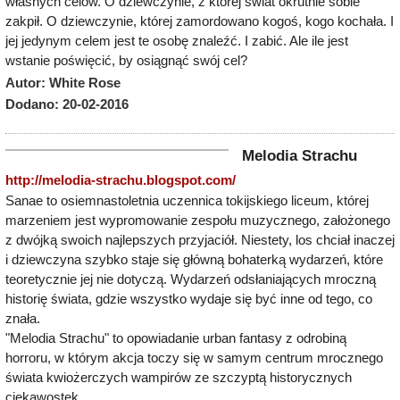
własnych celów. O dziewczynie, z której świat okrutnie sobie
zakpił. O dziewczynie, której zamordowano kogoś, kogo kochała. I
jej jedynym celem jest te osobę znaleźć. I zabić. Ale ile jest
wstanie poświęcić, by osiągnąć swój cel?
Autor: White Rose
Dodano: 20-02-2016
Melodia Strachu
http://melodia-strachu.blogspot.com/
Sanae to osiemnastoletnia uczennica tokijskiego liceum, której
marzeniem jest wypromowanie zespołu muzycznego, założonego
z dwójką swoich najlepszych przyjaciół. Niestety, los chciał inaczej
i dziewczyna szybko staje się główną bohaterką wydarzeń, które
teoretycznie jej nie dotyczą. Wydarzeń odsłaniających mroczną
historię świata, gdzie wszystko wydaje się być inne od tego, co
znała.
"Melodia Strachu" to opowiadanie urban fantasy z odrobiną
horroru, w którym akcja toczy się w samym centrum mrocznego
świata kwiożerczych wampirów ze szczyptą historycznych
ciekawostek.