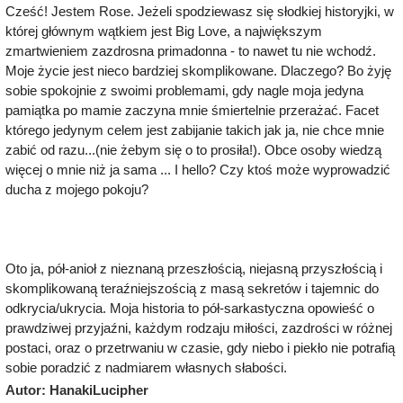
Cześć! Jestem Rose. Jeżeli spodziewasz się słodkiej historyjki, w
której głównym wątkiem jest Big Love, a największym
zmartwieniem zazdrosna primadonna - to nawet tu nie wchodź.
Moje życie jest nieco bardziej skomplikowane. Dlaczego? Bo żyję
sobie spokojnie z swoimi problemami, gdy nagle moja jedyna
pamiątka po mamie zaczyna mnie śmiertelnie przerażać. Facet
którego jedynym celem jest zabijanie takich jak ja, nie chce mnie
zabić od razu...(nie żebym się o to prosiła!). Obce osoby wiedzą
więcej o mnie niż ja sama ... I hello? Czy ktoś może wyprowadzić
ducha z mojego pokoju?
Oto ja, pół-anioł z nieznaną przeszłością, niejasną przyszłością i
skomplikowaną teraźniejszością z masą sekretów i tajemnic do
odkrycia/ukrycia. Moja historia to pół-sarkastyczna opowieść o
prawdziwej przyjaźni, każdym rodzaju miłości, zazdrości w różnej
postaci, oraz o przetrwaniu w czasie, gdy niebo i piekło nie potrafią
sobie poradzić z nadmiarem własnych słabości.
Autor: HanakiLucipher