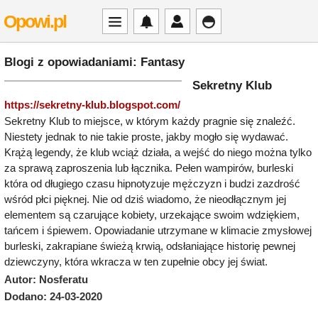
Opowi.pl
Blogi z opowiadaniami: Fantasy
Sekretny Klub
https://sekretny-klub.blogspot.com/
Sekretny Klub to miejsce, w którym każdy pragnie się znaleźć.
Niestety jednak to nie takie proste, jakby mogło się wydawać.
Krążą legendy, że klub wciąż działa, a wejść do niego można tylko
za sprawą zaproszenia lub łącznika. Pełen wampirów, burleski
która od długiego czasu hipnotyzuje mężczyzn i budzi zazdrość
wśród płci pięknej. Nie od dziś wiadomo, że nieodłącznym jej
elementem są czarujące kobiety, urzekające swoim wdziękiem,
tańcem i śpiewem. Opowiadanie utrzymane w klimacie zmysłowej
burleski, zakrapiane świeżą krwią, odsłaniające historię pewnej
dziewczyny, która wkracza w ten zupełnie obcy jej świat.
Autor: Nosferatu
Dodano: 24-03-2020