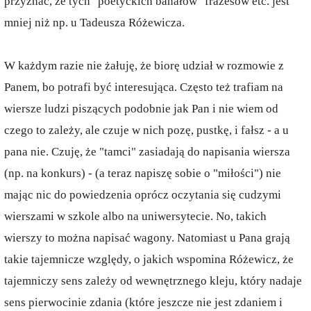
przyznać, że tych "poetyckich banałów" frazesów etc. jest
mniej niż np. u Tadeusza Różewicza.
W każdym razie nie żałuję, że biorę udział w rozmowie z
Panem, bo potrafi być interesująca. Często też trafiam na
wiersze ludzi piszących podobnie jak Pan i nie wiem od
czego to zależy, ale czuje w nich pozę, pustkę, i fałsz - a u
pana nie. Czuję, że "tamci" zasiadają do napisania wiersza
(np. na konkurs) - (a teraz napiszę sobie o "miłości") nie
mając nic do powiedzenia oprócz oczytania się cudzymi
wierszami w szkole albo na uniwersytecie. No, takich
wierszy to można napisać wagony. Natomiast u Pana grają
takie tajemnicze względy, o jakich wspomina Różewicz, że
tajemniczy sens zależy od wewnętrznego kleju, który nadaje
sens pierwocinie zdania (które jeszcze nie jest zdaniem i