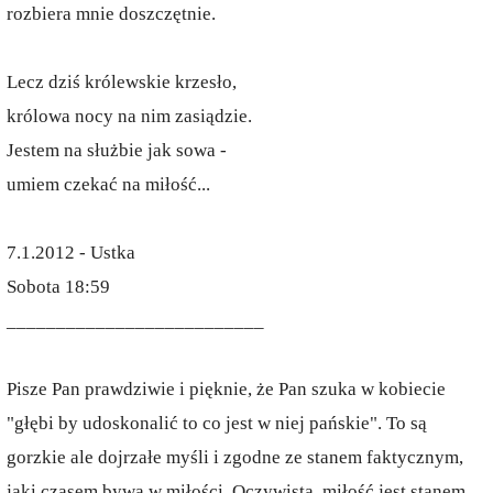
rozbiera mnie doszczętnie.
Lecz dziś królewskie krzesło,
królowa nocy na nim zasiądzie.
Jestem na służbie jak sowa -
umiem czekać na miłość...
7.1.2012 - Ustka
Sobota 18:59
__________________________
Pisze Pan prawdziwie i pięknie, że Pan szuka w kobiecie
"głębi by udoskonalić to co jest w niej pańskie". To są
gorzkie ale dojrzałe myśli i zgodne ze stanem faktycznym,
jaki czasem bywa w miłości. Oczywista, miłość jest stanem