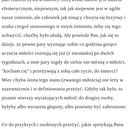
efemerycznym, niepewnym, tak jak niepewne jest w ogóle
nasze istnienie, ale człowiek jak tonący chwyta się brzytwy i
szuka czegoś sensownego w swym istnieniu, żeby się tego
uchwycić, choćby było ułudą. Ale powiedz Pan, jak się to
dzieje, że pewne pary wyznając sobie co godzina gorące
uczucia miłości rozstają się już (z niesmaku) po dwóch
tygodniach, a inne pary nigdy do siebie nie mówią o miłości,
"kocham cię" i przeżywają z sobą całe życie, do śmierci?
Wiec chyba istota tego stanu (zwanego miłością) nie leży w
nazewnictwie i w definiowaniu przeżyć. Gdyby tak było, to
pisanie wierszy wyrażających miłość do drugiej osoby,
byłyby albo wyrazem głupoty, albo powinny być zabronione.
Co do przykrych i osobistych przeżyć, jakie spotykają Pana