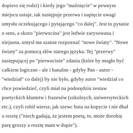
dopiero się rodzi) i kiedy jego "maźnięcie" w pewnym
miejscu ustaje, tak następuje przerwa i napięcie uwagi
umysłu oczekującego i pytającego "co dalej". Jest to pytanie
o sens, a skoro "pierwocina" jest ledwie zarysowana i
niejasna, umysł ma szanse rozpoznać "nowe światy". "Nowe
światy" za pomocą słów starego języka. Tej "przerwy"
następującej po "pierwocinie" zdania (które by mogło być
całkiem logiczne - ale i banalne - gdyby Pan - autor -
"wiedział" co dalej) by nie było, gdyby autor "wiedział co
chce powiedzieć, czyli miał na podorędziu zestaw
poetyckich kłamstw i frazesów (szkolnych, uniwersyteckich
etc.), czyli robił wiersz, jak szewc buta na kopycie i nie dbał
o resztę ("niech gadają, że jestem poetą, to, może dorobię
parę groszy a resztę mam w dupie").