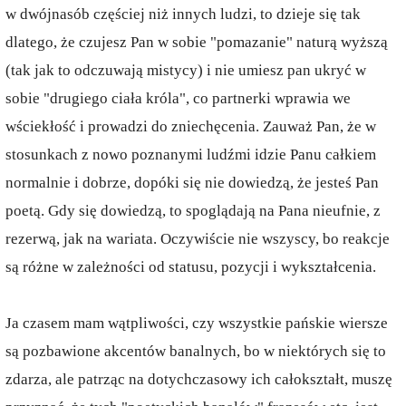
w dwójnasób częściej niż innych ludzi, to dzieje się tak
dlatego, że czujesz Pan w sobie "pomazanie" naturą wyższą
(tak jak to odczuwają mistycy) i nie umiesz pan ukryć w
sobie "drugiego ciała króla", co partnerki wprawia we
wściekłość i prowadzi do zniechęcenia. Zauważ Pan, że w
stosunkach z nowo poznanymi ludźmi idzie Panu całkiem
normalnie i dobrze, dopóki się nie dowiedzą, że jesteś Pan
poetą. Gdy się dowiedzą, to spoglądają na Pana nieufnie, z
rezerwą, jak na wariata. Oczywiście nie wszyscy, bo reakcje
są różne w zależności od statusu, pozycji i wykształcenia.
Ja czasem mam wątpliwości, czy wszystkie pańskie wiersze
są pozbawione akcentów banalnych, bo w niektórych się to
zdarza, ale patrząc na dotychczasowy ich całokształt, muszę