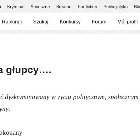
i
Kryminał
Śmieszne
Smutne
Fanfiction
Publicystyka
Bi
Rankingi
Szukaj
Konkursy
Forum
Mój profil
a głupcy….
yć dyskryminowany w życiu politycznym, społecznym
zyny
.
dokonany