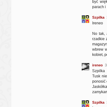
być więk
parach i 
Szpilka
Ireneo
No tak, 
rzadkie 
magazyn
wbrew wo
kobiet, 
ireneo
3
Szpilka
Tusk nie
ponosić 
Jaskółka
zamykam
Szpilka