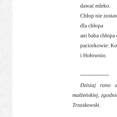
dawać mleko.
Chłop nie zosta
dla chłopa
ani baba chłopa 
paciorkowie: Ko
i Hołownio.
~~~~~~~~~~
Dzisiaj rano d
małżeńskiej, zgodn
Trzaskowski
.