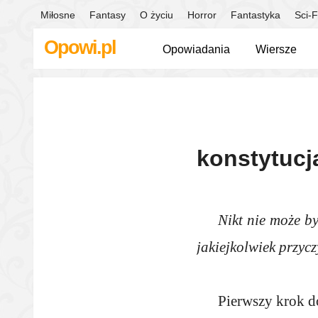
Miłosne
Fantasy
O życiu
Horror
Fantastyka
Sci-F
Opowi.pl
Opowiadania
Wiersze
konstytucj
Nikt nie może b
jakiejkolwiek przyc
Pierwszy krok 