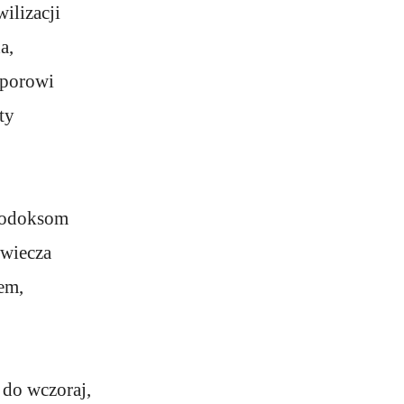
ilizacji
a,
porowi
ty
todoksom
owiecza
tem,
 do wczoraj,