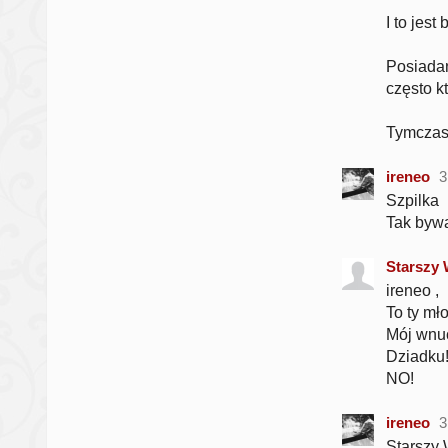
I to jes
Posiadan
często k
Tymcza
ireneo
3
Szpilka
Tak bywa
Starszy
ireneo ,
To ty mł
Mój wnuc
Dziadku
NO!
ireneo
3
Starszy