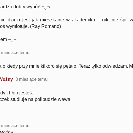
t bardzo dobry wybór! ¬‿¬
ie dzieci jest jak mieszkanie w akademiku – nikt nie śpi, w
toś wymiotuje. (Ray Romano)
sem ¬‿¬
 miesiące temu
lo kiedy przy mnie kilkoro się pętało. Teraz tylko odwiedzam. M
 Woźny
3 miesiące temu
ody chłop jesteś.
zek studiuje na polibudzie wawa.
!
 miesiące temu
 Woźny