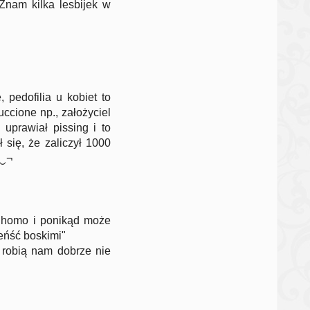
 Znam kilka lesbijek w
 pedofilia u kobiet to
ccione np., założyciel
uprawiał pissing i to
 się, że zaliczył 1000
¬‿¬
o homo i ponikąd może
eńść boskimi"
o robią nam dobrze nie