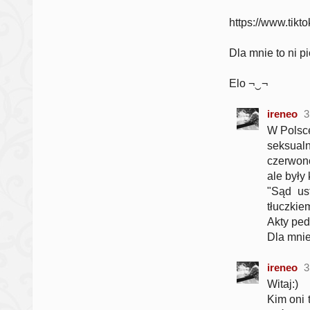
https://www.ti
Dla mnie to ni p
Elo ¬‿¬
ireneo
3
W Polsce
seksual
czerwono
ale były
"Sąd ust
tłuczkie
Akty ped
Dla mnie
ireneo
3
Witaj:)
Kim oni 