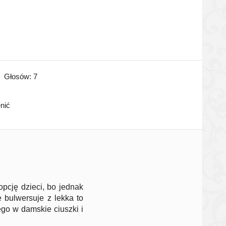
Głosów:
7
enić
pcję dzieci, bo jednak
e bulwersuje z lekka to
nego w damskie ciuszki i