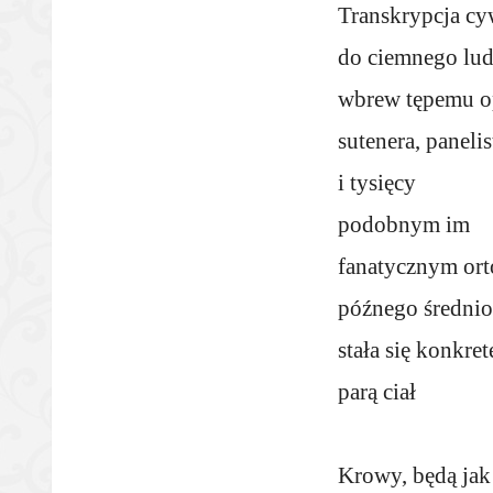
Transkrypcja cyw
do ciemnego lud
wbrew tępemu o
sutenera, panelis
i tysięcy
podobnym im
fanatycznym or
późnego średni
stała się konkre
parą ciał
Krowy, będą jak