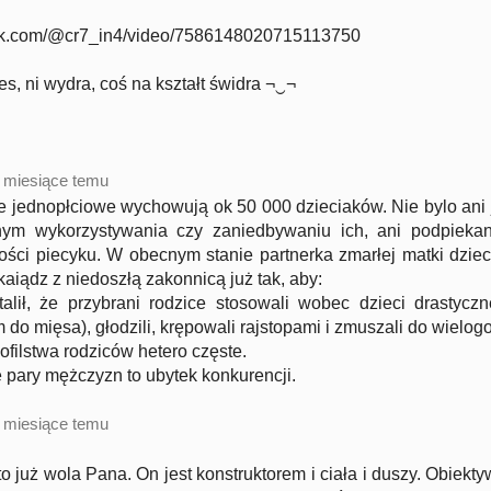
ktok.com/@cr7_in4/video/7586148020715113750
ies, ni wydra, coś na kształt świdra ¬‿¬
 miesiące temu
 jednopłciowe wychowują ok 50 000 dzieciaków. Nie bylo ani 
nym wykorzystywania czy zaniedbywaniu ich, ani podpieka
ści piecyku. W obecnym stanie partnerka zmarłej matki dziec
 kaiądz z niedoszłą zakonnicą już tak, aby:
alił, że przybrani rodzice stosowali wobec dzieci drastyczn
m do mięsa), głodzili, krępowali rajstopami i zmuszali do wielo
ofilstwa rodziców hetero częste.
 pary mężczyzn to ubytek konkurencji.
 miesiące temu
to już wola Pana. On jest konstruktorem i ciała i duszy. Obiekty