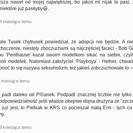
sza nawet od mojej największej, bo jakoś mi nijak to pasi.
niektóre już pasiłyby😃.
3 miesiące temu
ale Tusek chytrusek powiedział, że adopcji nie będzie. A nie,
zboczenie, niestety zboczuchami są najczęściej faceci - Bob Gu
u 'Penthause' kazał swoim modelkom sikać na siebie, czyli 
li modelek. Natomiast założyciel 'Playboya' - Hefner, chwalił
ponoć to się nazywa seksoholizm, też jakieś zobczuchowate to 
 miesiące temu
 padł daleko od PISanek. Podpadł znacznej liczbie nie tylk
odpowiedzialność jeśli władze obejmie dojna drużyna ze "szcz
 już jest, to Piebiak w KRS co pocieszał małą Emi - tych c
y.
3 miesiące temu