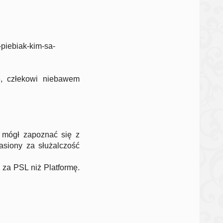
-piebiak-kim-sa-
e, człekowi niebawem
 mógł zapoznać się z
asiony za służalczość
 za PSL niż Platformę.