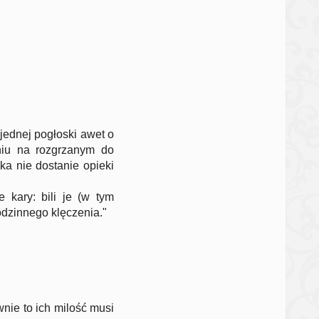
jednej pogłoski awet o
niu na rozgrzanym do
ka nie dostanie opieki
e kary: bili je (w tym
godzinnego klęczenia."
wnie to ich milość musi