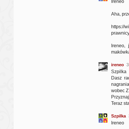
Ireneo
Aha, prz
https://
prawnicy
Ireneo,
makówka
ireneo
3
Szpilka
Dasz ra
nagrania
wobec Zi
Przyznaj
Teraz s
Szpilka
Ireneo