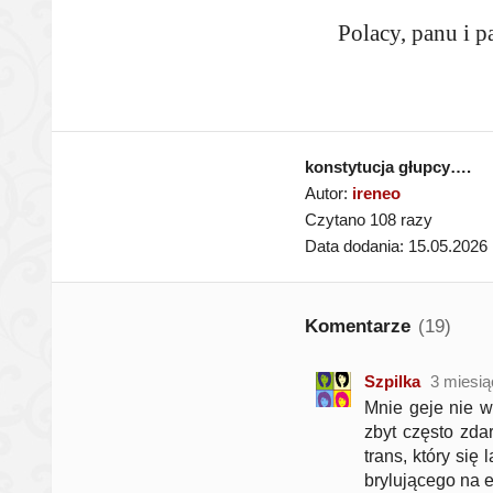
Polacy, panu i p
konstytucja głupcy….
Autor:
ireneo
Czytano 108 razy
Data dodania: 15.05.2026
Komentarze
(19)
Szpilka
3 miesi
Mnie geje nie w
zbyt często zda
trans, który się
brylującego na e