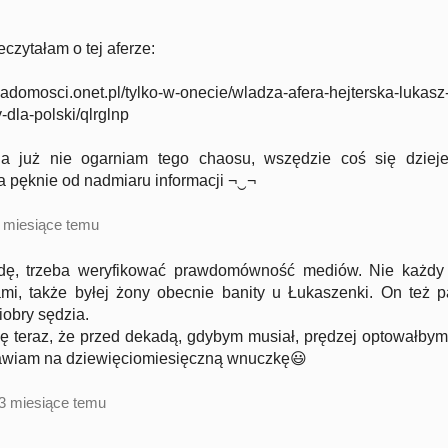
eczytałam o tej aferze:
wiadomosci.onet.pl/tylko-w-onecie/wladza-afera-hejterska-lukasz
-dla-polski/qlrglnp
 ja już nie ogarniam tego chaosu, wszędzie coś się dziej
 pęknie od nadmiaru informacji ¬‿¬
 miesiące temu
dę, trzeba weryfikować prawdomówność mediów. Nie każdy
mi, także byłej żony obecnie banity u Łukaszenki. On też p
obry sędzia.
ę teraz, że przed dekadą, gdybym musiał, prędzej optowałbym
tawiam na dziewięciomiesięczną wnuczkę😃
3 miesiące temu