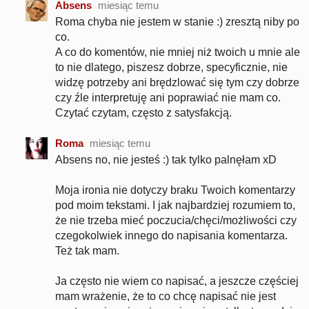
Absens
miesiąc temu
Roma chyba nie jestem w stanie :) zresztą niby po
co.
A co do komentów, nie mniej niż twoich u mnie ale
to nie dlatego, piszesz dobrze, specyficznie, nie
widzę potrzeby ani brędzlować się tym czy dobrze
czy źle interpretuję ani poprawiać nie mam co.
Czytać czytam, często z satysfakcją.
Roma
miesiąc temu
Absens no, nie jesteś :) tak tylko palnęłam xD
Moja ironia nie dotyczy braku Twoich komentarzy
pod moim tekstami. I jak najbardziej rozumiem to,
że nie trzeba mieć poczucia/chęci/możliwości czy
czegokolwiek innego do napisania komentarza.
Też tak mam.
Ja często nie wiem co napisać, a jeszcze częściej
mam wrażenie, że to co chcę napisać nie jest