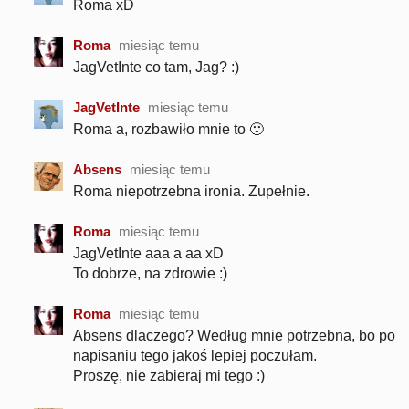
Roma xD
Roma
miesiąc temu
JagVetInte co tam, Jag? :)
JagVetInte
miesiąc temu
Roma a, rozbawiło mnie to 🙂
Absens
miesiąc temu
Roma niepotrzebna ironia. Zupełnie.
Roma
miesiąc temu
JagVetInte aaa a aa xD
To dobrze, na zdrowie :)
Roma
miesiąc temu
Absens dlaczego? Według mnie potrzebna, bo po
napisaniu tego jakoś lepiej poczułam.
Proszę, nie zabieraj mi tego :)