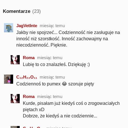
Komentarze
(23)
JagVetInte
miesiąc temu
Jakby nie spojrzeć... Codzienność nie zasługuje na
inność niż szorstkość. Inność zachowajmy na
niecodzienność. Pięknie.
Roma
miesiąc temu
Lubię to co znalazłeś. Dziękuję :)
C₁₂H₂₂O₁₁
miesiąc temu
Codziennoś to pumex 😂 szoruje pięty
Roma
miesiąc temu
Kurde, pisałam już kiedyś coś o zrogowaciałych
piętach xD
Dobrze, że kiedyś a nie codziennie...