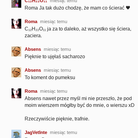
C₁₂H₂₂O₁₁
miesiąc temu
Roma Ja tak dużo chodzę, że mam co ścierać 🖤
Roma
miesiąc temu
C₁₂H₂₂O₁₁ ja za to daleko, aż wszystko się ściera,
zaciera.
Absens
miesiąc temu
Pięknie to ujęłaś sacharozo
Absens
miesiąc temu
To koment do pumeksu
Roma
miesiąc temu
Absens nawet przez myśl mi nie przeszło, że pod
moim wierszem mógłby być do mnie, o wierszu xD
Rzeczywiście pięknie, trafnie.
JagVetInte
miesiąc temu