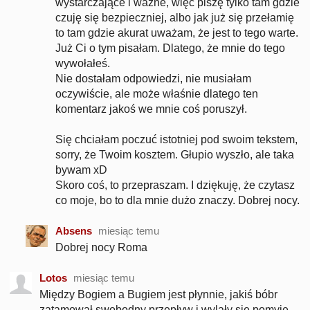
wystarczające i ważne, więc piszę tylko tam gdzie
czuję się bezpieczniej, albo jak już się przełamię
to tam gdzie akurat uważam, że jest to tego warte.
Już Ci o tym pisałam. Dlatego, że mnie do tego
wywołałeś.
Nie dostałam odpowiedzi, nie musiałam
oczywiście, ale może właśnie dlatego ten
komentarz jakoś we mnie coś poruszył.
Się chciałam poczuć istotniej pod swoim tekstem,
sorry, że Twoim kosztem. Głupio wyszło, ale taka
bywam xD
Skoro coś, to przepraszam. I dziękuję, że czytasz
co moje, bo to dla mnie dużo znaczy. Dobrej nocy.
Absens
miesiąc temu
Dobrej nocy Roma
Lotos
miesiąc temu
Między Bogiem a Bugiem jest płynnie, jakiś bóbr
zatamował swobodny przepływ i wylały się pomyje