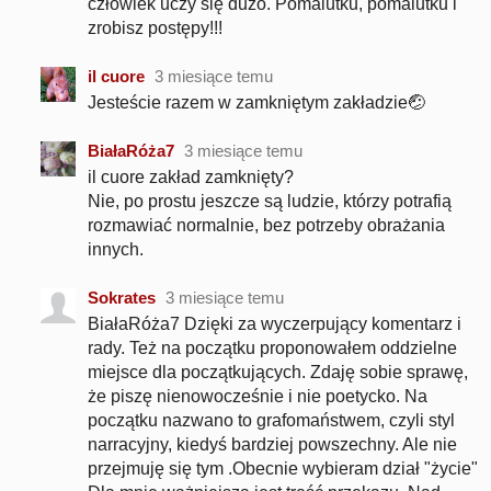
człowiek uczy się dużo. Pomalutku, pomalutku i
zrobisz postępy!!!
il cuore
3 miesiące temu
Jesteście razem w zamkniętym zakładzie🤕
BiałaRóża7
3 miesiące temu
il cuore zakład zamknięty?
Nie, po prostu jeszcze są ludzie, którzy potrafią
rozmawiać normalnie, bez potrzeby obrażania
innych.
Sokrates
3 miesiące temu
BiałaRóża7 Dzięki za wyczerpujący komentarz i
rady. Też na początku proponowałem oddzielne
miejsce dla początkujących. Zdaję sobie sprawę,
że piszę nienowocześnie i nie poetycko. Na
początku nazwano to grafomaństwem, czyli styl
narracyjny, kiedyś bardziej powszechny. Ale nie
przejmuję się tym .Obecnie wybieram dział "życie"