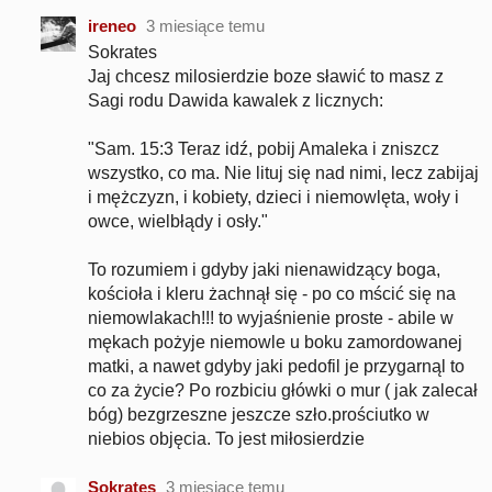
ireneo
3 miesiące temu
Sokrates
Jaj chcesz milosierdzie boze sławić to masz z
Sagi rodu Dawida kawalek z licznych:
"Sam. 15:3 Teraz idź, pobij Amaleka i zniszcz
wszystko, co ma. Nie lituj się nad nimi, lecz zabijaj
i mężczyzn, i kobiety, dzieci i niemowlęta, woły i
owce, wielbłądy i osły."
To rozumiem i gdyby jaki nienawidzący boga,
kościoła i kleru żachnął się - po co mścić się na
niemowlakach!!! to wyjaśnienie proste - abile w
mękach pożyje niemowle u boku zamordowanej
matki, a nawet gdyby jaki pedofil je przygarnąl to
co za życie? Po rozbiciu główki o mur ( jak zalecał
bóg) bezgrzeszne jeszcze szło.prościutko w
niebios objęcia. To jest miłosierdzie
Sokrates
3 miesiące temu