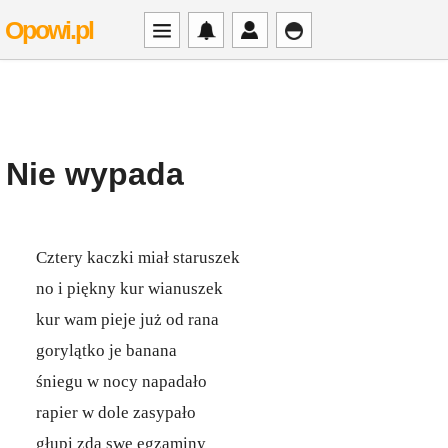
Opowi.pl
Nie wypada
Cztery kaczki miał staruszek
no i piękny kur wianuszek
kur wam pieje już od rana
gorylątko je banana
śniegu w nocy napadało
rapier w dole zasypało
głupi zda swe egzaminy