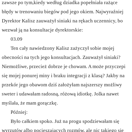
zawsze po tym,kiedy według dziadka popełniała rażące
błędy w trenowaniu biegów pod jego okiem. Najwyraźniej
Dyrektor Kalisz zauważył siniaki na rękach uczennicy, bo
wezwał ją na konsultacje dyrektorskie:
03.09
Ten cały nawiedzony Kalisz zażyczył sobie mojej
obecności na tych jego konsultacjach. Zauważył siniaki?
Niemożliwe, przecież dobrze je chowam. A może przyczepi
się mojej ponurej miny i braku integracji z klasą? Jakby na
przekór jego obawom dziś założyłam najszerszy możliwy
sweter i udawałam radosną, różową idiotkę. Jolka nawet
myślała, że mam gorączkę.
Później:
Było całkiem spoko. Już na progu spodziewałam się
wyrzutów albo pocieszających rozmów, ale nic takiego się