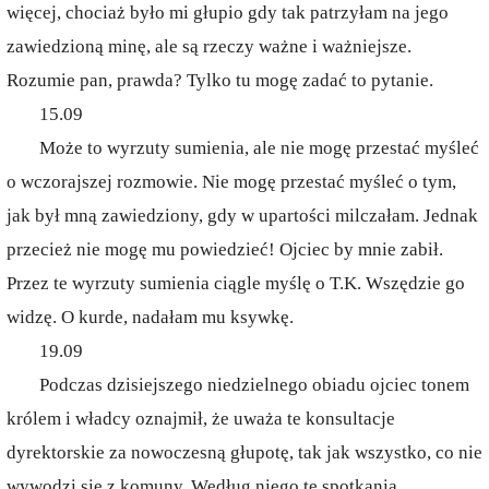
więcej, chociaż było mi głupio gdy tak patrzyłam na jego
zawiedzioną minę, ale są rzeczy ważne i ważniejsze.
Rozumie pan, prawda? Tylko tu mogę zadać to pytanie.
15.09
Może to wyrzuty sumienia, ale nie mogę przestać myśleć
o wczorajszej rozmowie. Nie mogę przestać myśleć o tym,
jak był mną zawiedziony, gdy w upartości milczałam. Jednak
przecież nie mogę mu powiedzieć! Ojciec by mnie zabił.
Przez te wyrzuty sumienia ciągle myślę o T.K. Wszędzie go
widzę. O kurde, nadałam mu ksywkę.
19.09
Podczas dzisiejszego niedzielnego obiadu ojciec tonem
królem i władcy oznajmił, że uważa te konsultacje
dyrektorskie za nowoczesną głupotę, tak jak wszystko, co nie
wywodzi się z komuny. Według niego te spotkania