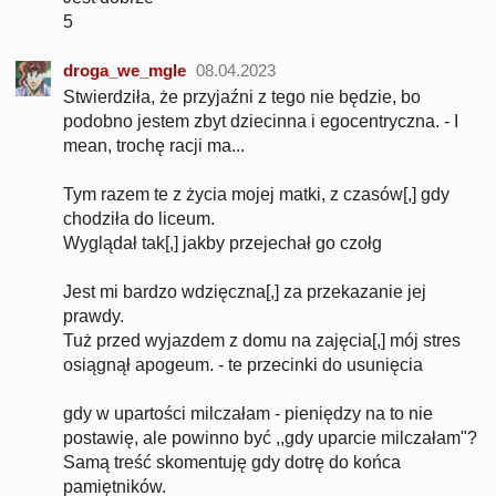
5
droga_we_mgle
08.04.2023
Stwierdziła, że przyjaźni z tego nie będzie, bo
podobno jestem zbyt dziecinna i egocentryczna. - I
mean, trochę racji ma...
Tym razem te z życia mojej matki, z czasów[,] gdy
chodziła do liceum.
Wyglądał tak[,] jakby przejechał go czołg
Jest mi bardzo wdzięczna[,] za przekazanie jej
prawdy.
Tuż przed wyjazdem z domu na zajęcia[,] mój stres
osiągnął apogeum. - te przecinki do usunięcia
gdy w upartości milczałam - pieniędzy na to nie
postawię, ale powinno być ,,gdy uparcie milczałam"?
Samą treść skomentuję gdy dotrę do końca
pamiętników.