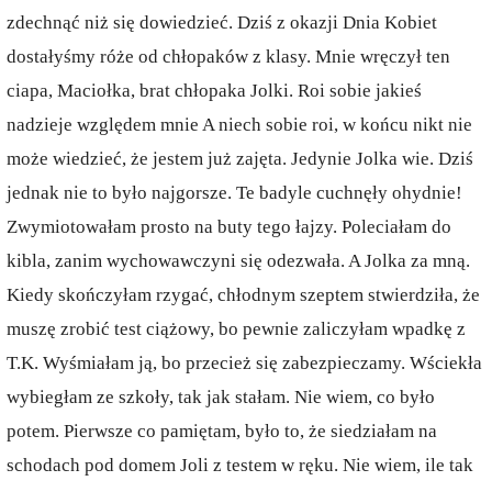
zdechnąć niż się dowiedzieć. Dziś z okazji Dnia Kobiet
dostałyśmy róże od chłopaków z klasy. Mnie wręczył ten
ciapa, Maciołka, brat chłopaka Jolki. Roi sobie jakieś
nadzieje względem mnie A niech sobie roi, w końcu nikt nie
może wiedzieć, że jestem już zajęta. Jedynie Jolka wie. Dziś
jednak nie to było najgorsze. Te badyle cuchnęły ohydnie!
Zwymiotowałam prosto na buty tego łajzy. Poleciałam do
kibla, zanim wychowawczyni się odezwała. A Jolka za mną.
Kiedy skończyłam rzygać, chłodnym szeptem stwierdziła, że
muszę zrobić test ciążowy, bo pewnie zaliczyłam wpadkę z
T.K. Wyśmiałam ją, bo przecież się zabezpieczamy. Wściekła
wybiegłam ze szkoły, tak jak stałam. Nie wiem, co było
potem. Pierwsze co pamiętam, było to, że siedziałam na
schodach pod domem Joli z testem w ręku. Nie wiem, ile tak