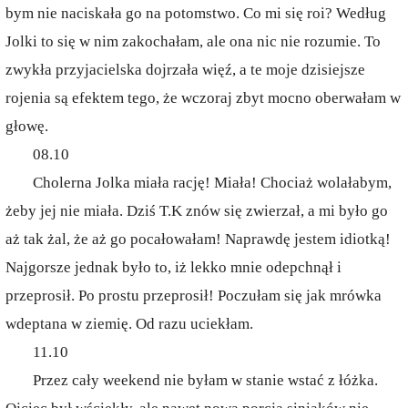
bym nie naciskała go na potomstwo. Co mi się roi? Według
Jolki to się w nim zakochałam, ale ona nic nie rozumie. To
zwykła przyjacielska dojrzała więź, a te moje dzisiejsze
rojenia są efektem tego, że wczoraj zbyt mocno oberwałam w
głowę.
08.10
Cholerna Jolka miała rację! Miała! Chociaż wolałabym,
żeby jej nie miała. Dziś T.K znów się zwierzał, a mi było go
aż tak żal, że aż go pocałowałam! Naprawdę jestem idiotką!
Najgorsze jednak było to, iż lekko mnie odepchnął i
przeprosił. Po prostu przeprosił! Poczułam się jak mrówka
wdeptana w ziemię. Od razu uciekłam.
11.10
Przez cały weekend nie byłam w stanie wstać z łóżka.