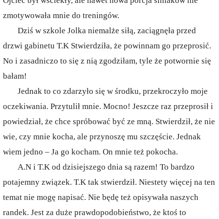
Ojciec był wściekły, ale nawet nowa porcja siniaków nie
zmotywowała mnie do treningów.
Dziś w szkole Jolka niemalże siłą, zaciągnęła przed
drzwi gabinetu T.K Stwierdziła, że powinnam go przeprosić.
No i zasadniczo to się z nią zgodziłam, tyle że potwornie się
bałam!
Jednak to co zdarzyło się w środku, przekroczyło moje
oczekiwania. Przytulił mnie. Mocno! Jeszcze raz przeprosił i
powiedział, że chce spróbować być ze mną. Stwierdził, że nie
wie, czy mnie kocha, ale przynoszę mu szczęście. Jednak
wiem jedno – Ja go kocham. On mnie też pokocha.
A.N i T.K od dzisiejszego dnia są razem! To bardzo
potajemny związek. T.K tak stwierdził. Niestety więcej na ten
temat nie mogę napisać. Nie będę też opisywała naszych
randek. Jest za duże prawdopodobieństwo, że ktoś to