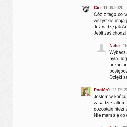
Cin
11.09.2020
Cóż z tego co w
wszystkie mają 
Już widzę jak Au
Jeśli zaś chodzi
Nefer
15
Wybacz, 
była lo
uczuciam
postępow
Dzięki z
Pontàrú
21.09.2
Jestem w końcu.
zasadzie alter
pozostaje niezna
Nie mam się co d