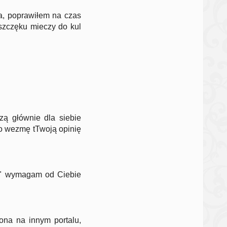
cja, poprawiłem na czas
 szczęku mieczy do kul
zą głównie dla siebie
go wezmę tTwoją opinię
ów" wymagam od Ciebie
ona na innym portalu,