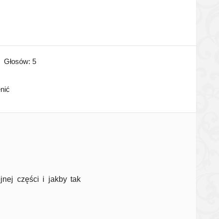
Głosów:
5
enić
nej części i jakby tak