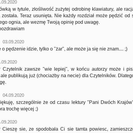
.09.2020
erówką w tytule, złośliwość zużytej odrobinę klawiatury, ale ra
a została. Teraz usunięta. Nie każdy rozdział może pędzić od
ego ognia, ale wezmę Twoją opinię pod uwagę.
 pozdrawiam
03.09.2020
 o pędzenie idzie, tylko o "żar", ale może ja się nie znam.... ;)
.09.2020
 Czytelnik zawsze "wie lepiej", w końcu autorzy może i pis
ale publikują już (chociażby na necie) dla Czytelników. Dlate
gę.
04.09.2020
ziękuję, szczególnie że od czasu lektury "Pani Dwóch Kraj
ra trochę więcej ;)
.09.2020
 Cieszę sie, ze spodobała Ci sie tamta powiesc, zamieszcz