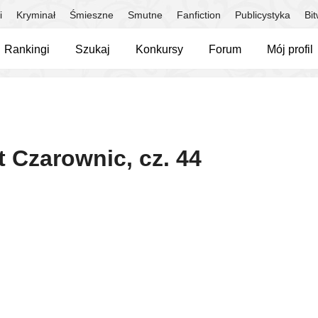
i
Kryminał
Śmieszne
Smutne
Fanfiction
Publicystyka
Bi
Rankingi
Szukaj
Konkursy
Forum
Mój profil
 Czarownic, cz. 44