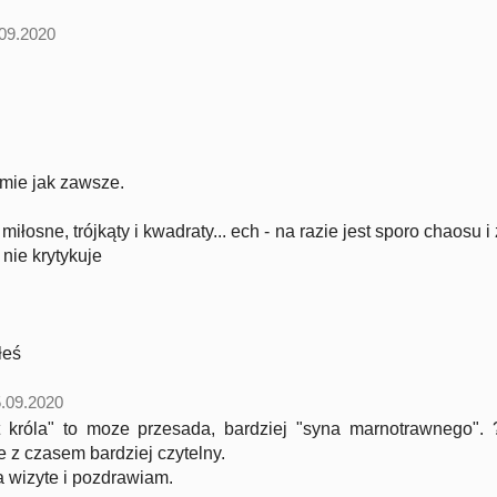
09.2020
omie jak zawsze.
 miłosne, trójkąty i kwadraty... ech - na razie jest sporo chaosu 
c nie krytykuje
łeś
.09.2020
t króla" to moze przesada, bardziej "syna marnotrawnego". 
ie z czasem bardziej czytelny.
a wizyte i pozdrawiam.