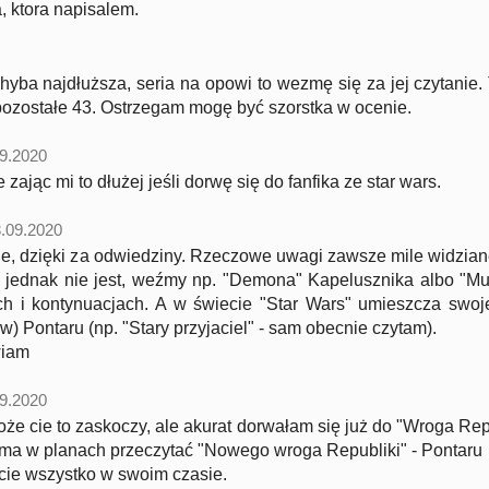
, ktora napisalem.
chyba najdłuższa, seria na opowi to wezmę się za jej czytanie.
pozostałe 43. Ostrzegam mogę być szorstka w ocenie.
9.2020
zając mi to dłużej jeśli dorwę się do fanfika ze star wars.
.09.2020
e, dzięki za odwiedziny. Rzeczowe uwagi zawsze mile widziane
 jednak nie jest, weźmy np. "Demona" Kapelusznika albo "Mu
h i kontynuacjach. A w świecie "Star Wars" umieszcza swoje
w) Pontaru (np. "Stary przyjaciel" - sam obecnie czytam).
wiam
9.2020
oże cie to zaskoczy, ale akurat dorwałam się już do "Wroga Rep
ma w planach przeczytać "Nowego wroga Republiki" - Pontaru
ie wszystko w swoim czasie.