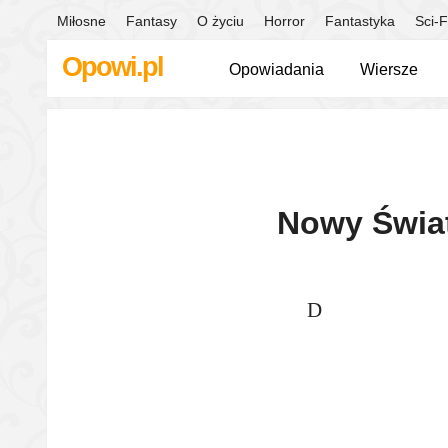
Miłosne
Fantasy
O życiu
Horror
Fantastyka
Sci-F
Opowi.pl
Opowiadania
Wiersze
Nowy Świat
D