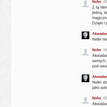
Nefer
03
Z tą lit
jedną, t
magiczn
Dzięki i
Akwadar
Nefer nie
Nefer
04
Akwadar
samych, 
pod uwa
Akwadar
Nefer d
jako auto
Nefer
05
Akwadar