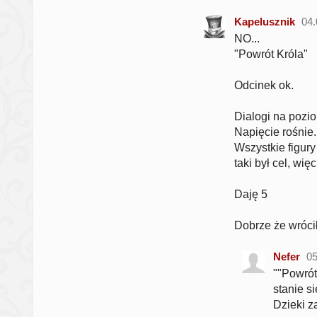
Kapelusznik
04.
NO...
"Powrót Króla"
Odcinek ok.
Dialogi na pozi
Napięcie rośnie.
Wszystkie figury
taki był cel, wię
Daję 5
Dobrze że wróci
Nefer
05
""Powró
stanie s
Dzieki z