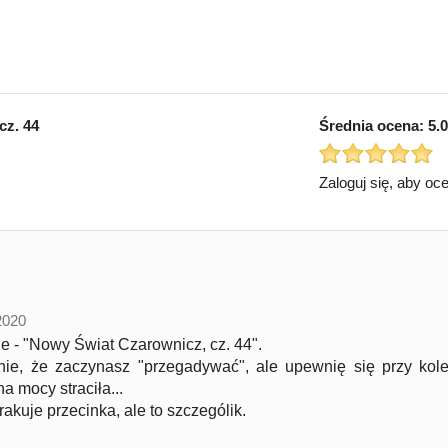
cz. 44
Średnia ocena:
5.0
Zaloguj się, aby oc
2020
le - "Nowy Świat Czarownicz, cz. 44".
e, że zaczynasz "przegadywać", ale upewnię się przy kolej
a mocy straciła...
akuje przecinka, ale to szczególik.