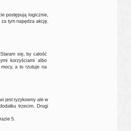
ie postępują logicznie,
o za tym napędza akcję.
Staram się, by całość
nymi korzyściami albo
mocy, a to rzutuje na
i jest ryzykowny ale w
odatku trzecim. Drugi
razie 5.