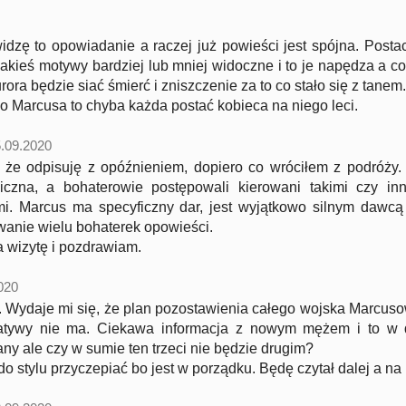
idzę to opowiadanie a raczej już powieści jest spójna. Postac
jakieś motywy bardziej lub mniej widoczne i to je napędza a c
rora będzie siać śmierć i zniszczenie za to co stało się z tanem.
 o Marcusa to chyba każda postać kobieca na niego leci.
.09.2020
że odpisuję z opóźnieniem, dopiero co wróciłem z podróży. 
giczna, a bohaterowie postępowali kierowani takimi czy in
i. Marcus ma specyficzny dar, jest wyjątkowo silnym dawcą 
anie wielu bohaterek opowieści.
a wizytę i pozdrawiam.
020
 Wydaje mi się, że plan pozostawienia całego wojska Marcusow
natywy nie ma. Ciekawa informacja z nowym mężem i to w d
ny ale czy w sumie ten trzeci nie będzie drugim?
o stylu przyczepiać bo jest w porządku. Będę czytał dalej a na 