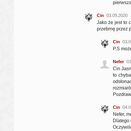
pierwsza
Cin
03.09.2020
Jako że jest to 
przebrnę przez 
Cin
03.0
P.S może 
Nefer
03
Cin Jasn
to chyba
odsłonac
rozmiaró
Pozdra
Cin
04.0
Nefer, m
Dlatego 
Oczywiśc