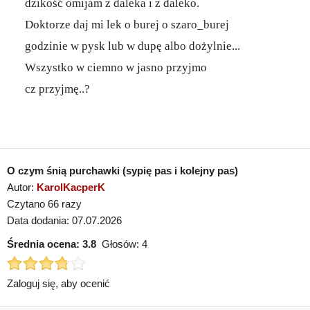
dzikość omijam z daleka i z daleko.
Doktorze daj mi lek o burej o szaro_burej
godzinie w pysk lub w dupę albo dożylnie...
Wszystko w ciemno w jasno przyjmo
cz przyjmę..?
O czym śnią purchawki (sypię pas i kolejny pas)
Autor:
KarolKacperK
Czytano 66 razy
Data dodania: 07.07.2026
Średnia ocena:
3.8
Głosów:
4
Zaloguj się, aby ocenić