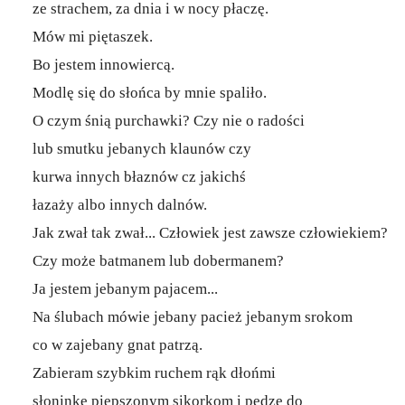
ze strachem, za dnia i w nocy płaczę.
Mów mi piętaszek.
Bo jestem innowiercą.
Modlę się do słońca by mnie spaliło.
O czym śnią purchawki? Czy nie o radości
lub smutku jebanych klaunów czy
kurwa innych błaznów cz jakichś
łazaży albo innych dalnów.
Jak zwał tak zwał... Człowiek jest zawsze człowiekiem?
Czy może batmanem lub dobermanem?
Ja jestem jebanym pajacem...
Na ślubach mówie jebany pacież jebanym srokom
co w zajebany gnat patrzą.
Zabieram szybkim ruchem rąk dłońmi
słoninke piepszonym sikorkom i pędze do