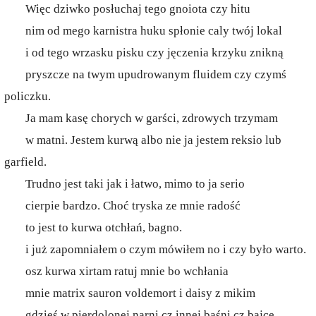
Więc dziwko posłuchaj tego gnoiota czy hitu
nim od mego karnistra huku spłonie caly twój lokal
i od tego wrzasku pisku czy jęczenia krzyku znikną
pryszcze na twym upudrowanym fluidem czy czymś
policzku.
Ja mam kasę chorych w garści, zdrowych trzymam
w matni. Jestem kurwą albo nie ja jestem reksio lub
garfield.
Trudno jest taki jak i łatwo, mimo to ja serio
cierpie bardzo. Choć tryska ze mnie radość
to jest to kurwa otchłań, bagno.
i już zapomniałem o czym mówiłem no i czy było warto.
osz kurwa xirtam ratuj mnie bo wchłania
mnie matrix sauron voldemort i daisy z mikim
gdzieś w pierdolonej narni cz innej baśni cz bajce.