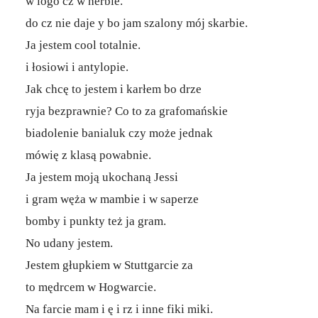
w logo cz w herbie.
do cz nie daje y bo jam szalony mój skarbie.
Ja jestem cool totalnie.
i łosiowi i antylopie.
Jak chcę to jestem i karłem bo drze
ryja bezprawnie? Co to za grafomańskie
biadolenie banialuk czy może jednak
mówię z klasą powabnie.
Ja jestem moją ukochaną Jessi
i gram węża w mambie i w saperze
bomby i punkty też ja gram.
No udany jestem.
Jestem głupkiem w Stuttgarcie za
to mędrcem w Hogwarcie.
Na farcie mam i ę i rz i inne fiki miki.