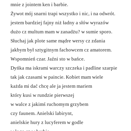
mnie z jointem ken i barbie.
Żywot mój snarni trapi wszystko i nic, i na odwrót.
jestem bardziej fajny niż ładny a słów wyrazów
dużo cz multum mam w zanadżu? w sumie sporo.
Słuchaj jak plote same mądre wersy cz zdania
jakbym był sztygitnym fachowcem cz amatorem.
Wspomnień czar. Jaźni sto w bańce.
Dyńka ma iskrami warczy szczeka i padline szarpie
tak jak czasami w paincie. Kobiet mam wiele
każda mi dać chcę ale ja jestem mariem
który kusi w rundzie pierwszej
w walce z jakimś ruchomym grzybem
czy faunem. Anielski labirynt,
anielskie hury z lucyferem w godle