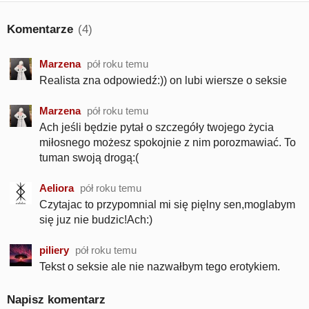
Komentarze
(4)
Marzena
pół roku temu
Realista zna odpowiedź:)) on lubi wiersze o seksie
Marzena
pół roku temu
Ach jeśli będzie pytał o szczegóły twojego życia
miłosnego możesz spokojnie z nim porozmawiać. To
tuman swoją drogą:(
Aeliora
pół roku temu
Czytajac to przypomnial mi się pięlny sen,moglabym
się juz nie budzic!Ach:)
piliery
pół roku temu
Tekst o seksie ale nie nazwałbym tego erotykiem.
Napisz komentarz