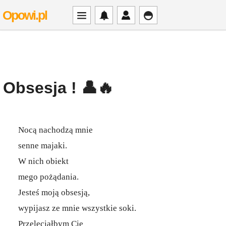
Opowi.pl
Obsesja ! 👤🔥
Nocą nachodzą mnie
senne majaki.
W nich obiekt
mego pożądania.
Jesteś moją obsesją,
wypijasz ze mnie wszystkie soki.
Przeleciałbym Cię