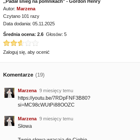
,,Padał śnieg na pomnikach" - Gordon Henry
Autor:
Marzena
Czytano 101 razy
Data dodania: 05.11.2025
Średnia ocena:
2.6
Głosów:
5
Zaloguj się, aby ocenić
Komentarze
(19)
Marzena
9 miesięcy temu
https://youtu.be/7RDpFNF3B80?
si=MC98cWUtPi88OOZC
Marzena
9 miesięcy temu
Słowa
Twoje słowa wracają do Ciebie.