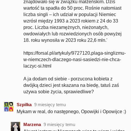
znajdowało się w związku małżeńskim. Dziś
wartość ta spadła do 50 proc. Rośnie natomiast
liczba singli – ich udział w populacji Niemiec
wzrósł między 1993 a 2023 rokiem z 24 do 33
proc. Liczba niezamężnych, nieżonatych,
owdowiałych lub rozwiedzionych osób powyżej
18. roku wynosiła w 2023 roku 22,6 mln.'
https://forsal.pl/artykuly/9727120,plaga-singlizmu-
w-niemczech-dlaczego-nasi-sasiedzi-nie-chca-
laczyc-si.html
A ja dodam od siebie - porzucona kobieta z
dwójką dzieci jest skazana na biedę, tatuś zaś
używa sobie życia, sprawiedliwe?
Szpilka
9 miesięcy temu
Mykam w real, do następnego, Opowijki i Opowijce :)
Marzena
9 miesięcy temu