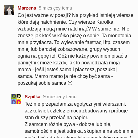
Marzena
9 miesięcy temu
Co jest ważne w poezji? Na przykład istnieją wiersze
które dają natchnienie. Czy wiersze Karolka
wzbudzają mogą mnie natchnąć? W sumie nie. Nie
znoszę jak ktoś w kółko piszę o sobie. Ta monotonia
mnie przytłacza. To wylewanie frustracji itp. czasem
mniej lub bardziej zobrazowane, grupy wybuch
ognia na gębę itd. Cóż nie każdy powinien pisać a
pamiętnik może każdy, jak to powiedziała moja
mama - jeśli jesteś sama i płaczesz, poszukaj
samca. Mamo mamo ja nie chcę być sama -
poszukaj sobie samca 😉
Szpilka
9 miesięcy temu
Też nie przepadam za egotycznymi wierszami,
aczkolwiek człek z emocji zbudowany i próbuje
stan duszy przelać na papier.
Z samcem różnie bywa - dobrze lub nie,
samotność nie jest udręką, skupianie na sobie nie
może być udręką, skoro tylu samotników mamy :)