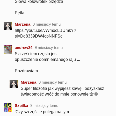
Słowa kołowrotek przędza
Pętla
Marzena
9 miesięcy temu
https://youtu.be/vWmocLBUmkY?
si=Dd8339DW4cpNNFSc
andrew24
9 miesięcy temu
Szczęściem często jest
opuszczenie domniemanego raju ...
Pozdrawiam
Marzena
9 miesięcy temu
Super filozofia jak wypijesz kawę i odzyskasz
świadomość wróć do mnie ponownie 🙈😉
Szpilka
9 miesięcy temu
'Czy szczęście polega na tym