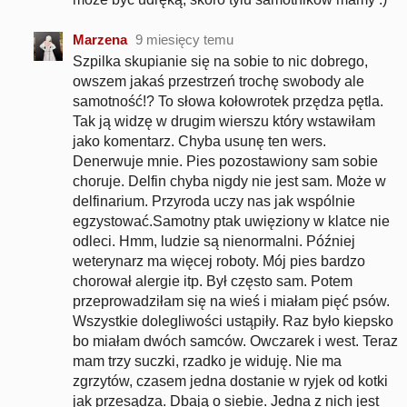
Marzena
9 miesięcy temu
Szpilka skupianie się na sobie to nic dobrego,
owszem jakaś przestrzeń trochę swobody ale
samotność!? To słowa kołowrotek przędza pętla.
Tak ją widzę w drugim wierszu który wstawiłam
jako komentarz. Chyba usunę ten wers.
Denerwuje mnie. Pies pozostawiony sam sobie
choruje. Delfin chyba nigdy nie jest sam. Może w
delfinarium. Przyroda uczy nas jak wspólnie
egzystować.Samotny ptak uwięziony w klatce nie
odleci. Hmm, ludzie są nienormalni. Później
weterynarz ma więcej roboty. Mój pies bardzo
chorował alergie itp. Był często sam. Potem
przeprowadziłam się na wieś i miałam pięć psów.
Wszystkie dolegliwości ustąpiły. Raz było kiepsko
bo miałam dwóch samców. Owczarek i west. Teraz
mam trzy suczki, rzadko je widuję. Nie ma
zgrzytów, czasem jedna dostanie w ryjek od kotki
jak przesądza. Dbają o siebie. Jedna z nich jest