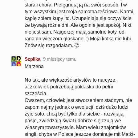
stara i chora. Pielęgnują ją na swój sposób. I w
tym wszystkim jest moja samotna teściowa. Karmi,
kąpię zbiera kupy itd. Uzupełniają się oczywiście
że bywają różne dni. Ale ogólnie jest spokój. Nikt
nie jest sam. Najgorzej mają samotne koty, od
rana do wieczora głaskane. :) Moja kotka nie lubi.
Znów się rozgadałam. 🙂
Szpilka
9 miesięcy temu
Marzena
No tak, ale większość artystów to narcyze,
aczkolwiek potrzebują poklasku do pełni
szczęścia.
Owszem, człowiek jest stworzeniem stadnym, nie
zapominajmy jednak o ewolucji, dziś dużo ludzi
żyje solo, chcą być tylko dla siebie - rozwijają
pasje, zwiedzają świat i dobrze się czują we
własnym towarzystwie. Mam wielu znajomków
singli, chyba w Polsce jeszcze dominuje mit Matki-