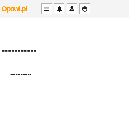
Opowi.pl
-----------
------------