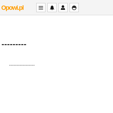
Opowi.pl
---------
-----------------