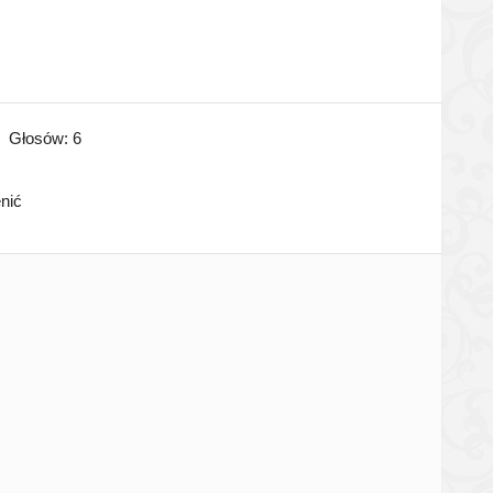
Głosów:
6
enić