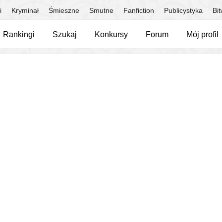
i
Kryminał
Śmieszne
Smutne
Fanfiction
Publicystyka
Bi
Rankingi
Szukaj
Konkursy
Forum
Mój profil