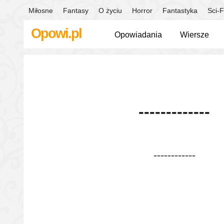
Miłosne
Fantasy
O życiu
Horror
Fantastyka
Sci-F
Opowi.pl
Opowiadania
Wiersze
-------------
------------