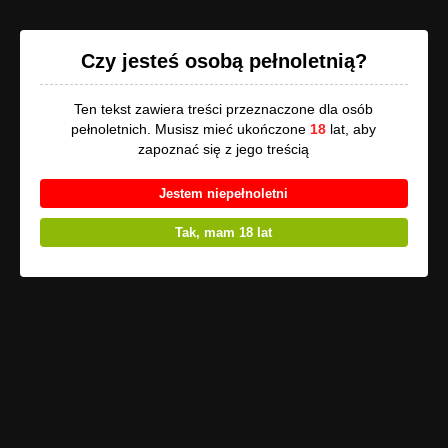
Opowi.pl
Czy jesteś osobą pełnoletnią?
Ten tekst zawiera treści przeznaczone dla osób
pełnoletnich. Musisz mieć ukończone
18
lat, aby
Uwaga
, utwór może zawierać treści przeznaczone tylko dla osób
zapoznać się z jego treścią
pełnoletnich!
Jestem niepełnoletni
Pseudonaukowy
Tak, mam 18 lat
eksperyment
przeprowadzony, żeby
być milionerem