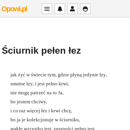
Opowi.pl
Ściurnik pełen łez
jak żyć w świecie tym, gdzie płyną jedynie łzy,
smutne łzy, i jest pełno krwi,
nie mogę patrzeć na to Ja,
bo jestem chciwy,
i co raz więcej łez i krwi chcę,
bo ja je kolekcjonuje w ściurniku,
wąkłe wszystko jest, snarności pełno jest,