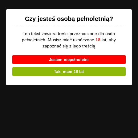
Opowi.pl
Czy jesteś osobą pełnoletnią?
Ten tekst zawiera treści przeznaczone dla osób
pełnoletnich. Musisz mieć ukończone
18
lat, aby
Uwaga
, utwór może zawierać treści przeznaczone tylko dla osób
zapoznać się z jego treścią
pełnoletnich!
Jestem niepełnoletni
Strach przed sobą
Tak, mam 18 lat
Bogdan miał dość tych łzawych historii.
Bogdan był wkurwiony. Bogdan potrzebował zniszczyć
przyczynę swoich nieszczęść i czarnej goryczy zatruwającej
mu serce.