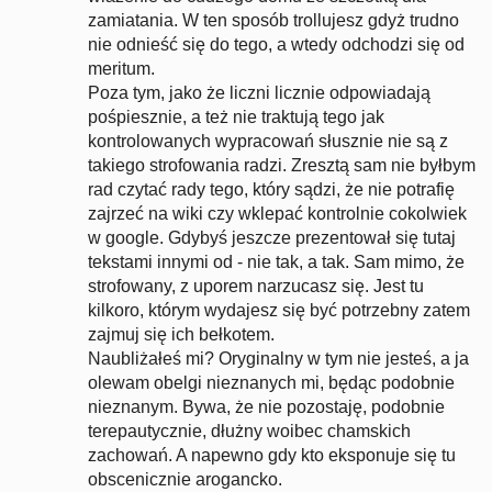
zamiatania. W ten sposób trollujesz gdyż trudno
nie odnieść się do tego, a wtedy odchodzi się od
meritum.
Poza tym, jako że liczni licznie odpowiadają
pośpiesznie, a też nie traktują tego jak
kontrolowanych wypracowań słusznie nie są z
takiego strofowania radzi. Zresztą sam nie byłbym
rad czytać rady tego, który sądzi, że nie potrafię
zajrzeć na wiki czy wklepać kontrolnie cokolwiek
w google. Gdybyś jeszcze prezentował się tutaj
tekstami innymi od - nie tak, a tak. Sam mimo, że
strofowany, z uporem narzucasz się. Jest tu
kilkoro, którym wydajesz się być potrzebny zatem
zajmuj się ich bełkotem.
Naubliżałeś mi? Oryginalny w tym nie jesteś, a ja
olewam obelgi nieznanych mi, będąc podobnie
nieznanym. Bywa, że nie pozostaję, podobnie
terepautycznie, dłużny woibec chamskich
zachowań. A napewno gdy kto eksponuje się tu
obscenicznie arogancko.