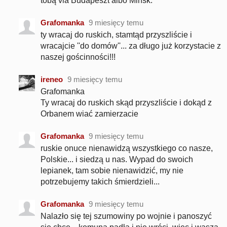
tobą via Budapeszt albo Mińsk.
Grafomanka
9 miesięcy temu
ty wracaj do ruskich, stamtąd przyszliście i
wracajcie ''do domów''... za długo już korzystacie z
naszej gościnności!!!
ireneo
9 miesięcy temu
Grafomanka
Ty wracaj do ruskich skąd przyszliście i dokąd z
Orbanem wiać zamierzacie
Grafomanka
9 miesięcy temu
ruskie onuce nienawidzą wszystkiego co nasze,
Polskie... i siedzą u nas. Wypad do swoich
lepianek, tam sobie nienawidzić, my nie
potrzebujemy takich śmierdzieli...
Grafomanka
9 miesięcy temu
Nalazło się tej szumowiny po wojnie i panoszyć