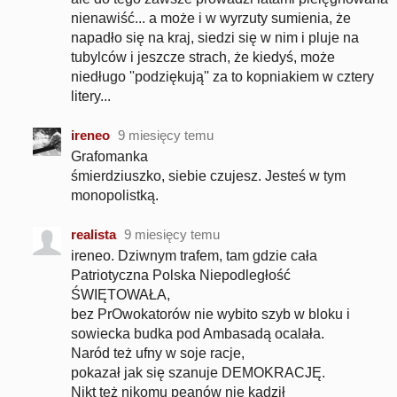
nienawiść... a może i w wyrzuty sumienia, że
napadło się na kraj, siedzi się w nim i pluje na
tubylców i jeszcze strach, że kiedyś, może
niedługo ''podziękują'' za to kopniakiem w cztery
litery...
ireneo
9 miesięcy temu
Grafomanka
śmierdziuszko, siebie czujesz. Jesteś w tym
monopolistką.
realista
9 miesięcy temu
ireneo. Dziwnym trafem, tam gdzie cała
Patriotyczna Polska Niepodległość
ŚWIĘTOWAŁA,
bez PrOwokatorów nie wybito szyb w bloku i
sowiecka budka pod Ambasadą ocalała.
Naród też ufny w soje racje,
pokazał jak się szanuje DEMOKRACJĘ.
Nikt też nikomu peanów nie kadził