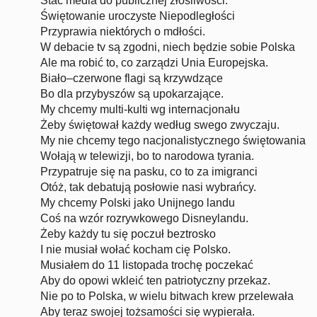
Stać media do publicznej złośliwości.
Świętowanie uroczyste Niepodległości
Przyprawia niektórych o mdłości.
W debacie tv są zgodni, niech będzie sobie Polska
Ale ma robić to, co zarządzi Unia Europejska.
Biało–czerwone flagi są krzywdzące
Bo dla przybyszów są upokarzające.
My chcemy multi-kulti wg internacjonału
Żeby świętował każdy według swego zwyczaju.
My nie chcemy tego nacjonalistycznego świętowania
Wołają w telewizji, bo to narodowa tyrania.
Przypatruje się na pasku, co to za imigranci
Otóż, tak debatują posłowie nasi wybrańcy.
My chcemy Polski jako Unijnego landu
Coś na wzór rozrywkowego Disneylandu.
Żeby każdy tu się poczuł beztrosko
I nie musiał wołać kocham cię Polsko.
Musiałem do 11 listopada trochę poczekać
Aby do opowi wkleić ten patriotyczny przekaz.
Nie po to Polska, w wielu bitwach krew przelewała
Aby teraz swojej tożsamości się wypierała.