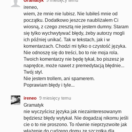
Gramatyk
9 miesięcy temu
ireneo,
wiem, że mnie nie lubisz. Nie lubiłeś mnie od
początku. Dodatkowo jeszcze naubliżałem Ci
wiosną, z czego zresztą nie jestem dumny. Staram
się tylko wychwytywać błędy, żeby autorzy mogli
ich później unikać. Tak w tekstach, jak i w
komentarzach. Chodzi mi tylko o czystość języka.
Nie odnoszę się do treści, bo to nie moja rola.
Twoich komentarzy nie będę tykał, bo piszesz je
naprędce, może nawet z premedytacją błędnie...
Twój styl.
Nie jestem trollem, ani spamerem.
Poprawiam błędy i tyle...
ireneo
9 miesięcy temu
Gramatyk
nie wyczyścisz języka jak niezainteresowanym
będziesz błędy wytykał. Nie dogadzaj nikomu jeśli
cie o to nie proszono. To równie nieprzyzwoite jak
włażenie do cudzego domu ze szczotką dla