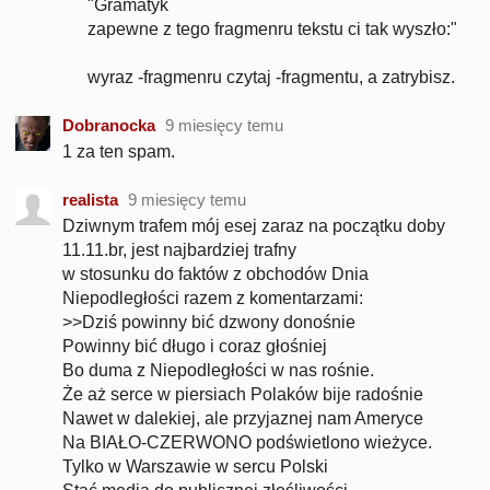
"Gramatyk
zapewne z tego fragmenru tekstu ci tak wyszło:"
wyraz -fragmenru czytaj -fragmentu, a zatrybisz.
Dobranocka
9 miesięcy temu
1 za ten spam.
realista
9 miesięcy temu
Dziwnym trafem mój esej zaraz na początku doby
11.11.br, jest najbardziej trafny
w stosunku do faktów z obchodów Dnia
Niepodległości razem z komentarzami:
>>Dziś powinny bić dzwony donośnie
Powinny bić długo i coraz głośniej
Bo duma z Niepodległości w nas rośnie.
Że aż serce w piersiach Polaków bije radośnie
Nawet w dalekiej, ale przyjaznej nam Ameryce
Na BIAŁO-CZERWONO podświetlono wieżyce.
Tylko w Warszawie w sercu Polski