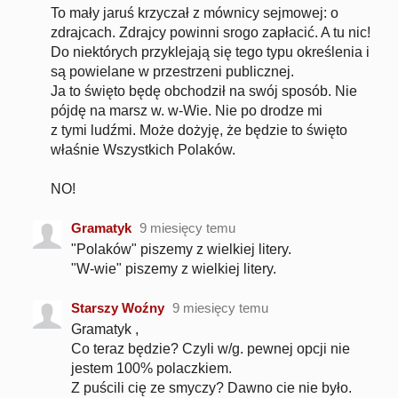
To mały jaruś krzyczał z mównicy sejmowej: o
zdrajcach. Zdrajcy powinni srogo zapłacić. A tu nic!
Do niektórych przyklejają się tego typu określenia i
są powielane w przestrzeni publicznej.
Ja to święto będę obchodził na swój sposób. Nie
pójdę na marsz w. w-Wie. Nie po drodze mi
z tymi ludźmi. Może dożyję, że będzie to święto
właśnie Wszystkich Polaków.
NO!
Gramatyk
9 miesięcy temu
"Polaków" piszemy z wielkiej litery.
"W-wie" piszemy z wielkiej litery.
Starszy Woźny
9 miesięcy temu
Gramatyk ,
Co teraz będzie? Czyli w/g. pewnej opcji nie
jestem 100% polaczkiem.
Z puścili cię ze smyczy? Dawno cie nie było.