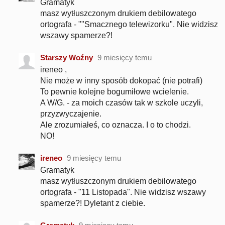
Gramatyk
masz wytłuszczonym drukiem debilowatego
ortografa - ""Smacznego telewizorku". Nie widzisz
wszawy spamerze?!
Starszy Woźny
9 miesięcy temu
ireneo ,
Nie może w inny sposób dokopać (nie potrafi)
To pewnie kolejne bogumiłowe wcielenie.
A W/G. - za moich czasów tak w szkole uczyli,
przyzwyczajenie.
Ale zrozumiałeś, co oznacza. I o to chodzi.
NO!
ireneo
9 miesięcy temu
Gramatyk
masz wytłuszczonym drukiem debilowatego
ortografa - "11 Listopada". Nie widzisz wszawy
spamerze?! Dyletant z ciebie.