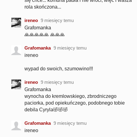
się chce... komuna padła i nie wróci, więc i wasza
rola skończona...
ireneo
9 miesięcy temu
Grafomanka
🙏🙏🙏🙏🙏 🙏🙏🙏
Grafomanka
9 miesięcy temu
ireneo
wypad do swoich, szumowino!!!
ireneo
9 miesięcy temu
Grafomanka
wynocha do kremlowskiego, zbrodniczego
paciorka, pod opiekuńczego, podobnego tobie
debila Cyryla🤣🤣🤣
Grafomanka
9 miesięcy temu
ireneo