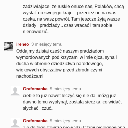
zadziwiające, że ruskie onuce nas, Polaków, chcą
wysłać do swojego kraju... przecież on na was
czeka, na wasz powrót. Tam jeszcze żyją wasze
dziady i pradziady... czas wracać i tam sobie
nienawidzić...
ireneo
9 miesięcy temu
Oddajmy dzisiaj cześć naszym pradziadom
wymordowanych pod krzyżami w imie ojca, syna i
ducha w obronie dziedzictwa narodowego,
wiekowych obyczajów przed zbrodniczymi
nachodźcami.
Grafomanka
9 miesięcy temu
ciebie to już nawet leczyć się nie da. mózg już
dawno temu wypłynął, została sieczka, co widać,
słychać i czuć...
Grafomanka
9 miesięcy temu
ale do tego zawsze prowadzi latami pielęgnowana