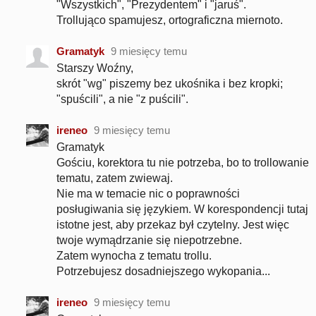
"Wszystkich", "Prezydentem" i "jaruś".
Trollująco spamujesz, ortograficzna miernoto.
Gramatyk
9 miesięcy temu
Starszy Woźny,
skrót "wg" piszemy bez ukośnika i bez kropki;
"spuścili", a nie "z puścili".
ireneo
9 miesięcy temu
Gramatyk
Gościu, korektora tu nie potrzeba, bo to trollowanie
tematu, zatem zwiewaj.
Nie ma w temacie nic o poprawności
posługiwania się językiem. W korespondencji tutaj
istotne jest, aby przekaz był czytelny. Jest więc
twoje wymądrzanie się niepotrzebne.
Zatem wynocha z tematu trollu.
Potrzebujesz dosadniejszego wykopania...
ireneo
9 miesięcy temu