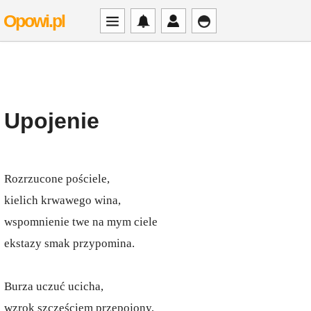
Opowi.pl
Upojenie
Rozrzucone pościele,
kielich krwawego wina,
wspomnienie twe na mym ciele
ekstazy smak przypomina.
Burza uczuć ucicha,
wzrok szczęściem przepojony,