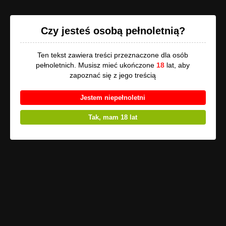
Opowi.pl
Czy jesteś osobą pełnoletnią?
Ten tekst zawiera treści przeznaczone dla osób
pełnoletnich. Musisz mieć ukończone
18
lat, aby
Uwaga
, utwór może zawierać treści przeznaczone tylko dla osób
zapoznać się z jego treścią
pełnoletnich!
Jestem niepełnoletni
Wariacje (2) - patologie
Tak, mam 18 lat
Blokowiskom puszczają soki. Okres godowy rozgrywa się na
każdym chodniku.
Miasto jest marą i marazmem. Zatrzymane w ruchu tkanki
pomału ropieją.