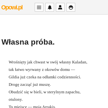
Opowi.pl
Własna próba.
Wrośnięty jak chwast w swój własny Kaladan,
tak łatwo wyrwany z okowów domu —
Gildia już czeka na odłamki codzienności.
Drogę zacząć już muszę.
Obudzić się w bieli, w sterylnym zapachu,
otulony.
To miejsce — moja Arrakis.