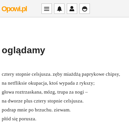
Opowi.pl
oglądamy
cztery stopnie celsjusza. zęby miażdżą paprykowe chipsy,
na netfliksie okupacja, ktoś wypada z rykszy;
głowa roztrzaskana, mózg, trupa za nogi –
na dworze plus cztery stopnie celsjusza.
podrap mnie po brzuchu. ziewam.
płód się porusza.