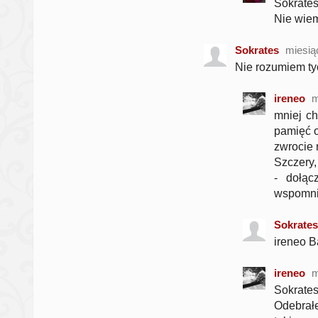
Sokrates
Nie wiem
Sokrates
miesią
Nie rozumiem ty
ireneo
m
mniej c
pamięć o
zwrocie 
Szczery,
- dołąc
wspomnie
Sokrates
ireneo B
ireneo
m
Sokrate
Odebrał