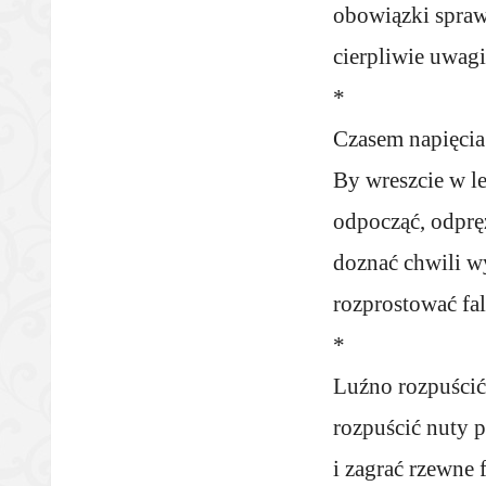
obowiązki sprawi
cierpliwie uwagi
*
Czasem napięcia
By wreszcie w le
odpocząć, odpręż
doznać chwili wy
rozprostować fa
*
Luźno rozpuścić 
rozpuścić nuty 
i zagrać rzewne 