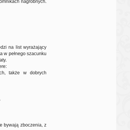
pomnikach nagrobnych.
zi na list wyrażający
cia w pełnego szacunku
aty.
ere:
ach, także w dobrych
.
e bywają zboczenia, z