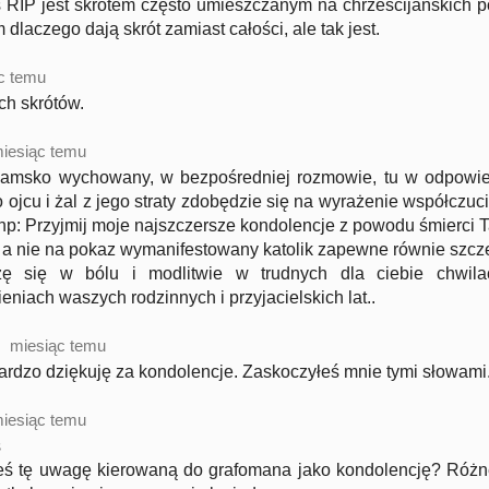
 RIP jest skrótem często umieszczanym na chrześcijańskich 
 dlaczego dają skrót zamiast całości, ale tak jest.
c temu
ch skrótów.
iesiąc temu
hamsko wychowany, w bezpośredniej rozmowie, tu w odpowied
 ojcu i żal z jego straty zdobędzie się na wyrażenie współczu
np: Przyjmij moje najszczersze kondolencje z powodu śmierci T
 a nie na pokaz wymanifestowany katolik zapewne równie szcz
zę się w bólu i modlitwie w trudnych dla ciebie chwil
niach waszych rodzinnych i przyjacielskich lat..
miesiąc temu
ardzo dziękuję za kondolencje. Zaskoczyłeś mnie tymi słowami
iesiąc temu
s
eś tę uwagę kierowaną do grafomana jako kondolencję? Różn