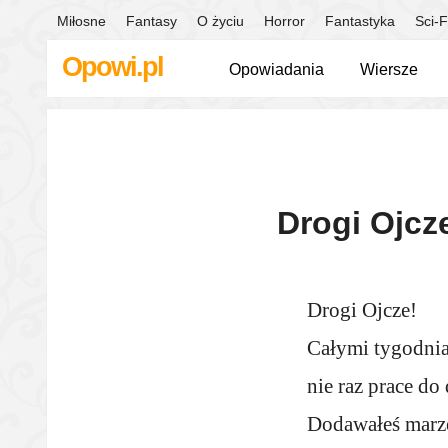
Miłosne
Fantasy
O życiu
Horror
Fantastyka
Sci-F
Opowi.pl
Opowiadania
Wiersze
Drogi Ojcz
Drogi Ojcze!
Całymi tygodnia
nie raz prace do
Dodawałeś marze