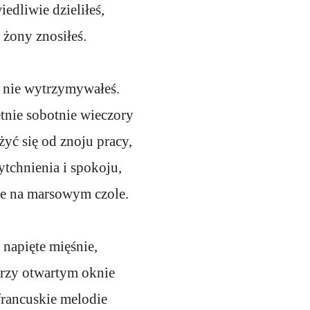
edliwie dzieliłeś,
 żony znosiłeś.
 nie wytrzymywałeś.
tnie sobotnie wieczory
yć się od znoju pracy,
tchnienia i spokoju,
le na marsowym czole.
napięte mięśnie,
przy otwartym oknie
francuskie melodie