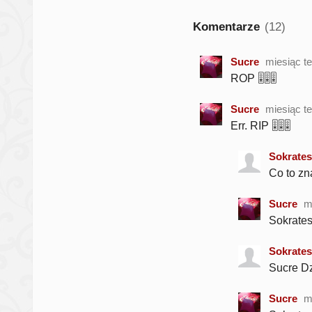
Komentarze
(12)
Sucre
miesiąc t
ROP 🎚️🎚️🎚️
Sucre
miesiąc t
Err. RIP 🎚️🎚️🎚️
Sokrates
Co to zn
Sucre
m
Sokrates
Sokrates
Sucre Dz
Sucre
m