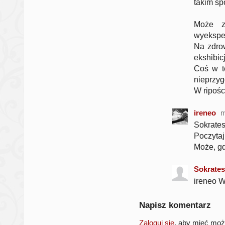
takim sp
Może z
wyeksped
Na zdrow
ekshibic
Coś w te
nieprzyg
W ripości
ireneo
m
Sokrate
Poczytaj
Może, gd
Sokrates
ireneo W
Napisz komentarz
Zaloguj się
, aby mieć mo