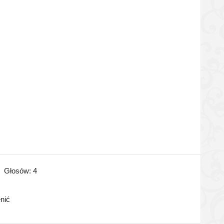
Głosów:
4
enić