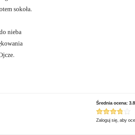
lotem sokoła.
 do nieba
ękowania
Ojcze.
Średnia ocena:
3.8
Zaloguj się, aby oc