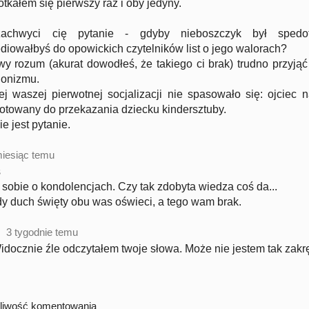
otkałem się pierwszy raz i oby jedyny.
achwyci cię pytanie - gdyby nieboszczyk był spedofi
iowałbyś do opowickich czytelników list o jego walorach?
y rozum (akurat dowodłeś, że takiego ci brak) trudno przyją
jonizmu.
j waszej pierwotnej socjalizacji nie spasowało się: ojciec
otowany do przekazania dziecku kindersztuby.
e jest pytanie.
iesiąc temu
s
 sobie o kondolencjach. Czy tak zdobyta wiedza coś da...
y duch święty obu was oświeci, a tego wam brak.
3 tygodnie temu
idocznie źle odczytałem twoje słowa. Może nie jestem tak zakr
żliwość komentowania