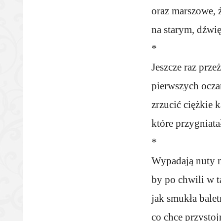
oraz marszowe, ż
na starym, dźwi
*
Jeszcze raz prze
pierwszych ocza
zrzucić ciężkie 
które przygniata
*
Wypadają nuty n
by po chwili w 
jak smukła balet
co chce przysto