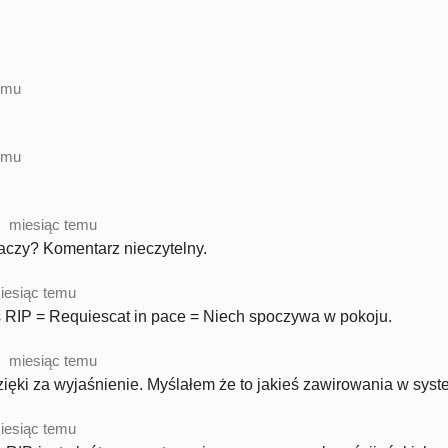
emu
emu
miesiąc temu
aczy? Komentarz nieczytelny.
iesiąc temu
 RIP = Requiescat in pace = Niech spoczywa w pokoju.
miesiąc temu
ięki za wyjaśnienie. Myślałem że to jakieś zawirowania w syst
iesiąc temu