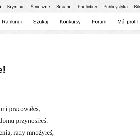
i
Kryminał
Śmieszne
Smutne
Fanfiction
Publicystyka
Bi
Rankingi
Szukaj
Konkursy
Forum
Mój profil
e!
mi pracowałeś,
 domu przynosiłeś.
nia, rady mnożyłeś,