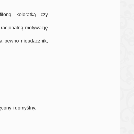
loną koloratką czy
ć racjonalną motywację
 na pewno nieudacznik,
ęcony i domyślny.