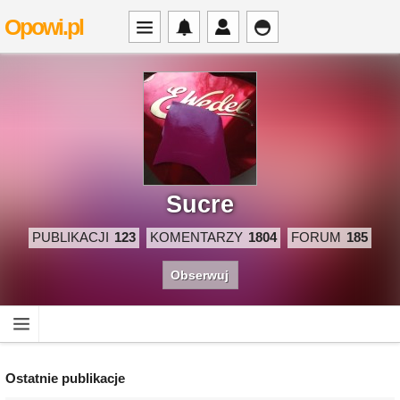
Opowi.pl
Sucre
PUBLIKACJI
123
KOMENTARZY
1804
FORUM
185
Obserwuj
Ostatnie publikacje