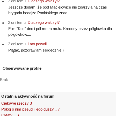
2 dni temu
Dlaczego walczył?
Jeszcze dodam, że pod Maciejowice nie zdąrzyła na czas
brygada bodajże Ponińskiego znad...
2 dni temu
Dlaczego walczył?
Film "Kos" dno i pół metra mułu. Kręcony przez półgłówka dla
półgówków....
2 dni temu
Lato powoli ...
Piątak, pozdrawiam serdecznie;)
Obserwowane profile
Brak
Ostatnia aktywność na forum
Ciekawe rzeczy 3
Pokój o nim pseud i jego duszy... 7
Cytaty II ;)