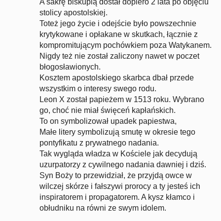
A sakrę biskupią dostał dopiero 2 lata po objęciu
stolicy apostolskiej.
Toteż jego życie i odejście było powszechnie
krytykowane i opłakane w skutkach, łącznie z
kompromitującym pochówkiem poza Watykanem.
Nigdy też nie został zaliczony nawet w poczet
błogosławionych.
Kosztem apostolskiego skarbca dbał przede
wszystkim o interesy swego rodu.
Leon X został papieżem w 1513 roku. Wybrano
go, choć nie miał święceń kapłańskich.
To on symbolizował upadek papiestwa,
Małe litery symbolizują smutę w okresie tego
pontyfikatu z prywatnego nadania.
Tak wygląda władza w Kościele jak decydują
uzurpatorzy z cywilnego nadania dawniej i dziś.
Syn Boży to przewidział, że przyjdą owce w
wilczej skórze i fałszywi prorocy a ty jesteś ich
inspiratorem i propagatorem. A kysz kłamco i
obłudniku na równi ze swym idolem.