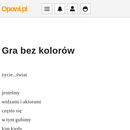
Opowi.pl
Gra bez kolorów
życie...świat
jesteśmy
widzami i aktorami
często się
w tym gubimy
kim kiedy