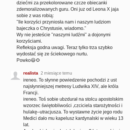
dziećmi za przekolorowane czcze obiecanki
zdemoralizowanych guru. Oni juz od Leona X jaja
sobie z was robią:
"Ile korzyści przyniosła nam i naszym ludziom
bajeczka o Chrystusie, wiadomo."
Wy nie jesteście "naszymi ludźmi" a dojonymi
korzyściami.
Refleksja godna uwagi. Teraz tylko trza szybko
wydostać się ze ściekowego nurtu.
Powko😃🌻
realista
2 miesiące temu
ireneo. To słynne powiedzenie pochodzi z ust
najsłynniejszej metresy Ludwika XIV, ale króla
Francji.
ireneo. Toś sobie ubzdurał na stolcu apostolskim
wzorzec świętobliwości ,czciciela starożytności i
hulakę–utracjusza. To wystawne życie jego rodu
Medici dało mu kapelusz kardynalski w wieku 13
lat.