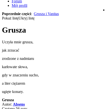
Forum
Mój profil
Poprzednie części
:
Grusza i Vanitas
Pokaż listę
Ukryj listę
Grusza
Uczyła mnie grusza,
jak zrzucać
zrodzone z nadmiaru
karłowate słowa,
gdy w znaczeniu sucho,
a liter ciężarem
ugięte konary.
Grusza
Autor:
Absens
Czytano 56 razy