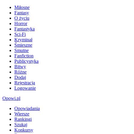
Miłosne
Fantasy
O życiu
Horror
Fantastyka
Sci-Fi
Kryminał
Śmieszne
Smutne
Fanfiction
Publicystyka
Bitwy
Różne
Dodaj
Rejestracja
Logowanie
Opowi.pl
Opowiadania
Wiersze
Rankingi
Szukaj
Konkursy