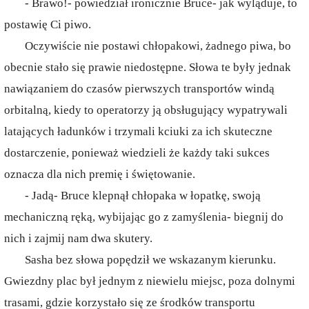
- Brawo!- powiedział ironicznie Bruce- jak wyląduje, to
postawię Ci piwo.
Oczywiście nie postawi chłopakowi, żadnego piwa, bo
obecnie stało się prawie niedostępne. Słowa te były jednak
nawiązaniem do czasów pierwszych transportów windą
orbitalną, kiedy to operatorzy ją obsługujący wypatrywali
latających ładunków i trzymali kciuki za ich skuteczne
dostarczenie, ponieważ wiedzieli że każdy taki sukces
oznacza dla nich premię i świętowanie.
- Jadą- Bruce klepnął chłopaka w łopatkę, swoją
mechaniczną ręką, wybijając go z zamyślenia- biegnij do
nich i zajmij nam dwa skutery.
Sasha bez słowa popędził we wskazanym kierunku.
Gwiezdny plac był jednym z niewielu miejsc, poza dolnymi
trasami, gdzie korzystało się ze środków transportu