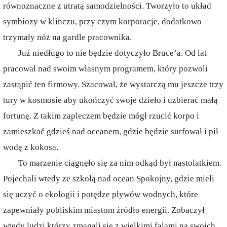
równoznaczne z utratą samodzielności. Tworzyło to układ
symbiozy w klinczu, przy czym korporacje, dodatkowo
trzymały nóż na gardle pracownika.
Już niedługo to nie będzie dotyczyło Bruce’a. Od lat
pracował nad swoim własnym programem, który pozwoli
zastąpić ten firmowy. Szacował, że wystarczą mu jeszcze trzy
tury w kosmosie aby ukończyć swoje dzieło i uzbierać małą
fortunę. Z takim zapleczem będzie mógł rzucić korpo i
zamieszkać gdzieś nad oceanem, gdzie będzie surfował i pił
wodę z kokosa.
To marzenie ciągnęło się za nim odkąd był nastolatkiem.
Pojechali wtedy ze szkołą nad ocean Spokojny, gdzie mieli
się uczyć o ekologii i potędze pływów wodnych, które
zapewniały pobliskim miastom źródło energii. Zobaczył
wtedy ludzi którzy zmagali się z wielkimi falami na swoich