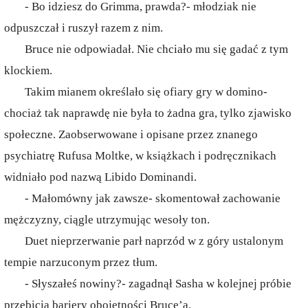
- Bo idziesz do Grimma, prawda?- młodziak nie
odpuszczał i ruszył razem z nim.
Bruce nie odpowiadał. Nie chciało mu się gadać z tym
klockiem.
Takim mianem określało się ofiary gry w domino-
chociaż tak naprawdę nie była to żadna gra, tylko zjawisko
społeczne. Zaobserwowane i opisane przez znanego
psychiatrę Rufusa Moltke, w książkach i podręcznikach
widniało pod nazwą Libido Dominandi.
- Małomówny jak zawsze- skomentował zachowanie
mężczyzny, ciągle utrzymując wesoły ton.
Duet nieprzerwanie parł naprzód w z góry ustalonym
tempie narzuconym przez tłum.
- Słyszałeś nowiny?- zagadnął Sasha w kolejnej próbie
przebicia bariery obojętności Bruce’a.