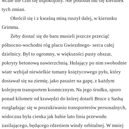
wcale nie czuł się uspokojony. Nie podobał mu się kierunek
tych zmian.
Obrócił się i z kwaśną miną ruszył dalej, w kierunku
Grimma.
Żeby dostać się do baru musieli jeszcze przeciąć
północno-wschodni róg placu Gwiezdnego- serca całej
dzielnicy. Był to ogromny, w większości pusty obszar,
pokryty betonową nawierzchnią. Hulający po nim swobodnie
wiatr wzbijał niewielkie tumany księżycowego pyłu, który
dostawał się na ziemię, jako pasażer na gapę, z każdym
kolejnym transportem kosmicznym. Na jego środku, sporo
ponad kilometr od krawędzi do której dotarli Bruce z Sashą
rozglądając się w poszukiwaniu transporterów personalnych,
widoczna była cienka jak babie lato linia przewodu
zasilającego, będącego rdzeniem windy orbitalnej. W mniej