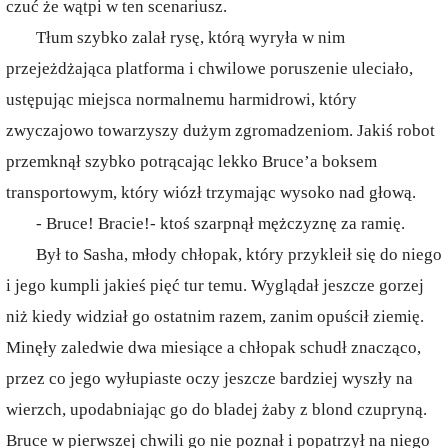
czuć że wątpi w ten scenariusz.
Tłum szybko zalał rysę, którą wyryła w nim
przejeżdżająca platforma i chwilowe poruszenie uleciało,
ustępując miejsca normalnemu harmidrowi, który
zwyczajowo towarzyszy dużym zgromadzeniom. Jakiś robot
przemknął szybko potrącając lekko Bruce’a boksem
transportowym, który wiózł trzymając wysoko nad głową.
- Bruce! Bracie!- ktoś szarpnął mężczyznę za ramię.
Był to Sasha, młody chłopak, który przykleił się do niego
i jego kumpli jakieś pięć tur temu. Wyglądał jeszcze gorzej
niż kiedy widział go ostatnim razem, zanim opuścił ziemię.
Minęły zaledwie dwa miesiące a chłopak schudł znacząco,
przez co jego wyłupiaste oczy jeszcze bardziej wyszły na
wierzch, upodabniając go do bladej żaby z blond czupryną.
Bruce w pierwszej chwili go nie poznał i popatrzył na niego