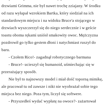
drzwiami Grimma, nie był nawet trochę zziajany. W środku
od razu wyłapał wzrokiem Bartka, który siedział na ich
standardowym miejscu i na widoku Bruce'a stojącego w
drzwiach wyszczerzył się do niego serdecznie i w geście
toastu oboma rękami uniósł smakowity owoc. Mężczyzna
pozdrowił go tylko gestem dłoni i natychmiast ruszył do
baru.
- Czołem Rico!- zagadnął robotycznego barmana
- Bruce!- ucieszył się humanoid, uśmiechając się w
przerażający sposób.
Nie był to najnowszy model i miał dość toporną mimikę,
ale pracował tu od zawsze i nikt nie wyobrażał sobie tego
miejsca bez niego. Poza tym, liczył się softwere.
- Przyszedłeś wydać wypłatę na owoce?- zażartował