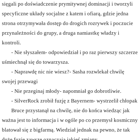
sięgali po doświadczenie prymitywnej dominacji i tworzyli
specyficzne układy socjalne z katem i ofiarą, gdzie jedna
strona otrzymywała dostęp do drogich rozrywek i poczucie
przynależności do grupy, a druga namiastkę władzy i
kontroli.
- Nie słyszałem- odpowiedział i po raz pierwszy szczerze
uśmiechnął się do towarzysza.
- Naprawdę nic nie wiesz?- Sasha rozwlekał chwilę
swojej przewagi
- Nie przeginaj młody- napomniał go dobrotliwie.
- SilverRock zrobił fuzję z Bayernem- wystrzelił chłopak
Bruce przystanął na chwilę, nie do końca wiedząc jak
ważna jest to informacja i w ogóle po co przemysł kosmiczny
blatował się z bigfarmą. Wiedział jednak na pewno, że tak
duże fuzje zawsze oznaczają jakieś zmiany.