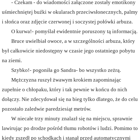
- Czekam - do wiadomości załączone zostały emotikony
uśmiechniętej buźki w okularach przeciwsłonecznych, palmy
i słońca oraz zdjęcie czerwonej i soczystej połówki arbuza.
O kurwa!- pomyślał ewidentnie poruszony tą informacją.
Bruce uwielbiał owoce, a w szczególności arbuza, który
był całkowicie niedostępny w czasie jego ostatniego pobytu
na ziemi.
Szybko!- pogoniła go Sandra- bo wszystko zeżrą.
Mężczyzna ruszył żwawym krokiem zapominając
zupełnie o chłopaku, który i tak pewnie w końcu do nich
dołączy. Nie zdecydował się na bieg tylko dlatego, że do celu
pozostało zaledwie paredziesiąt metrów.
W niecałe trzy minuty znalazł się na miejscu, sprawnie
lawirując po drodze pośród tłumu robotów i ludzi. Pomimo to
kiedy zszedł po schodkach i stanął przed automatycznymi