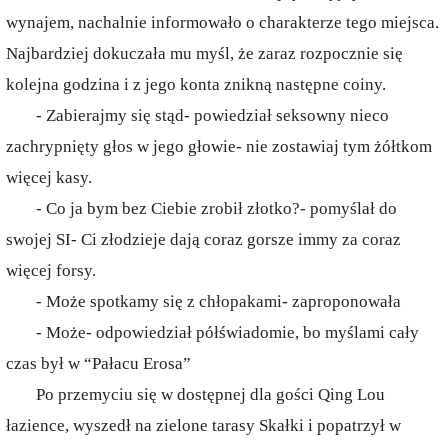
wynajem, nachalnie informowało o charakterze tego miejsca.
Najbardziej dokuczała mu myśl, że zaraz rozpocznie się
kolejna godzina i z jego konta znikną następne coiny.
- Zabierajmy się stąd- powiedział seksowny nieco
zachrypnięty głos w jego głowie- nie zostawiaj tym żółtkom
więcej kasy.
- Co ja bym bez Ciebie zrobił złotko?- pomyślał do
swojej SI- Ci złodzieje dają coraz gorsze immy za coraz
więcej forsy.
- Może spotkamy się z chłopakami- zaproponowała
- Może- odpowiedział półświadomie, bo myślami cały
czas był w “Pałacu Erosa”
Po przemyciu się w dostępnej dla gości Qing Lou
łazience, wyszedł na zielone tarasy Skałki i popatrzył w