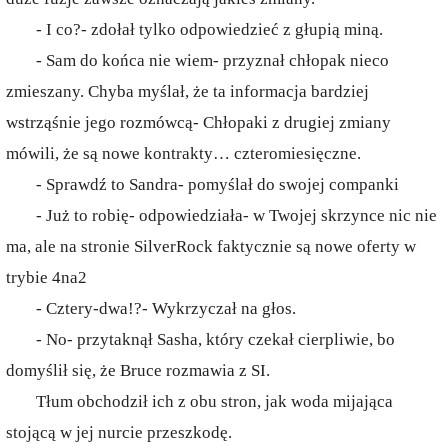
- I co?- zdołał tylko odpowiedzieć z głupią miną.
- Sam do końca nie wiem- przyznał chłopak nieco
zmieszany. Chyba myślał, że ta informacja bardziej
wstrząśnie jego rozmówcą- Chłopaki z drugiej zmiany
mówili, że są nowe kontrakty… czteromiesięczne.
- Sprawdź to Sandra- pomyślał do swojej companki
- Już to robię- odpowiedziała- w Twojej skrzynce nic nie
ma, ale na stronie SilverRock faktycznie są nowe oferty w
trybie 4na2
- Cztery-dwa!?- Wykrzyczał na głos.
- No- przytaknął Sasha, który czekał cierpliwie, bo
domyślił się, że Bruce rozmawia z SI.
Tłum obchodził ich z obu stron, jak woda mijająca
stojącą w jej nurcie przeszkodę.