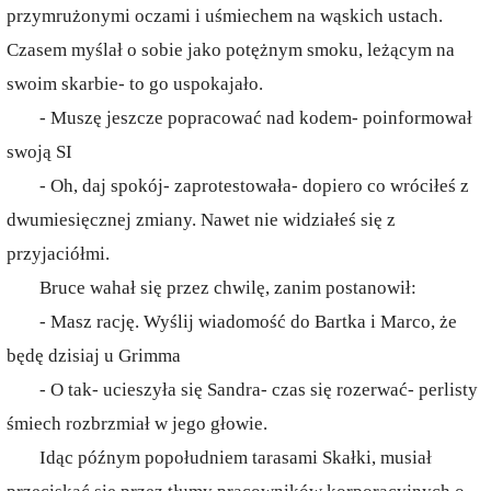
przymrużonymi oczami i uśmiechem na wąskich ustach.
Czasem myślał o sobie jako potężnym smoku, leżącym na
swoim skarbie- to go uspokajało.
- Muszę jeszcze popracować nad kodem- poinformował
swoją SI
- Oh, daj spokój- zaprotestowała- dopiero co wróciłeś z
dwumiesięcznej zmiany. Nawet nie widziałeś się z
przyjaciółmi.
Bruce wahał się przez chwilę, zanim postanowił:
- Masz rację. Wyślij wiadomość do Bartka i Marco, że
będę dzisiaj u Grimma
- O tak- ucieszyła się Sandra- czas się rozerwać- perlisty
śmiech rozbrzmiał w jego głowie.
Idąc późnym popołudniem tarasami Skałki, musiał