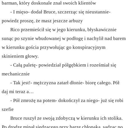
barman, który doskonale znał swoich klientów
- I mięso- dodał Bruce, szczerząc się nieustannie-
powiedz proszę, że masz jeszcze arbuzy
Rico przemieścił się w jego kierunku, błyskawicznie
sunąc po szynie wbudowanej w podłogę i nachylił nad barem
w kierunku gościa przywołując go konspiracyjnym
skinieniem głowy.
- Całą paletę- powiedział półgębkiem i roześmiał się
mechanicznie
- Tak jest!- mężczyzna zatarł dłonie- biorę całego. Pół
daj mi teraz a…
- Pół zmrożę na potem- dokończył za niego- już się robi
szefie
Bruce ruszył ze swoją zdobyczą w kierunku ich stolika.
Po drodze minął siedzącego przy barze chłopaka, sądząc po