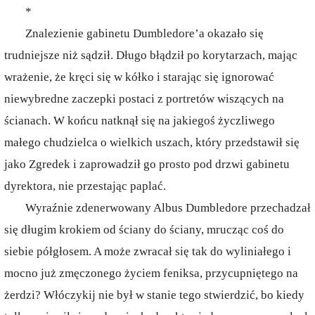
*
Znalezienie gabinetu Dumbledore’a okazało się
trudniejsze niż sądził. Długo błądził po korytarzach, mając
wrażenie, że kręci się w kółko i starając się ignorować
niewybredne zaczepki postaci z portretów wiszących na
ścianach. W końcu natknął się na jakiegoś życzliwego
małego chudzielca o wielkich uszach, który przedstawił się
jako Zgredek i zaprowadził go prosto pod drzwi gabinetu
dyrektora, nie przestając paplać.
Wyraźnie zdenerwowany Albus Dumbledore przechadzał
się długim krokiem od ściany do ściany, mrucząc coś do
siebie półgłosem. A może zwracał się tak do wyliniałego i
mocno już zmęczonego życiem feniksa, przycupniętego na
żerdzi? Włóczykij nie był w stanie tego stwierdzić, bo kiedy