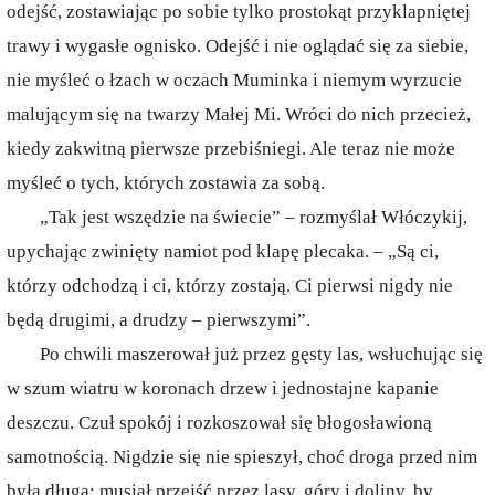
odejść, zostawiając po sobie tylko prostokąt przyklapniętej
trawy i wygasłe ognisko. Odejść i nie oglądać się za siebie,
nie myśleć o łzach w oczach Muminka i niemym wyrzucie
malującym się na twarzy Małej Mi. Wróci do nich przecież,
kiedy zakwitną pierwsze przebiśniegi. Ale teraz nie może
myśleć o tych, których zostawia za sobą.
„Tak jest wszędzie na świecie” – rozmyślał Włóczykij,
upychając zwinięty namiot pod klapę plecaka. – „Są ci,
którzy odchodzą i ci, którzy zostają. Ci pierwsi nigdy nie
będą drugimi, a drudzy – pierwszymi”.
Po chwili maszerował już przez gęsty las, wsłuchując się
w szum wiatru w koronach drzew i jednostajne kapanie
deszczu. Czuł spokój i rozkoszował się błogosławioną
samotnością. Nigdzie się nie spieszył, choć droga przed nim
była długa: musiał przejść przez lasy, góry i doliny, by