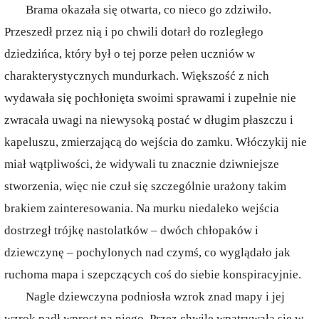
Brama okazała się otwarta, co nieco go zdziwiło.
Przeszedł przez nią i po chwili dotarł do rozległego
dziedzińca, który był o tej porze pełen uczniów w
charakterystycznych mundurkach. Większość z nich
wydawała się pochłonięta swoimi sprawami i zupełnie nie
zwracała uwagi na niewysoką postać w długim płaszczu i
kapeluszu, zmierzającą do wejścia do zamku. Włóczykij nie
miał wątpliwości, że widywali tu znacznie dziwniejsze
stworzenia, więc nie czuł się szczególnie urażony takim
brakiem zainteresowania. Na murku niedaleko wejścia
dostrzegł trójkę nastolatków – dwóch chłopaków i
dziewczynę – pochylonych nad czymś, co wyglądało jak
ruchoma mapa i szepczących coś do siebie konspiracyjnie.
Nagle dziewczyna podniosła wzrok znad mapy i jej
wzrok padł wprost na niego. Przez chwilę wpatrywała się w