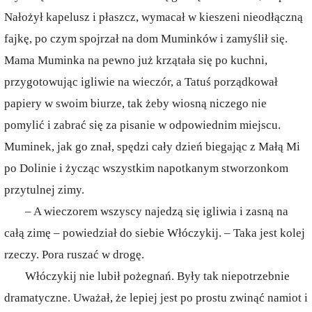
Nałożył kapelusz i płaszcz, wymacał w kieszeni nieodłączną
fajkę, po czym spojrzał na dom Muminków i zamyślił się.
Mama Muminka na pewno już krzątała się po kuchni,
przygotowując igliwie na wieczór, a Tatuś porządkował
papiery w swoim biurze, tak żeby wiosną niczego nie
pomylić i zabrać się za pisanie w odpowiednim miejscu.
Muminek, jak go znał, spędzi cały dzień biegając z Małą Mi
po Dolinie i życząc wszystkim napotkanym stworzonkom
przytulnej zimy.
– A wieczorem wszyscy najedzą się igliwia i zasną na
całą zimę – powiedział do siebie Włóczykij. – Taka jest kolej
rzeczy. Pora ruszać w drogę.
Włóczykij nie lubił pożegnań. Były tak niepotrzebnie
dramatyczne. Uważał, że lepiej jest po prostu zwinąć namiot i