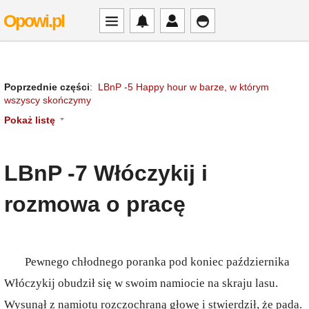
Opowi.pl
Poprzednie części
:
LBnP -5 Happy hour w barze, w którym
wszyscy skończymy
Pokaż listę
LBnP -7 Włóczykij i
rozmowa o pracę
Pewnego chłodnego poranka pod koniec października
Włóczykij obudził się w swoim namiocie na skraju lasu.
Wysunął z namiotu rozczochraną głowę i stwierdził, że pada.