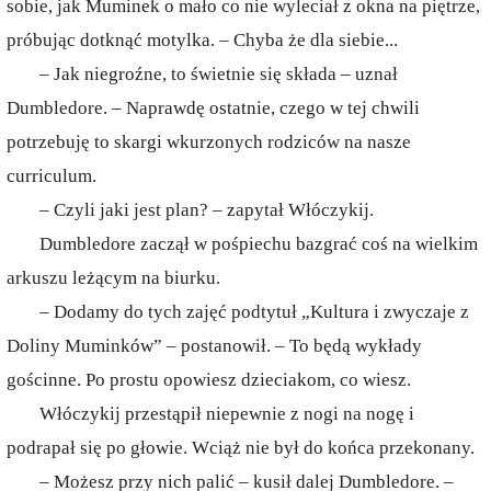
sobie, jak Muminek o mało co nie wyleciał z okna na piętrze,
próbując dotknąć motylka. – Chyba że dla siebie...
– Jak niegroźne, to świetnie się składa – uznał
Dumbledore. – Naprawdę ostatnie, czego w tej chwili
potrzebuję to skargi wkurzonych rodziców na nasze
curriculum.
– Czyli jaki jest plan? – zapytał Włóczykij.
Dumbledore zaczął w pośpiechu bazgrać coś na wielkim
arkuszu leżącym na biurku.
– Dodamy do tych zajęć podtytuł „Kultura i zwyczaje z
Doliny Muminków” – postanowił. – To będą wykłady
gościnne. Po prostu opowiesz dzieciakom, co wiesz.
Włóczykij przestąpił niepewnie z nogi na nogę i
podrapał się po głowie. Wciąż nie był do końca przekonany.
– Możesz przy nich palić – kusił dalej Dumbledore. –