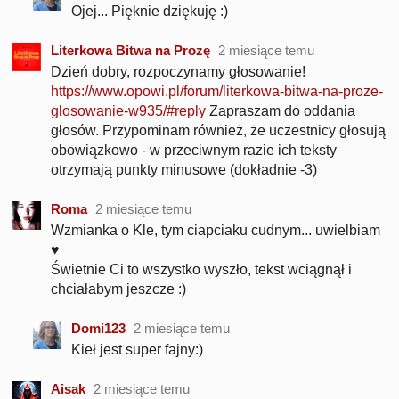
Ojej... Pięknie dziękuję :)
Literkowa Bitwa na Prozę
2 miesiące temu
Dzień dobry, rozpoczynamy głosowanie!
https://www.opowi.pl/forum/literkowa-bitwa-na-proze-
glosowanie-w935/#reply
Zapraszam do oddania
głosów. Przypominam również, że uczestnicy głosują
obowiązkowo - w przeciwnym razie ich teksty
otrzymają punkty minusowe (dokładnie -3)
Roma
2 miesiące temu
Wzmianka o Kle, tym ciapciaku cudnym... uwielbiam
♥️
Świetnie Ci to wszystko wyszło, tekst wciągnął i
chciałabym jeszcze :)
Domi123
2 miesiące temu
Kieł jest super fajny:)
Aisak
2 miesiące temu