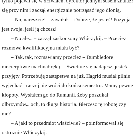
tylko pojawił się w drzwiach, dyrektor jednym susem znalazł
się przy nim i zaczął energicznie potrząsać jego dłonią.
– No, nareszcie! – zawołał. – Dobrze, że jesteś! Pozycja
jest twoja, jeśli ją chcesz!
– No ale... – zaczął zaskoczony Włóczykij. – Przecież
rozmowa kwalifikacyjna miała być?
– Tak, tak, rozmawiamy przecież – Dumbledore
niecierpliwie machnął ręką. – Świetnie się nadajesz, jesteś
przyjęty. Potrzebuję zastępstwa na już. Hagrid musiał pilnie
wyjechać i raczej nie wróci do końca semestru. Mamy pewne
kłopoty. Wysłałem go do Rumunii, żeby poszukał
olbrzymów... och, to długa historia. Bierzesz tę robotę czy
nie?
– A jaki to przedmiot właściwie? – poinformował się
ostrożnie Włóczykij.