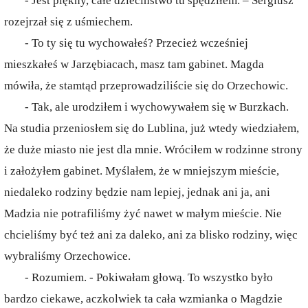
- Jest piękny, całe dzieciństwo tu spędziłem. – Sergiusz
rozejrzał się z uśmiechem.
- To ty się tu wychowałeś? Przecież wcześniej
mieszkałeś w Jarzębiacach, masz tam gabinet. Magda
mówiła, że stamtąd przeprowadziliście się do Orzechowic.
- Tak, ale urodziłem i wychowywałem się w Burzkach.
Na studia przeniosłem się do Lublina, już wtedy wiedziałem,
że duże miasto nie jest dla mnie. Wróciłem w rodzinne strony
i założyłem gabinet. Myślałem, że w mniejszym mieście,
niedaleko rodziny będzie nam lepiej, jednak ani ja, ani
Madzia nie potrafiliśmy żyć nawet w małym mieście. Nie
chcieliśmy być też ani za daleko, ani za blisko rodziny, więc
wybraliśmy Orzechowice.
- Rozumiem. - Pokiwałam głową. To wszystko było
bardzo ciekawe, aczkolwiek ta cała wzmianka o Magdzie