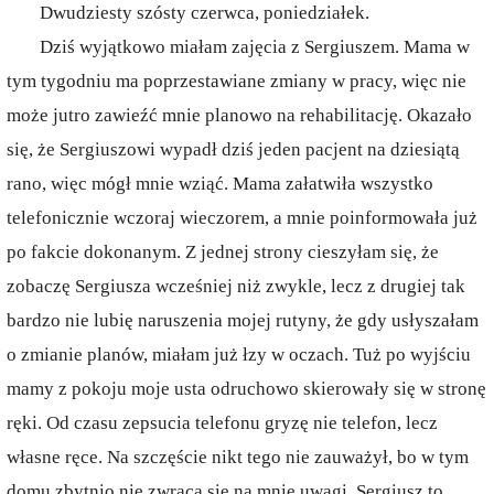
Dwudziesty szósty czerwca, poniedziałek.
Dziś wyjątkowo miałam zajęcia z Sergiuszem. Mama w
tym tygodniu ma poprzestawiane zmiany w pracy, więc nie
może jutro zawieźć mnie planowo na rehabilitację. Okazało
się, że Sergiuszowi wypadł dziś jeden pacjent na dziesiątą
rano, więc mógł mnie wziąć. Mama załatwiła wszystko
telefonicznie wczoraj wieczorem, a mnie poinformowała już
po fakcie dokonanym. Z jednej strony cieszyłam się, że
zobaczę Sergiusza wcześniej niż zwykle, lecz z drugiej tak
bardzo nie lubię naruszenia mojej rutyny, że gdy usłyszałam
o zmianie planów, miałam już łzy w oczach. Tuż po wyjściu
mamy z pokoju moje usta odruchowo skierowały się w stronę
ręki. Od czasu zepsucia telefonu gryzę nie telefon, lecz
własne ręce. Na szczęście nikt tego nie zauważył, bo w tym
domu zbytnio nie zwraca się na mnie uwagi. Sergiusz to