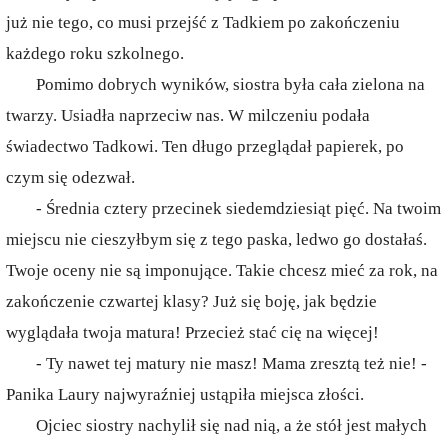
już nie tego, co musi przejść z Tadkiem po zakończeniu
każdego roku szkolnego.
Pomimo dobrych wyników, siostra była cała zielona na
twarzy. Usiadła naprzeciw nas. W milczeniu podała
świadectwo Tadkowi. Ten długo przeglądał papierek, po
czym się odezwał.
- Średnia cztery przecinek siedemdziesiąt pięć. Na twoim
miejscu nie cieszyłbym się z tego paska, ledwo go dostałaś.
Twoje oceny nie są imponujące. Takie chcesz mieć za rok, na
zakończenie czwartej klasy? Już się boję, jak będzie
wyglądała twoja matura! Przecież stać cię na więcej!
- Ty nawet tej matury nie masz! Mama zresztą też nie! -
Panika Laury najwyraźniej ustąpiła miejsca złości.
Ojciec siostry nachylił się nad nią, a że stół jest małych