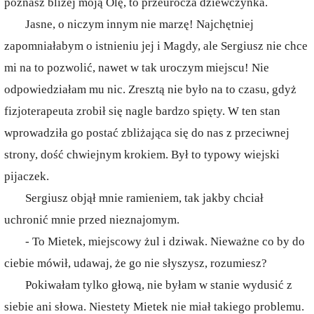
poznasz bliżej moją Olę, to przeurocza dziewczynka.
Jasne, o niczym innym nie marzę! Najchętniej
zapomniałabym o istnieniu jej i Magdy, ale Sergiusz nie chce
mi na to pozwolić, nawet w tak uroczym miejscu! Nie
odpowiedziałam mu nic. Zresztą nie było na to czasu, gdyż
fizjoterapeuta zrobił się nagle bardzo spięty. W ten stan
wprowadziła go postać zbliżająca się do nas z przeciwnej
strony, dość chwiejnym krokiem. Był to typowy wiejski
pijaczek.
Sergiusz objął mnie ramieniem, tak jakby chciał
uchronić mnie przed nieznajomym.
- To Mietek, miejscowy żul i dziwak. Nieważne co by do
ciebie mówił, udawaj, że go nie słyszysz, rozumiesz?
Pokiwałam tylko głową, nie byłam w stanie wydusić z
siebie ani słowa. Niestety Mietek nie miał takiego problemu.