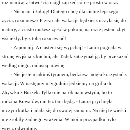
rozmiarów, z łatwością mógł zajrzeć córce prosto w oczy.
- Nie mam i żałuję! Dlatego chcę dla ciebie lepszego
życia, rozumiesz? Przez całe wakacje będziesz uczyła się do
matury, a ciasto możesz zjeść w pokoju, na razie jestem zbyt
wściekły, by z tobą rozmawiać!
- Zapomnij! A ciastem się wypchaj! - Laura pognała w
stronę wyjścia z kuchni, ale Tadek zatrzymał ją, by przekazać
według niego, radosną nowinę.
- Nie jestem jakimś tyranem, będziesz mogła korzystać z
wakacji. W następnym tygodniu jedziemy na grilla do
Zbyszka z Burzek. Tylko nie narób nam wstydu, bo to
rodzina Kowalów, oni też tam będą. - Laura prychnęła
niczym kotka i udała się do swojej samotni. Na niej te wieści
nie zrobiły żadnego wrażenia. W moim przypadku było
wręcz odwrotnie.