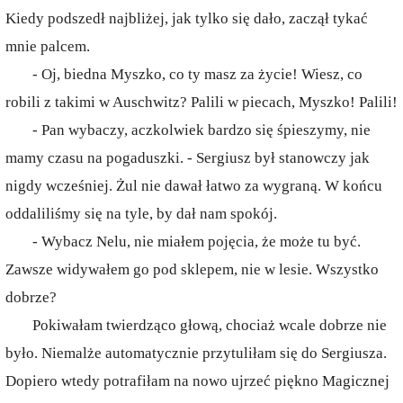
Kiedy podszedł najbliżej, jak tylko się dało, zaczął tykać
mnie palcem.
- Oj, biedna Myszko, co ty masz za życie! Wiesz, co
robili z takimi w Auschwitz? Palili w piecach, Myszko! Palili!
- Pan wybaczy, aczkolwiek bardzo się śpieszymy, nie
mamy czasu na pogaduszki. - Sergiusz był stanowczy jak
nigdy wcześniej. Żul nie dawał łatwo za wygraną. W końcu
oddaliliśmy się na tyle, by dał nam spokój.
- Wybacz Nelu, nie miałem pojęcia, że może tu być.
Zawsze widywałem go pod sklepem, nie w lesie. Wszystko
dobrze?
Pokiwałam twierdząco głową, chociaż wcale dobrze nie
było. Niemalże automatycznie przytuliłam się do Sergiusza.
Dopiero wtedy potrafiłam na nowo ujrzeć piękno Magicznej