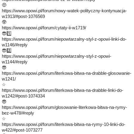
🤑
https://www.opowi.pl/forum/nowy-watek-polityczny-kontynuacja-
w1913/#post-1076569
🥸
https://www.opowi.pl/forum/cytaty-ii-w1719/
😎1️⃣
https://www.opowi.pl/forum/niepowtarzalny-styl-z-opowi-linki-do-
w1146/#reply
😎2️⃣
https://www.opowi.pl/forum/niepowtarzalny-styl-z-opowi-
w1144/#reply
😎
https://www.opowi.pl/forum/literkowa-bitwa-na-drabble-glosowanie-
w1241/
☆
https://www.opowi.pl/forum/literkowa-bitwa-na-drabble-linki-do-
w1242/#post-1074334
😎
https://www.opowi.pl/forum/glosowanie-literkowa-bitwa-na-rymy-
bez-w478/#reply
☆
https://www.opowi.pl/forum/literkowa-bitwa-na-rymy-10-linki-do-
w422/#post-1073277