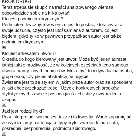
KROK DRUGI
Teraz trzeba się skupić na treści analizowanego wiersza i
odpowiedzieć sobie na kilka pytań:
Kto jest podmiotem lirycznym?
Podmiotem lirycznym w wierszu jest to postać, która wyraża
swoje uczucia, często jest utożsamiana z autorem, co jest
błędem, gdyż tylko w pewnych przypadkach autor jest także
podmiotem lirycznym.
🌺
Kto jest adresatem utworu?
Określa do kogo kierowany jest utwór. Może być jeden adresat,
istniej także możliwość, że w kolejnych częściach tego samego
utworu mamy innych odbiorców. Może być to indywidualna osoba,
grupa osób, czy jakieś abstrakcyjne pojęcie.
Związane jest to ze stylem w jakim pisze autor oraz ze sposobem
w jaki chce przekazać treści. Użycie konkretnych środków
stylistycznych zawsze posiada jakiś cel i służy uwypukleniu
czegoś.
🌺
Jaki jest rodzaj liryki?
Przy interpretacji ważna jest także i ta kwestia. Warto zapamiętać,
że wyróżniamy następujące typy liryki: zwrotu do adresata,
pośrednia, bezpośrednia, podmiotu zbiorowego.
🌺