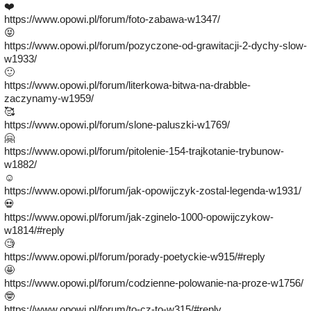
❤️
https://www.opowi.pl/forum/foto-zabawa-w1347/
😝
https://www.opowi.pl/forum/pozyczone-od-grawitacji-2-dychy-slow-
w1933/
🙂
https://www.opowi.pl/forum/literkowa-bitwa-na-drabble-
zaczynamy-w1959/
🥰
https://www.opowi.pl/forum/slone-paluszki-w1769/
🤗
https://www.opowi.pl/forum/pitolenie-154-trajkotanie-trybunow-
w1882/
☺️
https://www.opowi.pl/forum/jak-opowijczyk-zostal-legenda-w1931/
💀
https://www.opowi.pl/forum/jak-zginelo-1000-opowijczykow-
w1814/#reply
🧐
https://www.opowi.pl/forum/porady-poetyckie-w915/#reply
🤩
https://www.opowi.pl/forum/codzienne-polowanie-na-proze-w1756/
🤓
https://www.opowi.pl/forum/to-cz-to-w315/#reply