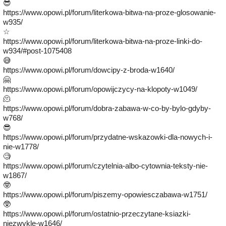
😎
https://www.opowi.pl/forum/literkowa-bitwa-na-proze-glosowanie-
w935/
☆
https://www.opowi.pl/forum/literkowa-bitwa-na-proze-linki-do-
w934/#post-1075408
😅
https://www.opowi.pl/forum/dowcipy-z-broda-w1640/
🤗
https://www.opowi.pl/forum/opowijczycy-na-klopoty-w1049/
🫠
https://www.opowi.pl/forum/dobra-zabawa-w-co-by-bylo-gdyby-
w768/
😎
https://www.opowi.pl/forum/przydatne-wskazowki-dla-nowych-i-
nie-w1778/
🧐
https://www.opowi.pl/forum/czytelnia-albo-cytownia-teksty-nie-
w1867/
🤓
https://www.opowi.pl/forum/piszemy-opowiesczabawa-w1751/
🥸
https://www.opowi.pl/forum/ostatnio-przeczytane-ksiazki-
niezwykle-w1646/