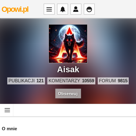
Opowi.pl
Aisak
PUBLIKACJI
121
KOMENTARZY
10559
FORUM
9815
Obserwuj
O mnie