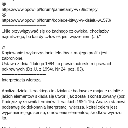
😢
https://www.opowi.pl/forum/pamietamy-w798/#reply
🤬
https://www.opowi.pl/forum/kobiece-bitwy-w-kisielu-w1570/
➖️➖️➖️➖️➖️➖️➖️➖️➖️➖️➖️➖️➖️➖️
,,Nie przywiązywać się do żadnego człowieka, chociażby
najmilszego, bo każdy człowiek jest więzieniem (...)."
➖️➖️➖️➖️➖️➖️➖️➖️➖️➖️➖️➖️➖️➖️
©
Kopiowanie i wykorzystanie tekstów z mojego profilu jest
zabronione.
Ustawa z dnia 4 lutego 1994 r.o prawie autorskim i prawach
pokrewnych (Dz.U. z 1994r. Nr 24, poz. 83).
➖️➖️➖️➖️➖️➖️➖️➖️➖️➖️➖️➖️➖️➖️
Interpretacja wiersza
Analiza dzieła literackiego to działanie badawcze mające ustalić z
jakich elementów składa się utwór i jak został skonstruowany (por.
Podręczny słownik terminów literackich 1994: 15). Analiza stanowi
podstawę do dokonania interpretacji wiersza, której celem jest
wyjaśnienie jego sensu, omówienie elementów, środków wyrazu
itp.