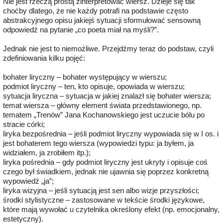
Nie jest rzeczą prostą zinterpretować wiersz. Dzieje się tak
choćby dlatego, że nie każdy potrafi na podstawie często
abstrakcyjnego opisu jakiejś sytuacji sformułować sensowną
odpowiedź na pytanie „co poeta miał na myśli?”.
Jednak nie jest to niemożliwe. Przejdźmy teraz do podstaw, czyli
zdefiniowania kilku pojęć:
bohater liryczny – bohater występujący w wierszu;
podmiot liryczny – ten, kto opisuje, opowiada w wierszu;
sytuacja liryczna – sytuacja w jakiej znalazł się bohater wiersza;
temat wiersza – główny element świata przedstawionego, np.
tematem „Trenów” Jana Kochanowskiego jest uczucie bólu po
stracie córki;
liryka bezpośrednia – jeśli podmiot liryczny wypowiada się w I os. i
jest bohaterem tego wiersza (wypowiedzi typu: ja byłem, ja
widziałem, ja zrobiłem itp.);
liryka pośrednia – gdy podmiot liryczny jest ukryty i opisuje coś
czego był świadkiem, jednak nie ujawnia się poprzez konkretną
wypowiedź „ja”;
liryka wizyjna – jeśli sytuacją jest sen albo wizje przyszłości;
środki stylistyczne – zastosowane w tekście środki językowe,
które mają wywołać u czytelnika określony efekt (np. emocjonalny,
estetyczny).