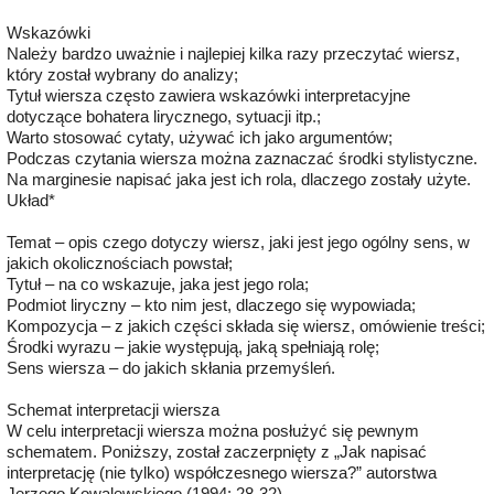
Wskazówki
Należy bardzo uważnie i najlepiej kilka razy przeczytać wiersz,
który został wybrany do analizy;
Tytuł wiersza często zawiera wskazówki interpretacyjne
dotyczące bohatera lirycznego, sytuacji itp.;
Warto stosować cytaty, używać ich jako argumentów;
Podczas czytania wiersza można zaznaczać środki stylistyczne.
Na marginesie napisać jaka jest ich rola, dlaczego zostały użyte.
Układ*
Temat – opis czego dotyczy wiersz, jaki jest jego ogólny sens, w
jakich okolicznościach powstał;
Tytuł – na co wskazuje, jaka jest jego rola;
Podmiot liryczny – kto nim jest, dlaczego się wypowiada;
Kompozycja – z jakich części składa się wiersz, omówienie treści;
Środki wyrazu – jakie występują, jaką spełniają rolę;
Sens wiersza – do jakich skłania przemyśleń.
Schemat interpretacji wiersza
W celu interpretacji wiersza można posłużyć się pewnym
schematem. Poniższy, został zaczerpnięty z „Jak napisać
interpretację (nie tylko) współczesnego wiersza?” autorstwa
Jerzego Kowalewskiego (1994: 28-32).