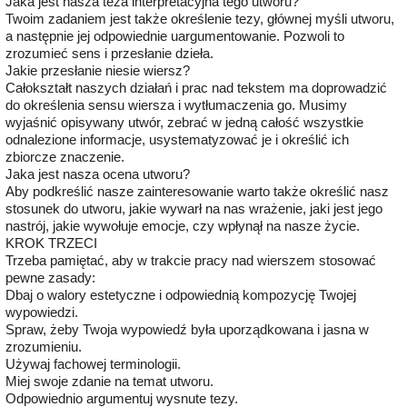
Jaka jest nasza teza interpretacyjna tego utworu?
Twoim zadaniem jest także określenie tezy, głównej myśli utworu,
a następnie jej odpowiednie uargumentowanie. Pozwoli to
zrozumieć sens i przesłanie dzieła.
Jakie przesłanie niesie wiersz?
Całokształt naszych działań i prac nad tekstem ma doprowadzić
do określenia sensu wiersza i wytłumaczenia go. Musimy
wyjaśnić opisywany utwór, zebrać w jedną całość wszystkie
odnalezione informacje, usystematyzować je i określić ich
zbiorcze znaczenie.
Jaka jest nasza ocena utworu?
Aby podkreślić nasze zainteresowanie warto także określić nasz
stosunek do utworu, jakie wywarł na nas wrażenie, jaki jest jego
nastrój, jakie wywołuje emocje, czy wpłynął na nasze życie.
KROK TRZECI
Trzeba pamiętać, aby w trakcie pracy nad wierszem stosować
pewne zasady:
Dbaj o walory estetyczne i odpowiednią kompozycję Twojej
wypowiedzi.
Spraw, żeby Twoja wypowiedź była uporządkowana i jasna w
zrozumieniu.
Używaj fachowej terminologii.
Miej swoje zdanie na temat utworu.
Odpowiednio argumentuj wysnute tezy.