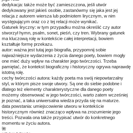
dedykacja: także może być zamieszczona, jeśli utwór
dedykowany jest jakieś osobie, zastanówmy się jaka jest jej
relacja z autorem wiersza lub podmiotem lirycznym, w nim
występującym oraz co z tej relacji może wynikać.
Gatunek liryczny: w tym przypadku można określić czy autor
stworzył hymn, psalm, sonet, pieśń, czy tren. Wybrany gatunek
ma kluczową rolę w kontekście całej interpretacji, bowiem
kształtuje formę przekazu.
autor: ważna jest tutaj jego biografia, przypomnij sobie
najważniejsze wydarzenia z życia danego poety, bowiem mogły
one mieć duży wpływ na charakter jego twórczości. Trzeba
pamiętać, że kontekst biograficzny i historyczny ogrywa naprawdę
istotną rolę.
cechy twórczości autora: każdy poeta ma swój niepowtarzalny
styl, w którym pisze swoje utwory. Są one do siebie podobne i
dlatego też elementy charakterystyczne dla danego poety
możemy obserwować w jego twórczości, warto zatem wcześniej
je poznać, a taka uniwersalna wiedza przyda się na maturze.
data powstania: umiejscowienie utworu w kontekście
historycznym również znacząco wpływa na zrozumienie jego
treści. Pozwala ona także przypisać utwór do konkretnego
momentu w życiu autora.
🌺