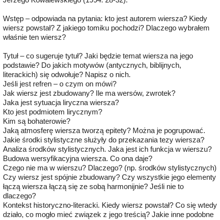
Wstęp – odpowiada na pytania: kto jest autorem wiersza? Kiedy
wiersz powstał? Z jakiego tomiku pochodzi? Dlaczego wybrałem
właśnie ten wiersz?
Tytuł – co sugeruje tytuł? Jaki będzie temat wiersza na jego
podstawie? Do jakich motywów (antycznych, biblijnych,
literackich) się odwołuje? Napisz o nich.
Jeśli jest refren – o czym on mówi?
Jak wiersz jest zbudowany? Ile ma wersów, zwrotek?
Jaka jest sytuacja liryczna wiersza?
Kto jest podmiotem lirycznym?
Kim są bohaterowie?
Jaką atmosferę wiersza tworzą epitety? Można je pogrupować.
Jakie środki stylistyczne służyły do przekazania tezy wiersza?
Analiza środków stylistycznych. Jaka jest ich funkcja w wierszu?
Budowa wersyfikacyjna wiersza. Co ona daje?
Czego nie ma w wierszu? Dlaczego? (np. środków stylistycznych)
Czy wiersz jest spójnie zbudowany? Czy wszystkie jego elementy
łączą wiersza łączą się ze sobą harmonijnie? Jeśli nie to
dlaczego?
Kontekst historyczno-literacki. Kiedy wiersz powstał? Co się wtedy
działo, co mogło mieć związek z jego treścią? Jakie inne podobne