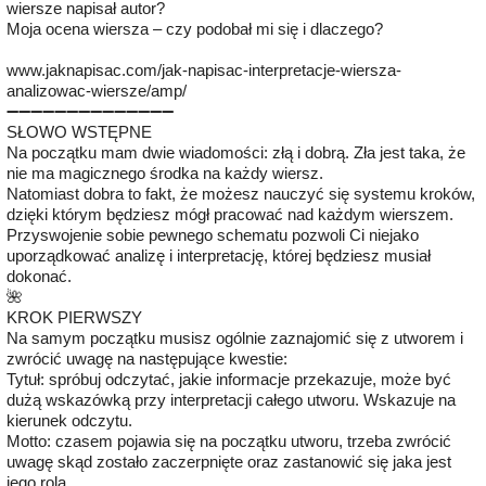
wiersze napisał autor?
Moja ocena wiersza – czy podobał mi się i dlaczego?
www.jaknapisac.com/jak-napisac-interpretacje-wiersza-
analizowac-wiersze/amp/
➖️➖️➖️➖️➖️➖️➖️➖️➖️➖️➖️➖️➖️➖️
SŁOWO WSTĘPNE
Na początku mam dwie wiadomości: złą i dobrą. Zła jest taka, że
nie ma magicznego środka na każdy wiersz.
Natomiast dobra to fakt, że możesz nauczyć się systemu kroków,
dzięki którym będziesz mógł pracować nad każdym wierszem.
Przyswojenie sobie pewnego schematu pozwoli Ci niejako
uporządkować analizę i interpretację, której będziesz musiał
dokonać.
🌺
KROK PIERWSZY
Na samym początku musisz ogólnie zaznajomić się z utworem i
zwrócić uwagę na następujące kwestie:
Tytuł: spróbuj odczytać, jakie informacje przekazuje, może być
dużą wskazówką przy interpretacji całego utworu. Wskazuje na
kierunek odczytu.
Motto: czasem pojawia się na początku utworu, trzeba zwrócić
uwagę skąd zostało zaczerpnięte oraz zastanowić się jaka jest
jego rola.