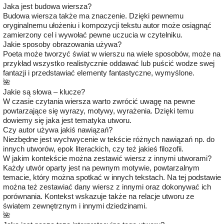
Jaka jest budowa wiersza?
Budowa wiersza także ma znaczenie. Dzięki pewnemu
oryginalnemu ułożeniu i kompozycji tekstu autor może osiągnąć
zamierzony cel i wywołać pewne uczucia w czytelniku.
Jakie sposoby obrazowania używa?
Poeta może tworzyć świat w wierszu na wiele sposobów, może na
przykład wszystko realistycznie oddawać lub puścić wodze swej
fantazji i przedstawiać elementy fantastyczne, wymyślone.
🌺
Jakie są słowa – klucze?
W czasie czytania wiersza warto zwrócić uwagę na pewne
powtarzające się wyrazy, motywy, wyrażenia. Dzięki temu
dowiemy się jaka jest tematyka utworu.
Czy autor używa jakiś nawiązań?
Niezbędne jest wychwycenie w tekście różnych nawiązań np. do
innych utworów, epok literackich, czy też jakieś filozofii.
W jakim kontekście można zestawić wiersz z innymi utworami?
Każdy utwór oparty jest na pewnym motywie, powtarzalnym
temacie, który można spotkać w innych tekstach. Na tej podstawie
można też zestawiać dany wiersz z innymi oraz dokonywać ich
porównania. Kontekst wskazuje także na relacje utworu ze
światem zewnętrznym i innymi dziedzinami.
🌺